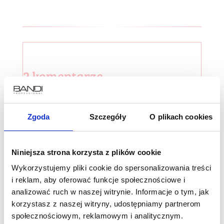
2 komentarze
radek
dnia 02.12.2020 o godz. 15:49
ciekawy artykuł
Zgoda
Szczegóły
O plikach cookies
ODPOWIEDZ
Niniejsza strona korzysta z plików cookie
Ilona Kiraga
dnia 17.09.2021 o godz. 10:39
Wykorzystujemy pliki cookie do spersonalizowania treści
Dziękujemy 🙂
i reklam, aby oferować funkcje społecznościowe i
ODPOWIEDZ
analizować ruch w naszej witrynie. Informacje o tym, jak
korzystasz z naszej witryny, udostępniamy partnerom
społecznościowym, reklamowym i analitycznym.