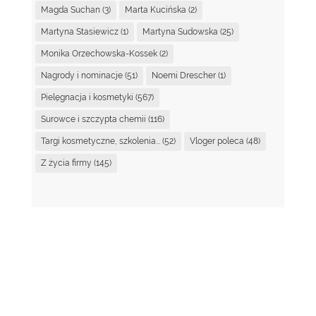
Magda Suchan
(3)
Marta Kucińska
(2)
Martyna Stasiewicz
(1)
Martyna Sudowska
(25)
Monika Orzechowska-Kossek
(2)
Nagrody i nominacje
(51)
Noemi Drescher
(1)
Pielęgnacja i kosmetyki
(567)
Surowce i szczypta chemii
(116)
Targi kosmetyczne, szkolenia...
(52)
Vloger poleca
(48)
Z życia firmy
(145)