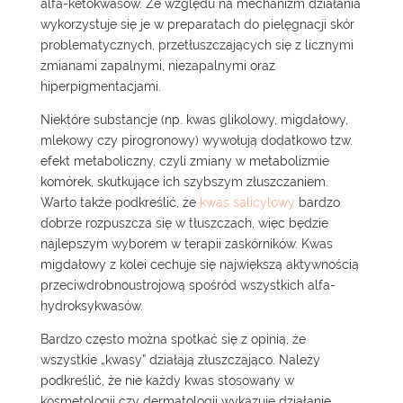
alfa-ketokwasów. Ze względu na mechanizm działania
wykorzystuje się je w preparatach do pielęgnacji skór
problematycznych, przetłuszczających się z licznymi
zmianami zapalnymi, niezapalnymi oraz
hiperpigmentacjami.
Niektóre substancje (np. kwas glikolowy, migdałowy,
mlekowy czy pirogronowy) wywołują dodatkowo tzw.
efekt metaboliczny, czyli zmiany w metabolizmie
komórek, skutkujące ich szybszym złuszczaniem.
Warto także podkreślić, że
kwas salicylowy
bardzo
dobrze rozpuszcza się w tłuszczach, więc będzie
najlepszym wyborem w terapii zaskórników. Kwas
migdałowy z kolei cechuje się największą aktywnością
przeciwdrobnoustrojową spośród wszystkich alfa-
hydroksykwasów.
Bardzo często można spotkać się z opinią, że
wszystkie „kwasy” działają złuszczająco. Należy
podkreślić, że nie każdy kwas stosowany w
kosmetologii czy dermatologii wykazuje działanie