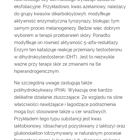
eksfoliacyjne. Przykładowo, kwas azelainowy, należący
do grupy kwasów dikarboksylowyh, modyfikuje
aktywność enzymatyczną tyrozynazy, blokując tym
samym proces melanogenezy. Będzie więc dobrym
wyborem w terapii przebarwień skóry. Ponadto,
modyfikuje on również aktywność 5-alfa-reduktazy.
Enzym ten katalizuje reakcję przemiany testosteronu
w dihydroksytestosteron (DHT). Jest to niezwykle
ważne przy terapii skór ze zmianami na tle
hiperandrogenicznym.
Na szczególną uwagę zasługują także
polihydroksykwasy (PHA). Wykazują one bardzo
delikatne działanie złuszczające. Ze względu na silne
właściwości nawilżające i łagodzące podrażnienia
mogą być stosowane także u cer wrażliwych.
Przykładem tego typu substancji jest kwas
laktobionowy, (disacharyd pozyskiwany z laktozy) oraz
glukonolakton (otrzymywany w naturalnym procesie