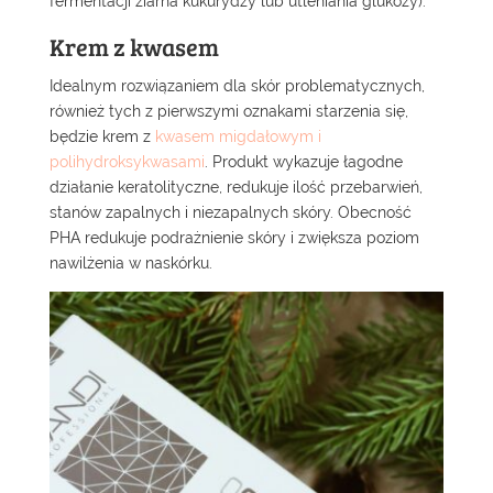
fermentacji ziarna kukurydzy lub utleniania glukozy).
Krem z kwasem
Idealnym rozwiązaniem dla skór problematycznych,
również tych z pierwszymi oznakami starzenia się,
będzie krem z
kwasem migdałowym i
polihydroksykwasami
. Produkt wykazuje łagodne
działanie keratolityczne, redukuje ilość przebarwień,
stanów zapalnych i niezapalnych skóry. Obecność
PHA redukuje podrażnienie skóry i zwiększa poziom
nawilżenia w naskórku.