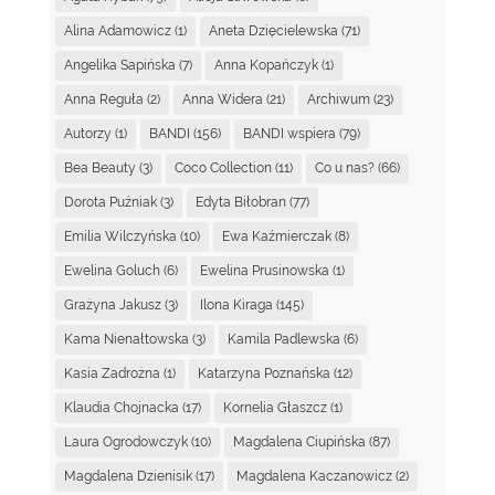
Alina Adamowicz
(1)
Aneta Dzięcielewska
(71)
Angelika Sapińska
(7)
Anna Kopańczyk
(1)
Anna Reguła
(2)
Anna Widera
(21)
Archiwum
(23)
Autorzy
(1)
BANDI
(156)
BANDI wspiera
(79)
Bea Beauty
(3)
Coco Collection
(11)
Co u nas?
(66)
Dorota Puźniak
(3)
Edyta Biłobran
(77)
Emilia Wilczyńska
(10)
Ewa Kaźmierczak
(8)
Ewelina Goluch
(6)
Ewelina Prusinowska
(1)
Grażyna Jakusz
(3)
Ilona Kiraga
(145)
Kama Nienałtowska
(3)
Kamila Padlewska
(6)
Kasia Zadrożna
(1)
Katarzyna Poznańska
(12)
Klaudia Chojnacka
(17)
Kornelia Głaszcz
(1)
Laura Ogrodowczyk
(10)
Magdalena Ciupińska
(87)
Magdalena Dzienisik
(17)
Magdalena Kaczanowicz
(2)