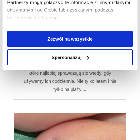
Partnerzy mogą połączyć te informacje z innymi danymi
otrzymanymi od Ciebie lub uzyskanymi podczas
korzystania z ich usług.
Lekki SPF pod makijaż –
Zezwól na wszystkie
przykłady kosmetyków
2026-07-02
Spersonalizuj
Krem z filtrem to jeden z tych kosmetyków,
które najlepiej sprawdzają się wtedy, gdy
używamy ich codziennie. Nie tylko latem i nie
tylko na plaży....