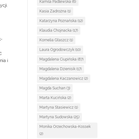
Kamila Padlewska
(6)
cji.
Kasia Zadrożna
(1)
Katarzyna Poznańska
(12)
Klaudia Chojnacka
(17)
k-
Kornelia Głaszcz
(1)
Laura Ogrodowczyk
(10)
ć
Magdalena Ciupińska
(87)
ia i
Magdalena Dzienisik
(17)
Magdalena Kaczanowicz
(2)
Magda Suchan
(3)
Marta Kucińska
(2)
Martyna Stasiewicz
(1)
Martyna Sudowska
(25)
Monika Orzechowska-Kossek
(2)