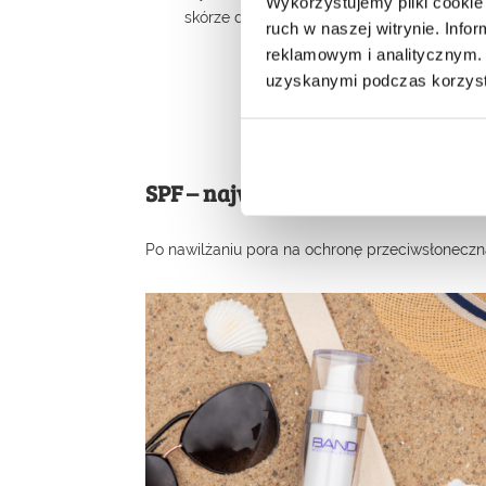
Wykorzystujemy pliki cookie 
skórze długotrwałe nawilżenie.
ruch w naszej witrynie. Inf
reklamowym i analitycznym. 
uzyskanymi podczas korzysta
SPF – najważniejszy kosmetyk la
Po nawilżaniu pora na ochronę przeciwsłoneczną