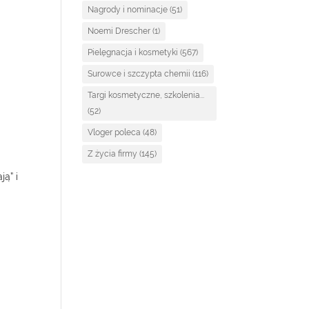
Nagrody i nominacje
(51)
Noemi Drescher
(1)
Pielęgnacja i kosmetyki
(567)
Surowce i szczypta chemii
(116)
Targi kosmetyczne, szkolenia...
(52)
Vloger poleca
(48)
Z życia firmy
(145)
ją” i