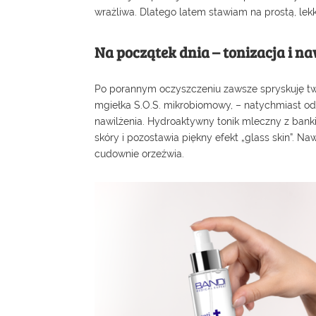
wrażliwa. Dlatego latem stawiam na prostą, lekk
Na początek dnia – tonizacja i na
Po porannym oczyszczeniu zawsze spryskuję tw
mgiełka S.O.S. mikrobiomowy
, – natychmiast o
nawilżenia.
Hydroaktywny tonik mleczny z bank
skóry i pozostawia piękny efekt „glass skin”.
Naw
cudownie orzeźwia.