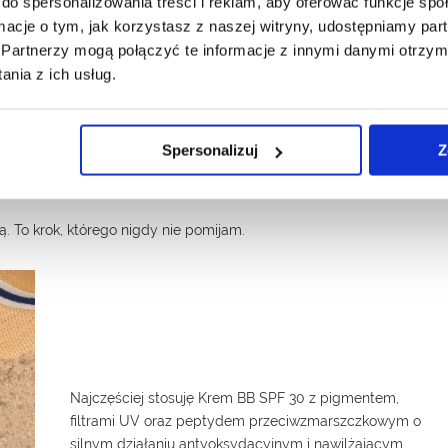
do spersonalizowania treści i reklam, aby oferować funkcje sp
ormacje o tym, jak korzystasz z naszej witryny, udostępniamy p
Partnerzy mogą połączyć te informacje z innymi danymi otrzym
nia z ich usług.
Spersonalizuj
Z
ta
. To krok, którego nigdy nie pomijam.
Najczęściej stosuję
Krem BB SPF 30
z pigmentem,
filtrami UV oraz peptydem przeciwzmarszczkowym o
silnym działaniu antyoksydacyjnym i nawilżającym.