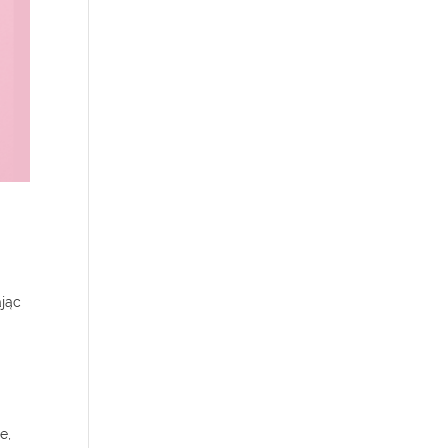
ając
e,