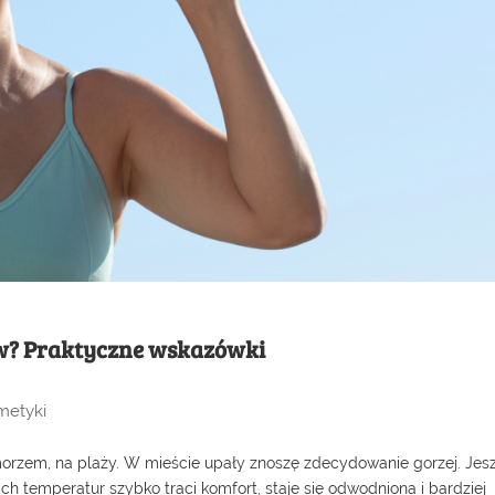
ów? Praktyczne wskazówki
smetyki
d morzem, na plaży. W mieście upały znoszę zdecydowanie gorzej. Jes
ich temperatur szybko traci komfort, staje się odwodniona i bardziej