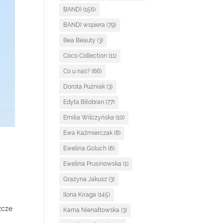
BANDI
(156)
BANDI wspiera
(79)
Bea Beauty
(3)
Coco Collection
(11)
Co u nas?
(66)
Dorota Puźniak
(3)
Edyta Biłobran
(77)
Emilia Wilczyńska
(10)
Ewa Kaźmierczak
(8)
Ewelina Goluch
(6)
Ewelina Prusinowska
(1)
Grażyna Jakusz
(3)
Ilona Kiraga
(145)
zcze
Kama Nienałtowska
(3)