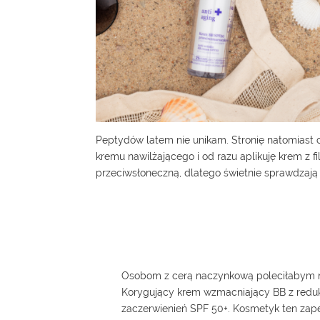
Peptydów latem nie unikam. Stronię natomiast 
kremu nawilżającego i od razu aplikuję krem z 
przeciwsłoneczną, dlatego świetnie sprawdzają 
Osobom z cerą naczynkową poleciłabym 
Korygujący krem wzmacniający
BB z redu
zaczerwienień SPF 50+. Kosmetyk ten zap