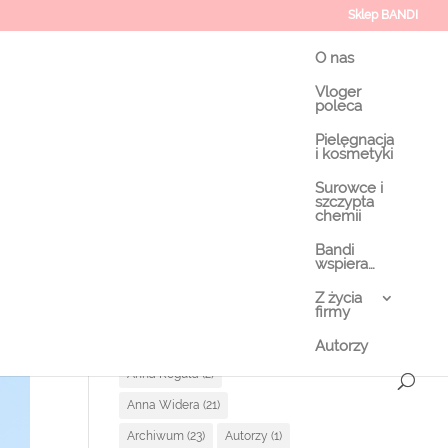
Sklep BANDI
O nas
Vloger
poleca
Pielęgnacja
Kategorie i autorzy
i kosmetyki
Surowce i
Agata Rybak
(79)
szczypta
chemii
Alicja Śliwowska
(6)
Bandi
Alina Adamowicz
(1)
wspiera…
Aneta Dzięcielewska
(71)
Z życia
firmy
Angelika Sapińska
(7)
Anna Kopańczyk
(1)
Autorzy
Anna Reguła
(2)
Anna Widera
(21)
Archiwum
(23)
Autorzy
(1)