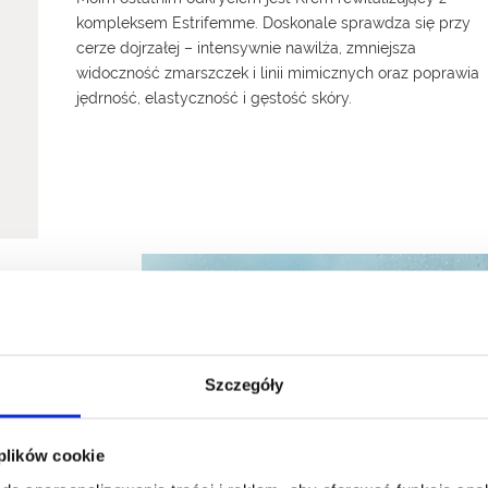
kompleksem Estrifemme. Doskonale sprawdza się przy
cerze dojrzałej – intensywnie nawilża, zmniejsza
widoczność zmarszczek i linii mimicznych oraz poprawia
jędrność, elastyczność i gęstość skóry.
mulsję-fluid z
Szczegóły
jącym PRO-
jącym kwasy
 plików cookie
a,
ie zapewnia