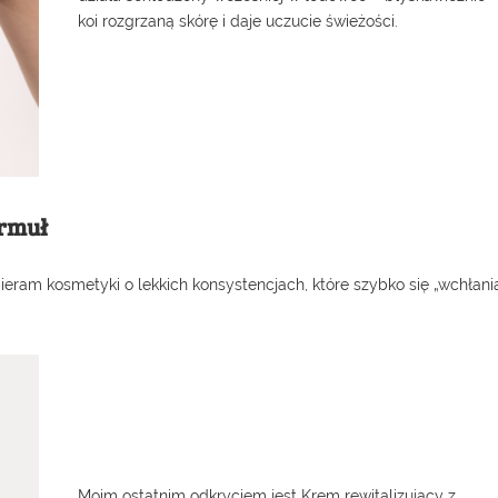
koi rozgrzaną skórę i daje uczucie świeżości.
ormuł
ieram kosmetyki o lekkich konsystencjach, które szybko się „wchłania
Moim ostatnim odkryciem jest
Krem rewitalizujący
z