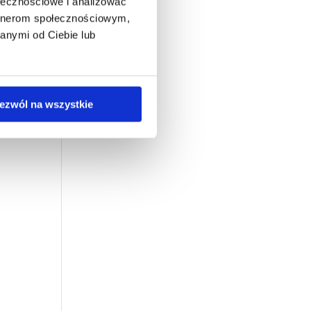
ołecznościowe i analizować
artnerom społecznościowym,
anymi od Ciebie lub
ezwól na wszystkie