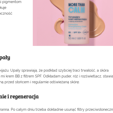
ki pigmentom
kuje
doczność
upały
ażu. Upały sprawiają, że podkład szybciej traci trwałość, a skóra
 mi krem BB z filtrem SPF. Odkładam puder, róż i rozświetlacz, stawi
ną przed słońcem i regularnie odświeżaną skórę.
ie i regeneracja
ranna. Po całym dniu trzeba dokładnie usunąć filtry przeciwsłoneczn