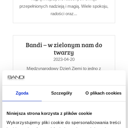
przepełnionych nadzieją i magią. Wiele spokoju,
radości oraz...
Bandi – w zielonym nam do
twarzy
2023-04-20
Międzynarodowy Dzień Ziemi to jedno z
najważniejszych ekologicznych świąt. Jak co
roku obchodzimy je 22 kwietnia. Data ta pomaga
nam przypomnieć...
Zgoda
Szczegóły
O plikach cookies
Niniejsza strona korzysta z plików cookie
Wesołych Świąt Wielkanocnych!
Wykorzystujemy pliki cookie do spersonalizowania treści