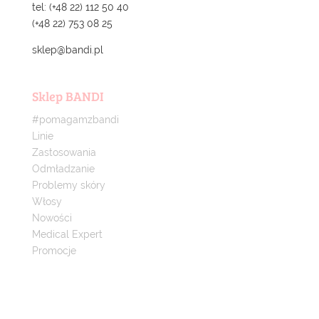
tel: (+48 22) 112 50 40
(+48 22) 753 08 25
sklep@bandi.pl
Sklep BANDI
#pomagamzbandi
Linie
Zastosowania
Odmładzanie
Problemy skóry
Włosy
Nowości
Medical Expert
Promocje