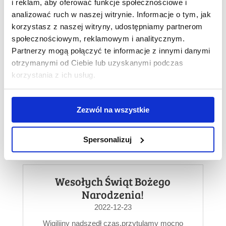
2023-04-08
i reklam, aby oferować funkcje społecznościowe i
analizować ruch w naszej witrynie. Informacje o tym, jak
korzystasz z naszej witryny, udostępniamy partnerom
społecznościowym, reklamowym i analitycznym.
Partnerzy mogą połączyć te informacje z innymi danymi
Kolacja noworoczna 2023
otrzymanymi od Ciebie lub uzyskanymi podczas
2023-03-10
korzystania z ich usług.
Nowy Rok to czas podsumowań, postanowień i
planów na przyszłość. W naszej firmie, to
Zezwól na wszystkie
również moment na pielęgnowanie tradycji
noworocznych kolacji,...
Spersonalizuj
Wesołych Świąt Bożego
Narodzenia!
2022-12-23
Wigilijny nadszedł czas,przytulamy mocno