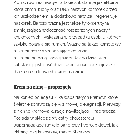
Zwróć również uwagę na takie substancje jak ektoina,
która chroni błony oraz DNA naszych komórek przed
ich uszkodzeniem, a dodatkowo nawilża i regeneruje
naskórek. Bardzo ważna jest także tyrokserutyna
zmniejszająca widoczność rozszerzonych naczyń
krwionośnych i wskazana w przypadku osób, u których
szybko pojawia się rumień. Ważne są także kompleksy
mikrobionowe wzmacniające ochronę
mikrobiologiczną naszej skóry. Jak widzisz tych
substancji jest dość dużo, więc spokojnie znajdziesz
dla siebie odpowiedni krem na zimę.
Krem na zimę – propozycje
Na koniec polecę Ci kilka wspaniałych kremów, które
świetnie sprawdzą się w zimowej pielęgnacji. Pierwszy
z nich to
kremowa kuracja nawilżająco – naprawcza
.
Posiada w składzie 3% estry cholesterolu
wspomagające funkcje barierowy hydrolipidowej, jak i
ektoinę, olej kokosowy, masło Shea czy