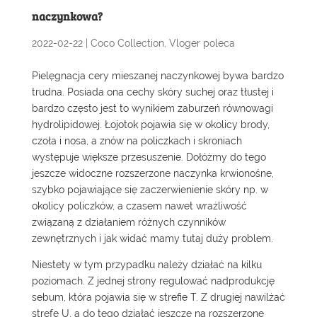
naczynkowa?
2022-02-22
|
Coco Collection
,
Vloger poleca
Pielęgnacja cery mieszanej naczynkowej bywa bardzo
trudna. Posiada ona cechy skóry suchej oraz tłustej i
bardzo często jest to wynikiem zaburzeń równowagi
hydrolipidowej. Łojotok pojawia się w okolicy brody,
czoła i nosa, a znów na policzkach i skroniach
występuje większe przesuszenie. Dołóżmy do tego
jeszcze widoczne rozszerzone naczynka krwionośne,
szybko pojawiające się zaczerwienienie skóry np. w
okolicy policzków, a czasem nawet wrażliwość
związaną z działaniem różnych czynników
zewnętrznych i jak widać mamy tutaj duży problem.
Niestety w tym przypadku należy działać na kilku
poziomach. Z jednej strony regulować nadprodukcję
sebum, która pojawia się w strefie T. Z drugiej nawilżać
strefę U, a do tego działać jeszcze na rozszerzone