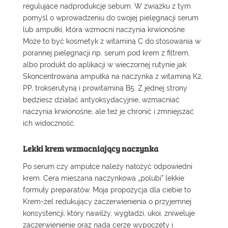
regulujące nadprodukcję sebum. W związku z tym
pomyśl o wprowadzeniu do swojej pielęgnacji serum
lub ampułki, która wzmocni naczynia krwionośne.
Może to być kosmetyk z witaminą C do stosowania w
porannej pielęgnacji np. serum pod krem z filtrem,
albo produkt do aplikacji w wieczornej rutynie jak
Skoncentrowana ampułka na naczynka
z witaminą K2,
PP, trokserutyną i prowitaminą B5. Z jednej strony
będziesz działać antyoksydacyjnie, wzmacniać
naczynia krwionośne, ale też je chronić i zmniejszać
ich widoczność.
Lekki krem wzmacniający naczynka
Po serum czy ampułce należy nałożyć odpowiedni
krem. Cera mieszana naczynkowa „polubi” lekkie
formuły preparatów. Moja propozycja dla ciebie to
Krem-żel redukujący zaczerwienienia
o przyjemnej
konsystencji, który nawilży, wygładzi, ukoi, zniweluje
zaczerwienienie oraz nada cerze wypoczęty i