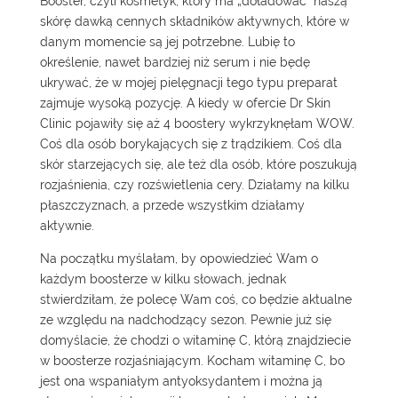
Booster, czyli kosmetyk, który ma „doładować” naszą
skórę dawką cennych składników aktywnych, które w
danym momencie są jej potrzebne. Lubię to
określenie, nawet bardziej niż serum i nie będę
ukrywać, że w mojej pielęgnacji tego typu preparat
zajmuje wysoką pozycję. A kiedy w ofercie Dr Skin
Clinic pojawiły się aż 4
boostery
wykrzyknęłam WOW.
Coś dla osób borykających się z trądzikiem. Coś dla
skór starzejących się, ale też dla osób, które poszukują
rozjaśnienia, czy rozświetlenia cery. Działamy na kilku
płaszczyznach, a przede wszystkim działamy
aktywnie.
Na początku myślałam, by opowiedzieć Wam o
każdym boosterze w kilku słowach, jednak
stwierdziłam, że polecę Wam coś, co będzie aktualne
ze względu na nadchodzący sezon. Pewnie już się
domyślacie, że chodzi o witaminę C, którą znajdziecie
w boosterze rozjaśniającym. Kocham witaminę C, bo
jest ona wspaniałym antyoksydantem i można ją