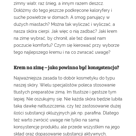
zimny wiatr, raz śnieg, a innym razem deszcz.
Dołóżmy do tego jeszcze podkręcone kaloryfery i
suche powietrze w domach. A smog panujący w
dużych miastach? Można tak wyliczać i wyliczać, a
nasza skóra cierpi. Jak więc o nią zadbać? Jaki krem
na zimę wybrać, by chronił, ale też dawał nam
poczucie komfortu? Czym się kierować przy wyborze
tego najlepszego kremu i na co zwracać uwagę?
Krem na zimę – jaka powinna być konsystencja?
Najważniejsza zasada to dobór kosmetyku do typu
naszej skóry. Wielu specjalistów poleca stosowanie
tłustych preparatów zimą. Im tłustsze i gęstsze tym
lepiej. Nie oszukujmy się. Nie każda skóra będzie lubiła
taką dawkę natłuszczenia, czy też zastosowanie dużej
ilości substancji okluzyjnych jak np. parafina. Dlatego
też warto zwrócić uwagę nie tylko na samą
konsystencję produktu, ale przede wszystkim na jego
skład oraz dopasowanie substancji aktywnych,