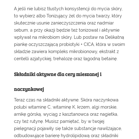
A jeśli nie lubisz tłustych konsystencji do mycia skóry,
to wybierz albo
Tonizujący żel do mycia twarzy
, który
skutecznie usunie zanieczyszczenia oraz nadmiar
sebum, a przy okazji będzie też tonizował i aktywnie
wpływał na mikrobiom skóry. Lub postaw na
Delikatną
piankę oczyszczającą probiotyki + CICA
, która w swoim
składzie zawiera kompleks mikrobionowy, ekstrakt z
centelli azjatyckiej, trehalozę oraz łagodną betainę.
Składniki aktywne dla cery mieszanej i
naczynkowej
Teraz czas na składniki aktywne. Skóra naczynkowa
polubi witaminę C, witaminę K, krzem, algi morskie,
arnikę górską, wyciąg z kasztanowca oraz nagietka,
czy też rutynę. Musisz pamiętać, by w twojej
pielęgnacji pojawiły się także substancje nawilżające,
odbudowujące barierę hydrolipidową oraz składniki