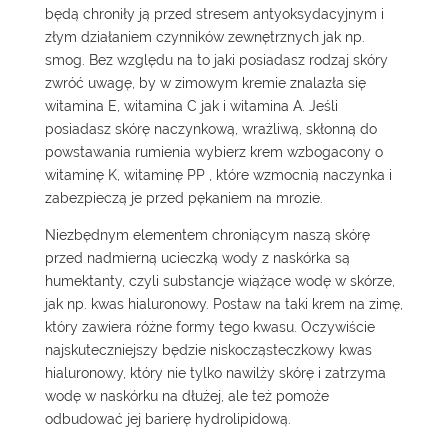
będą chroniły ją przed stresem antyoksydacyjnym i
złym działaniem czynników zewnętrznych jak np.
smog. Bez względu na to jaki posiadasz rodzaj skóry
zwróć uwagę, by w zimowym kremie znalazła się
witamina E, witamina C jak i witamina A. Jeśli
posiadasz skórę naczynkową, wrażliwą, skłonną do
powstawania rumienia wybierz krem wzbogacony o
witaminę K, witaminę PP , które wzmocnią naczynka i
zabezpieczą je przed pękaniem na mrozie.
Niezbędnym elementem chroniącym naszą skórę
przed nadmierną ucieczką wody z naskórka są
humektanty, czyli substancje wiążące wodę w skórze,
jak np. kwas hialuronowy. Postaw na taki krem na zimę,
który zawiera różne formy tego kwasu. Oczywiście
najskuteczniejszy będzie niskocząsteczkowy kwas
hialuronowy, który nie tylko nawilży skórę i zatrzyma
wodę w naskórku na dłużej, ale też pomoże
odbudować jej barierę hydrolipidową.