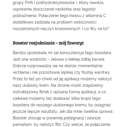
grupy PHA ( polihydroksykwasów ), który nawilża,
usprawnia złuszczanie naskórka oraz łagodzi
podrażnienia. Połączenie tego kwasu z witaminą C
dodatkowo zadziała na problem widoczności
rozszerzonych naczyń krwionośnych. I co Wy na to?
Booster rozjaśnianie – mój faworyt
Bardzo spodobała mi się konsystencja tego boostera.
Jest ona wodnisto – żelowa o lekkiej żółtej barwie.
Dobrze rozprowadza się na skórze, momentalnie
wchłania i nie pozostawia lepkiej czy tłustej warstwy.
Przez to też po chwili od jej aplikacji możemy nałożyć
nasz ulubiony krem. Na stronie marki znajdziemy
instruktażowy filmik z opisaną formą aplikacji, a co
ciekawe możemy też dodawać kilka kropli tego
boostera do naszego ulubionego kremu, by osiągnąć
jeszcze lepsze rezultaty. Jak dla mnie świetna sprawa.
Booster stosuję w porannej pielęgnacji i zawsze
pamiętam, by nałożyć filtr. Czy wiecie, że połączenie