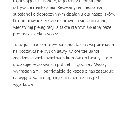
ujędrniające. Plus złoto, łagodzący d-panthenol,
odżywcze masło Shea. Rewelacyjna mieszanka
substancji o dobroczynnym działaniu dla naszej skóry.
Dodam również, że krem sprawdza się w porannej i
wieczornej pielęgnacji, a także stanowi świetną bazę
pod makijaż okolicy oczu.
Teraz już znacie mój wybór, choć tak jak wspomniałam
na początku nie był on łatwy. W ofercie Bandi
znajdziecie wiele świetnych kremów do twarzy, które
dopasujecie do swoich potrzeb i zgodnie z Waszymi
wymaganiami. I pamiętajcie, że każda z nas zasługuje
na wyjątkową pielęgnację, bo każda z nas jest
wyjątkowa.