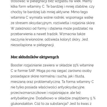
stosować w pielęgnacji bez względu na wiek. Mamy
kilka form witaminy C. Te bardziej i mniej stabilne, czy
choćby te bardziej lub mniej aktywne. Mimo tego
witamina C wymiata wolne rodniki, wspomaga walkę
ze stresem oksydacyjnym, rozświetla i rozjaśnia skórę.
W zależności od formy i stężenia może podziałać na
przebarwienia a nawet trądzik. Wzmacnia także
naczynia krwionośne, odświeża koloryt skóry. Jest
niezastąpiona w pielęgnacji.
Moc składników aktywnych
Booster rozjaśnianie
zawiera w składzie 15% witaminę
C w formie SAP. Mogą po nią sięgać zarówno osoby
posiadające skórę normalną i suchą, jak i tłustą,
mieszaną oraz problematyczną. Ta forma witaminy C
nie tylko posiada właściwości antyoksydacyjne,
przeciwzmarszczkowe i rozjaśniające, ale też
antybakteryjne. Dodatkowo w składzie znajdziemy 5 %
glukonolakton. Cóż to za substancja? Jest to kwas z