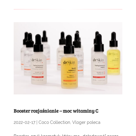
Booster rozjaśnianie – moc witaminy C
2022-02-17
|
Coco Collection
,
Vloger poleca