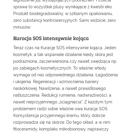
łagodzenie już występujących podrażnień. I trzecia
sprawa to wszystkie plusy wynikające z kwestii eko.
Produkt biodegradowalny, w szklanym opakowaniu,
zero substancji kontrowersyjnych. Sami widzicie, zero
minusów.
Kuracja SOS intensywnie kojąca
Teraz czas na
Kurację SOS intensywnie kojącą
. Jeden
kosmetyk, a tak wspaniałe działanie kiedy skóra jest
podrażniona, zaczerwieniona czy nawet swędząca np.
po zabiegach kosmetycznych. To właśnie wtedy
wymaga od nas odpowiedniego działania. Łagodzenia
i ukojenia. Regeneracji i wzmocnienia bariery
naskórkowej. Nawilżenia, a nawet prawidłowego
natłuszczenia. Redukcji rumienia, nadwrażliwości, a
nawet nieprzyjemnego „ściągnięcia”. Z każdym tym
problemem radzi sobie właśnie owa kuracja SOS.
Konsystencja przyjemnego kremu, który dobrze
rozprowadza się na skórze. Do tego skład, a w nim
fitoceramidy, kompleks mikrobionowy, naprawczy