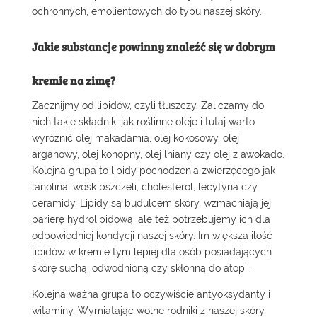
ochronnych, emolientowych do typu naszej skóry.
Jakie substancje powinny znaleźć się w dobrym
kremie na zimę?
Zacznijmy od lipidów, czyli tłuszczy. Zaliczamy do
nich takie składniki jak roślinne oleje i tutaj warto
wyróżnić olej makadamia, olej kokosowy, olej
arganowy, olej konopny, olej lniany czy olej z awokado.
Kolejna grupa to lipidy pochodzenia zwierzęcego jak
lanolina, wosk pszczeli, cholesterol, lecytyna czy
ceramidy. Lipidy są budulcem skóry, wzmacniają jej
barierę hydrolipidową, ale też potrzebujemy ich dla
odpowiedniej kondycji naszej skóry. Im większa ilość
lipidów w kremie tym lepiej dla osób posiadających
skórę suchą, odwodnioną czy skłonną do atopii.
Kolejna ważna grupa to oczywiście antyoksydanty i
witaminy. Wymiatając wolne rodniki z naszej skóry