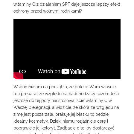
witaminy C z działaniem SPF daje jeszcze lepszy efekt
ochrony przed wolnymi rodnikami?
Wspomniałam na początku, że polecę Wam właśnie
ten preparat ze względu na nadchodzący sezon. Jeśli
jeszcze do tej pory nie stosowaliście witaminy C w
Waszej pielęgnacji, a widzicie, że skóra ze względu na
zimę jest poszarzała, brakuje jej blasku to będzie
idealny kosmetyk. Dzięki niemu rozjaśnicie cerę i
poprawicie jej koloryt. Zadbacie o to, by dostarczyć