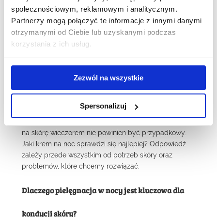
społecznościowym, reklamowym i analitycznym.
Partnerzy mogą połączyć te informacje z innymi danymi
Po całym dniu pełnym obowiązków wieczór staje się
otrzymanymi od Ciebie lub uzyskanymi podczas
momentem, w którym możemy zwolnić tempo i
korzystania z ich usług.
zadbać o siebie. To właśnie wtedy skóra rozpoczyna
intensywną regenerację, naprawiając
mikrouszkodzenia powstałe pod wpływem
promieniowania UV, zanieczyszczeń i innych
Zezwól na wszystkie
czynników zewnętrznych. Odpowiednio dobrana
pielęgnacja może znacząco wspomóc te procesy i
Spersonalizuj
sprawić, że rano cera będzie wyglądała świeżo i
promiennie. Dlatego wybór kosmetyku aplikowanego
na skórę wieczorem nie powinien być przypadkowy.
Jaki krem na noc sprawdzi się najlepiej? Odpowiedź
zależy przede wszystkim od potrzeb skóry oraz
problemów, które chcemy rozwiązać.
Dlaczego pielęgnacja w nocy jest kluczowa dla
kondycji skóry?