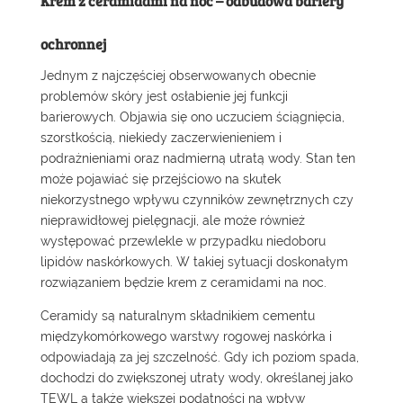
Krem z ceramidami na noc – odbudowa bariery
ochronnej
Jednym z najczęściej obserwowanych obecnie
problemów skóry jest osłabienie jej funkcji
barierowych. Objawia się ono uczuciem ściągnięcia,
szorstkością, niekiedy zaczerwienieniem i
podrażnieniami oraz nadmierną utratą wody. Stan ten
może pojawiać się przejściowo na skutek
niekorzystnego wpływu czynników zewnętrznych czy
nieprawidłowej pielęgnacji, ale może również
występować przewlekle w przypadku niedoboru
lipidów naskórkowych. W takiej sytuacji doskonałym
rozwiązaniem będzie
krem z ceramidami
na noc.
Ceramidy są naturalnym składnikiem cementu
międzykomórkowego warstwy rogowej naskórka i
odpowiadają za jej szczelność. Gdy ich poziom spada,
dochodzi do zwiększonej utraty wody, określanej jako
TEWL a także większej podatności na wpływ