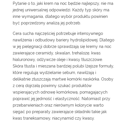
Pytanie o to, jaki krem na noc będzie najlepszy, nie ma
jednej uniwersalnej odpowiedzi. Każdy typ skóry ma
inne wymagania, dlatego wybór produktu powinien
być poprzedzony analizą jej potrzeb.
Cera sucha najczęściej potrzebuje intensywnego
nawilżenia i odbudowy bariery hydrolipidowej. Dlatego
w jej pielęgnacji dobrze sprawdzają się kremy na noc
zawierające ceramidy, skwalan, trehalozę, kwas
hialuronowy, odżywcze oleje i kwasy tłuszczowe.
Skóra tłusta i mieszana bardziej polubi lżejsze formuły,
które regulują wydzielanie sebum, nawilżają i
delikatnie złuszczają martwe komórki naskórka. Osoby
z cerą dojrzałą powinny szukać produktów
wspierających odnowę komórkową, pomagających
poprawić jej jędrność i elastyczność. Natomiast przy
przebarwieniach oraz nierównym kolorycie warto
sięgać po preparaty zawierające składniki takie jak
kwas traneksamowy, niacynamid czy kwasy.