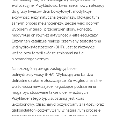
eksfoliacyjne. Przykładowo, kwas azelainowy, należący
do grupy kwasów dikarboksylowyh, modyfikuje
aktywność enzymatyczną tyrozynazy, blokując tym
samym proces melanogenezy. Będzie więc dobrym
wyborem w terapii przebarwień skóry. Ponadto,
modyfikuje on również aktywność 5-alfa-reduktazy.
Enzym ten katalizuje reakcję przemiany testosteronu
w dihydroksytestosteron (DHT). Jest to niezwykle
ważne przy terapii skór ze zmianami na tle
hiperandrogenicznym.
Na szczególną uwagę zasługują także
polihydroksykwasy (PHA). Wykazują one bardzo
delikatne działanie złuszczające. Ze względu na silne
właściwości nawilżające i łagodzące podrażnienia
mogą być stosowane także u cer wrażliwych.
Przykładem tego typu substancji jest kwas
laktobionowy, (disacharyd pozyskiwany z laktozy) oraz
glukonolakton (otrzymywany w naturalnym procesie