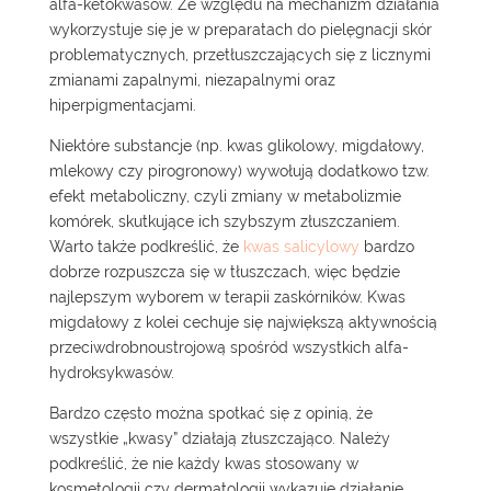
alfa-ketokwasów. Ze względu na mechanizm działania
wykorzystuje się je w preparatach do pielęgnacji skór
problematycznych, przetłuszczających się z licznymi
zmianami zapalnymi, niezapalnymi oraz
hiperpigmentacjami.
Niektóre substancje (np. kwas glikolowy, migdałowy,
mlekowy czy pirogronowy) wywołują dodatkowo tzw.
efekt metaboliczny, czyli zmiany w metabolizmie
komórek, skutkujące ich szybszym złuszczaniem.
Warto także podkreślić, że
kwas salicylowy
bardzo
dobrze rozpuszcza się w tłuszczach, więc będzie
najlepszym wyborem w terapii zaskórników. Kwas
migdałowy z kolei cechuje się największą aktywnością
przeciwdrobnoustrojową spośród wszystkich alfa-
hydroksykwasów.
Bardzo często można spotkać się z opinią, że
wszystkie „kwasy” działają złuszczająco. Należy
podkreślić, że nie każdy kwas stosowany w
kosmetologii czy dermatologii wykazuje działanie