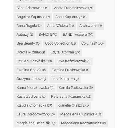
Alina Adamowicz
(1)
Aneta Dzięcielewska
(71)
Angelika Sapińska
(7)
Anna Kopańczyk
(1)
Anna Reguła
(2)
Anna Widera
(21)
Archiwum
(23)
Autorzy
(1)
BANDI
(156)
BANDI wspiera
(79)
Bea Beauty
(3)
Coco Collection
(11)
Co u nas?
(66)
Dorota Puźniak
(3)
Edyta Biłobran
(77)
Emilia Wilczyńska
(10)
Ewa Kaźmierczak
(8)
Ewelina Goluch
(6)
Ewelina Prusinowska
(1)
Grażyna Jakusz
(3)
Ilona Kiraga
(145)
Kama Nienałtowska
(3)
Kamila Padlewska
(6)
Kasia Zadrożna
(1)
Katarzyna Poznańska
(12)
Klaudia Chojnacka
(17)
Kornelia Głaszcz
(1)
Laura Ogrodowczyk
(10)
Magdalena Ciupińska
(87)
Magdalena Dzienisik
(17)
Magdalena Kaczanowicz
(2)