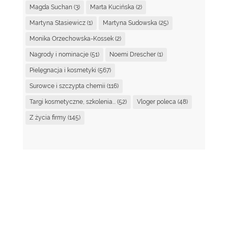
Magda Suchan
(3)
Marta Kucińska
(2)
Martyna Stasiewicz
(1)
Martyna Sudowska
(25)
Monika Orzechowska-Kossek
(2)
Nagrody i nominacje
(51)
Noemi Drescher
(1)
Pielęgnacja i kosmetyki
(567)
Surowce i szczypta chemii
(116)
Targi kosmetyczne, szkolenia...
(52)
Vloger poleca
(48)
Z życia firmy
(145)