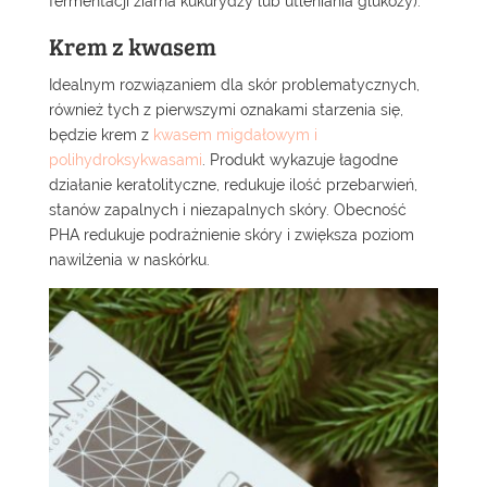
fermentacji ziarna kukurydzy lub utleniania glukozy).
Krem z kwasem
Idealnym rozwiązaniem dla skór problematycznych,
również tych z pierwszymi oznakami starzenia się,
będzie krem z
kwasem migdałowym i
polihydroksykwasami
. Produkt wykazuje łagodne
działanie keratolityczne, redukuje ilość przebarwień,
stanów zapalnych i niezapalnych skóry. Obecność
PHA redukuje podrażnienie skóry i zwiększa poziom
nawilżenia w naskórku.