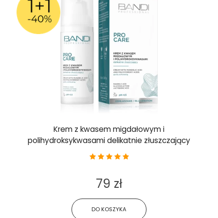
Krem z kwasem migdałowym i
polihydroksykwasami delikatnie złuszczający
79 zł
DO KOSZYKA