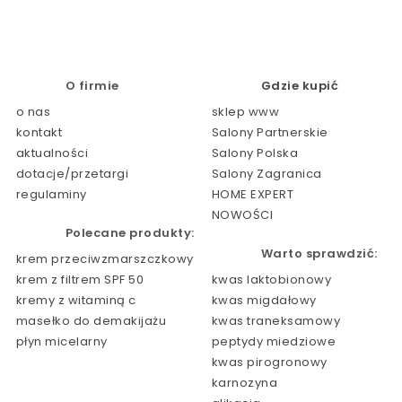
O firmie
Gdzie kupić
o nas
sklep www
kontakt
Salony Partnerskie
aktualności
Salony Polska
dotacje/przetargi
Salony Zagranica
regulaminy
HOME EXPERT
NOWOŚCI
Polecane produkty:
Warto sprawdzić:
krem przeciwzmarszczkowy
krem z filtrem SPF 50
kwas laktobionowy
kremy z witaminą c
kwas migdałowy
masełko do demakijażu
kwas traneksamowy
płyn micelarny
peptydy miedziowe
kwas pirogronowy
karnozyna