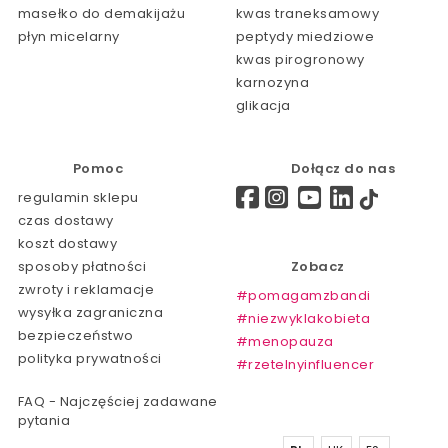
masełko do demakijażu
kwas traneksamowy
płyn micelarny
peptydy miedziowe
kwas pirogronowy
karnozyna
glikacja
Pomoc
Dołącz do nas
regulamin sklepu
czas dostawy
koszt dostawy
sposoby płatności
Zobacz
zwroty i reklamacje
#pomagamzbandi
wysyłka zagraniczna
#niezwyklakobieta
bezpieczeństwo
#menopauza
polityka prywatności
#rzetelnyinfluencer
FAQ - Najczęściej zadawane
pytania