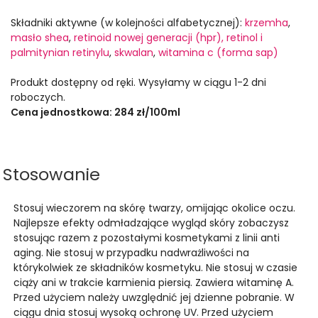
Składniki aktywne (w kolejności alfabetycznej):
krzemha
,
masło shea
,
retinoid nowej generacji (hpr), retinol i
palmitynian retinylu
,
skwalan
,
witamina c (forma sap)
Produkt dostępny od ręki. Wysyłamy w ciągu 1-2 dni
roboczych.
Cena jednostkowa: 284 zł/100ml
Stosowanie
Stosuj wieczorem na skórę twarzy, omijając okolice oczu.
Najlepsze efekty odmładzające wygląd skóry zobaczysz
stosując razem z pozostałymi kosmetykami z linii anti
aging. Nie stosuj w przypadku nadwrażliwości na
którykolwiek ze składników kosmetyku. Nie stosuj w czasie
ciąży ani w trakcie karmienia piersią. Zawiera witaminę A.
Przed użyciem należy uwzględnić jej dzienne pobranie. W
ciągu dnia stosuj wysoką ochronę UV. Przed użyciem