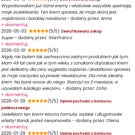
Wypróbowałam już różne kremy i właściwie wszystkie spełniają
moje oczekiwania. Ten krem sprawia, że moja skóra jest
rozjaśniona i bardziej nawilżona
- dodany przez: Anna
+ skomentuj
2026-05-03
(5/5)
Zweryfikowany zakup
Super
- dodany przez: Gianfranco
+ skomentuj
2026-02-01
(5/5)
Nigdy nie bylam tak zachwycona zadnym produktem jak tym.
Mam 49 lat cere jak w tym wieku z oznakami dojrzalosci Krem
jest delikatny dla cery wygladza rozjasnia i dodatkowo sprawia,
ze moje naczynka sa prawie niewidoczne. Dla mnie idealny
krem. Na bank wroce do niego. Starczyl na 3 miesiace, a
uzywalam kazdego wieczoru.
- dodany przez: Zofia
+ skomentuj
2026-01-29
(5/5)
Opinia pochodzi z konkursu
jubileuszowego
Uwielbiam ten krem! Mocna formuła, szybkie i długotrwałe
efekty! Bandi, jesteś niesamowita.
- dodany przez: Olena
+ skomentuj
2026-01-29
(5/5)
Opinia pochodzi z konkursu