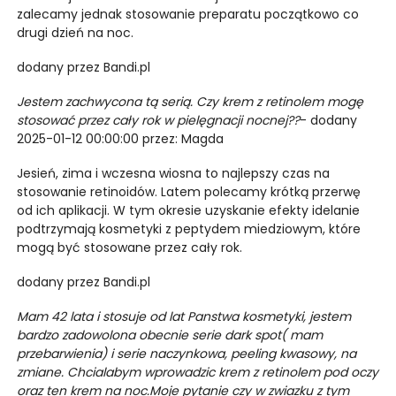
zalecamy jednak stosowanie preparatu początkowo co
drugi dzień na noc.
dodany przez Bandi.pl
Jestem zachwycona tą serią. Czy krem z retinolem mogę
stosować przez cały rok w pielęgnacji nocnej??
- dodany
2025-01-12 00:00:00 przez: Magda
Jesień, zima i wczesna wiosna to najlepszy czas na
stosowanie retinoidów. Latem polecamy krótką przerwę
od ich aplikacji. W tym okresie uzyskanie efekty idelanie
podtrzymają kosmetyki z peptydem miedziowym, które
mogą być stosowane przez cały rok.
dodany przez Bandi.pl
Mam 42 lata i stosuje od lat Panstwa kosmetyki, jestem
bardzo zadowolona obecnie serie dark spot( mam
przebarwienia) i serie naczynkowa, peeling kwasowy, na
zmiane. Chcialabym wprowadzic krem z retinolem pod oczy
oraz ten krem na noc.Moje pytanie czy w zwiazku z tym