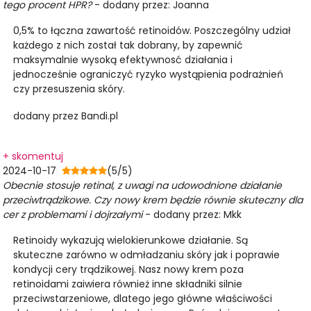
tego procent HPR?
- dodany przez: Joanna
0,5% to łączna zawartość retinoidów. Poszczególny udział
każdego z nich został tak dobrany, by zapewnić
maksymalnie wysoką efektywnosć działania i
jednocześnie ograniczyć ryzyko wystąpienia podrażnień
czy przesuszenia skóry.
dodany przez Bandi.pl
+ skomentuj
2024-10-17
(5/5)
Obecnie stosuje retinal, z uwagi na udowodnione działanie
przeciwtrądzikowe. Czy nowy krem będzie równie skuteczny dla
cer z problemami i dojrzałymi
- dodany przez: Mkk
Retinoidy wykazują wielokierunkowe działanie. Są
skuteczne zarówno w odmładzaniu skóry jak i poprawie
kondycji cery trądzikowej. Nasz nowy krem poza
retinoidami zaiwiera również inne składniki silnie
przeciwstarzeniowe, dlatego jego główne właściwości