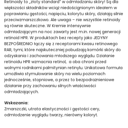
Retinoidy to „złoty standard” w odmładzaniu skóry! Są dla
większości składników wciąż niedoścignionym ideałem w
poprawianiu gęstości, napięciu, kolorytu skóry, działają silnie
przeciwzmarszczkowo. Ale uwaga – nie wszystkie retinoidy
są równie skuteczne. W Kremie intensywnie
odmładzającym na noc zawarty jest m.in. nowej generacji
retinoid HPR. W produktach bez recepty jako JEDYNY
BEZPOŚREDNIO łączy się z receptorami kwasu retinowego
RAR, tymi, które najskuteczniej pobudzają komórki skóry do
odzyskania i zachowania młodszego wyglądu. Działanie
retinoidu HPR wzmacnia retinol, a oba chroni przed
wolnymi rodnikami palmitynian retinylu. Unikatowa formuła
umożliwia stymulowanie skóry na wielu poziomach
jednocześnie, stopniowe, a przez to bezpodrażnieniowe
działanie przy zachowaniu silnych właściwości
odmładzających.
Wskazania:
Zmarszczki, utrata elastyczności i gęstości cery,
odmłodzenie wyglądu twarzy, nierówny koloryt.