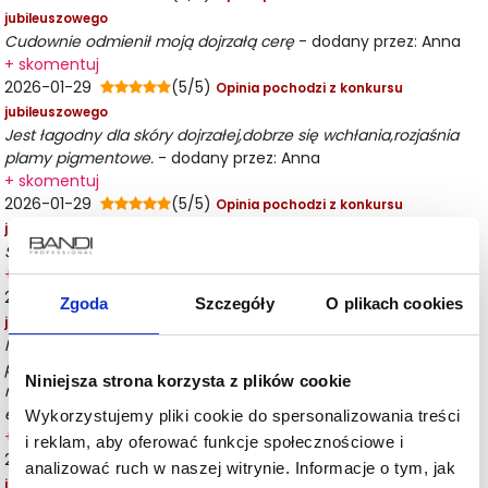
jubileuszowego
Cudownie odmienił moją dojrzałą cerę
- dodany przez: Anna
+ skomentuj
2026-01-29
(5/5)
Opinia pochodzi z konkursu
jubileuszowego
Jest łagodny dla skóry dojrzałej,dobrze się wchłania,rozjaśnia
plamy pigmentowe.
- dodany przez: Anna
+ skomentuj
2026-01-29
(5/5)
Opinia pochodzi z konkursu
jubileuszowego
Stosuje go od lat, naprawdę czyni cuda
- dodany przez: Magda
+ skomentuj
2026-01-29
(5/5)
Opinia pochodzi z konkursu
Zgoda
Szczegóły
O plikach cookies
jubileuszowego
Mój jedyny krem na noc. Nawilża, ujedrnia, likwiduje drobne
pryszcze. Efekty widać już po pierwszej nocy. Nie stosuje pod
Niniejsza strona korzysta z plików cookie
niego ani na niego nic więcej. Boję się żeby nie zepsuć jego
efektów.
- dodany przez: Magdalena
Wykorzystujemy pliki cookie do spersonalizowania treści
+ skomentuj
i reklam, aby oferować funkcje społecznościowe i
2026-01-29
(5/5)
Opinia pochodzi z konkursu
analizować ruch w naszej witrynie. Informacje o tym, jak
jubileuszowego