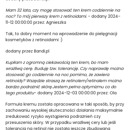
Mam 32 lata, czy mogę stosować ten krem codziennie na
noc? To mój pierwszy krem z retinoidami.
- dodany 2024-
11-12 00:00:00 przez: Agnieszka
Tak, to dobry moment na wprowadzenie do pielęgnacji
kosmetyków z retinoidami :)
dodany przez Bandi.pl
Kupiłam z ogromną ciekawością ten krem, bo mam
wrażliwą cerę. Buduję tzw. tolerancję. Czy naprawdę można
stosować go codziennie na noc pomimo, że zawiera
retinoidy? Wszędzie straszą że retinolem/retinalem można
bardzo podrażnić skórę.Jestem pełna optymizmu co do
tego produktu
- dodany 2024-12-03 00:00:00 przez: Ola
Formuła kremu została opracowana w taki sposób, by przy
zachowaniu wysokiej skuteczności działania maksymalnie
zredukować ryzyko wystąpienia podrażnień czy
przesuszenia skóry. W przypadku wrażliwej cery lub jeśli
tolerancja na retinol nie została jeszcze zbudowana