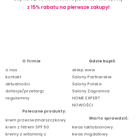
z 15% rabatu na pierwsze zakupy!
O firmie
Gdzie kupić
o nas
sklep www
kontakt
Salony Partnerskie
aktualności
Salony Polska
dotacje/przetargi
Salony Zagranica
regulaminy
HOME EXPERT
NOWOŚCI
Polecane produkty:
Warto sprawdzić:
krem przeciwzmarszczkowy
krem z filtrem SPF 50
kwas laktobionowy
kremy z witaminą c
kwas migdałowy