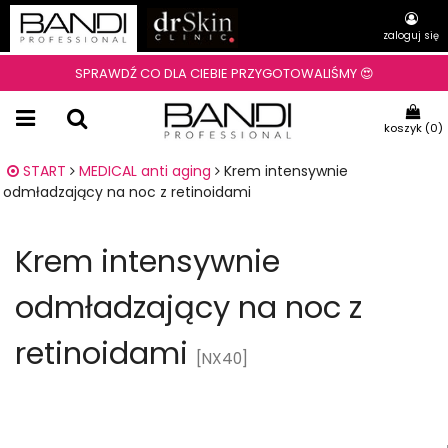
zaloguj się
SPRAWDŹ CO DLA CIEBIE PRZYGOTOWALIŚMY 😍
koszyk (
0
)
START
MEDICAL anti aging
Krem intensywnie
odmładzający na noc z retinoidami
Krem intensywnie
odmładzający na noc z
retinoidami
[NX40]