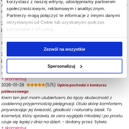
korzystasz z naszej witryny, udostępniamy partnerom
Najlepszy dostępny produkt z retinoidami na rynku!!!!! Kocham
-
społecznościowym, reklamowym i analitycznym.
dodany przez: Dominika
Partnerzy mogą połączyć te informacje z innymi danymi
+ skomentuj
otrzymanymi od Ciebie lub uzyskanymi podczas
2026-01-29
(5/5)
Opinia pochodzi z konkursu
korzystania z ich usług.
jubileuszowego
Ten kosmetyk po prostu działa! Moja skóra jest jędrniejsza,
gładsza, po prostu piękna
- dodany przez: Asia
+ skomentuj
Zezwól na wszystkie
2026-01-29
(5/5)
Opinia pochodzi z konkursu
jubileuszowego
Spersonalizuj
Skuteczny krem bardzo dobrej marki wyróżniającej się
stabilnymi składami.
- dodany przez: Angelika
+ skomentuj
2026-01-29
(5/5)
Opinia pochodzi z konkursu
jubileuszowego
Krem ten jest moim ulubieńcem, bo łączy skuteczność z
codzienną przyjemnością pielęgnacji. Otula skórę komfortem,
przywracając jej świeżość, gładkość i naturalny blask. To
kosmetyk, który sprawia, że cera wygląda młodziej i po prostu
czuje się lepiej z dnia na dzień.
- dodany przez: Sylwia
+ skomentuj