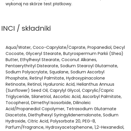
wykonaj na skórze test płatkowy.
INCI / składniki
Aqua/Water, Coco-Caprylate/Caprate, Propanediol, Decyl
Cocoate, Glyceryl Stearate, Butyrospermum Parkii (Shea)
Butter, Ethylhexyl Stearate, Coconut Alkanes,
Pentaerythrityl Distearate, Sodium Stearoyl Glutamate,
Sodium Polyacrylate, Squalane, Sodium Ascorbyl
Phosphate, Retinyl Palmitate, Hydroxypinacolone
Retinoate, Retinol, Hyaluronic Acid, Helianthus Annuus
(Sunflower) Seed Oil, Caprylyl Glycol, Caprylic/Capric
Triglyceride, Silanetriol, Ascorbic Acid, Ascorbyl Palmitate,
Tocopherol, Dimethyl Isosorbide, Dilinoleic
Acid/Propanediol Copolymer, Tetrasodium Glutamate
Diacetate, Diethylhexyl Syringylidenemalonate, Sodium
Hydroxide, Citric Acid, Polysorbate 20, PEG-8,
Parfum/Fragrance, Hydroxyacetophenone, 1,2-Hexanediol,