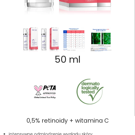
50 ml
0,5% retinoidy + witamina C
intensywne odmłodzenie wyglądu skóry