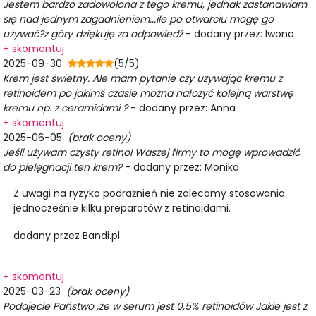
Jestem bardzo zadowolona z tego kremu, jednak zastanawiam
się nad jednym zagadnieniem...ile po otwarciu mogę go
używać?z góry dziękuję za odpowiedź
- dodany przez: Iwona
+ skomentuj
2025-09-30
(5/5)
Krem jest świetny. Ale mam pytanie czy używając kremu z
retinoidem po jakimś czasie można nałożyć kolejną warstwę
kremu np. z ceramidami ?
- dodany przez: Anna
+ skomentuj
2025-06-05
(brak oceny)
Jeśli używam czysty retinol Waszej firmy to mogę wprowadzić
do pielęgnacji ten krem?
- dodany przez: Monika
Z uwagi na ryzyko podrażnień nie zalecamy stosowania
jednocześnie kilku preparatów z retinoidami.
dodany przez Bandi.pl
+ skomentuj
2025-03-23
(brak oceny)
Podajecie Państwo ,że w serum jest 0,5% retinoidów Jakie jest z