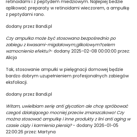
retinoidami i z peptydem miedziowym. Najlepiej bedzie
aplikować preparaty w retinoidami wieczorem, a ampułkę
z peptydami rano.
dodany przez Bandi.pl
Czy ampułka może być stosowana bezpośrednio po
zabiegu z kwasami-migdałowym;glikolowym?celem
wzmocnienia efektu?
- dodany 2025-02-08 00:00:00 przez:
Alicja
Tak, stosowanie ampułki w pielęgnacji domowej będzie
bardzo dobrym uzupełnieniem profesjonalnych zabiegów
eksfoliacji.
dodany przez Bandi.pl
Witam, uwielbiam serię anti glycation ale chcę spróbować
czegoś działającego mocniej przeciw zmarszczkowo! Czy
można stosować ampułkę i inne produkty z lini anti aging w
czasie ciąży i karmienia piersią?
- dodany 2026-01-05
22:00:26 przez: Martyna