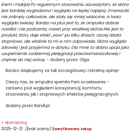
krem i makijaż.Po regularnym stosowaniu zauważyłam, że skóra
jest bardziej wygładzona i wygląda na lepiej napiętą. Zmarszczki
nie zniknęły całkowicie, ale stały się mniej widoczne, a twarz
wygląda świeżej. Bardzo na plus jest to, że ampułka dobrze
nawilża i nie podrażnia, nawet przy wrażliwej skórze.Nie jest to
produkt, który daje efekt „wow” po kilku dniach, raczej działa
stopniowo, ale właśnie to mi w nim odpowiada. Skóra wygląda
zdrowiej i jest przyjemna w dotyku. Dla mnie to dobra opcja jako
uzupełnienie codziennej pielęgnacji przeciwzmarszczkowej i
chętnie do niej wrócę.
- dodany przez: Olga
Bardzo dziękujemy za tak szczegółową i rzetelną opinię!
Cieszy nas, że ampułka spełniła Pani oczekiwania –
zarówno pod względem konsystencji, komfortu
stosowania, jak i stopniowych efektów pielęgnacyjnych.
dodany przez Bandi.pl
+ skomentuj
2025-12-21
(brak oceny)
Zweryfikowany zakup