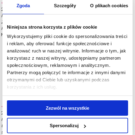
+ skomentuj
Zgoda
Szczegóły
O plikach cookies
2025-04-21
(4/5)
Ile procent SAMEGO peptydu miedziowego zawiera preparat.
Zwykle realnie działające preparaty mają go 0,1-0,2%. Ale 0,5??
Niniejsza strona korzysta z plików cookie
Po kolorze, błękit, jak każdy inny...
- dodany przez: Iwona
Matysiak
Wykorzystujemy pliki cookie do spersonalizowania treści
i reklam, aby oferować funkcje społecznościowe i
Ampułka zawiera 0,5% peptydu miedziowego. Jej działanie
analizować ruch w naszej witrynie. Informacje o tym, jak
dopełniają także inne aktywnie działające peptydy oraz
korzystasz z naszej witryny, udostępniamy partnerom
składniki, takie jak: biofermenty, ektoina, trehaloza. To
dlatego ampułka jest tak skuteczna, co potwierdzają
społecznościowym, reklamowym i analitycznym.
liczne pozytywne opinie. Zachęcamy do wypróbowania jej
Partnerzy mogą połączyć te informacje z innymi danymi
właściwości :)
otrzymanymi od Ciebie lub uzyskanymi podczas
korzystania z ich usług.
dodany przez Bandi.pl
+ skomentuj
Zezwól na wszystkie
2025-01-17
(brak oceny)
Mam pytanie skąd wiadomo z jakim tonikiem można stosować
ten peptyd miedziowy? Aktualnie posiadam tonik do cery
Spersonalizuj
suchej i normalnej - Ziaja Aloes i mam go jeszcze sporo, więc