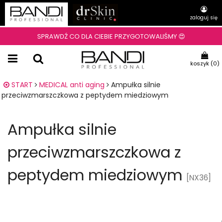
zaloguj się
SPRAWDŹ CO DLA CIEBIE PRZYGOTOWALIŚMY 😍
koszyk (
0
)
START
MEDICAL anti aging
Ampułka silnie
przeciwzmarszczkowa z peptydem miedziowym
Ampułka silnie
przeciwzmarszczkowa z
peptydem miedziowym
[NX36]