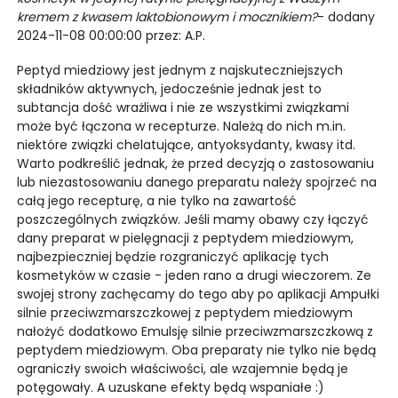
kremem z kwasem laktobionowym i mocznikiem?
- dodany
2024-11-08 00:00:00 przez: A.P.
Peptyd miedziowy jest jednym z najskuteczniejszych
składników aktywnych, jedocześnie jednak jest to
subtancja dość wrażliwa i nie ze wszystkimi związkami
może być łączona w recepturze. Należą do nich m.in.
niektóre związki chelatujące, antyoksydanty, kwasy itd.
Warto podkreślić jednak, że przed decyzją o zastosowaniu
lub niezastosowaniu danego preparatu należy spojrzeć na
całą jego recepturę, a nie tylko na zawartość
poszczególnych związków. Jeśli mamy obawy czy łączyć
dany preparat w pielęgnacji z peptydem miedziowym,
najbezpieczniej będzie rozgraniczyć aplikację tych
kosmetyków w czasie - jeden rano a drugi wieczorem. Ze
swojej strony zachęcamy do tego aby po aplikacji Ampułki
silnie przeciwzmarszczkowej z peptydem miedziowym
nałożyć dodatkowo Emulsję silnie przeciwzmarszczkową z
peptydem miedziowym. Oba preparaty nie tylko nie będą
ograniczły swoich właściwości, ale wzajemnie będą je
potęgowały. A uzuskane efekty będą wspaniałe :)