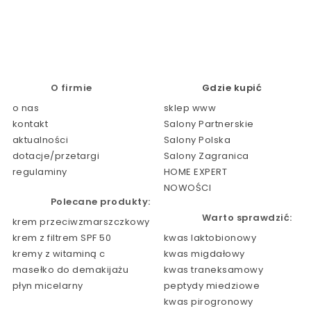
O firmie
Gdzie kupić
o nas
sklep www
kontakt
Salony Partnerskie
aktualności
Salony Polska
dotacje/przetargi
Salony Zagranica
regulaminy
HOME EXPERT
NOWOŚCI
Polecane produkty:
Warto sprawdzić:
krem przeciwzmarszczkowy
krem z filtrem SPF 50
kwas laktobionowy
kremy z witaminą c
kwas migdałowy
masełko do demakijażu
kwas traneksamowy
płyn micelarny
peptydy miedziowe
kwas pirogronowy