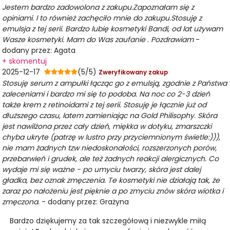
Jestem bardzo zadowolona z zakupu.Zapoznałam się z
opiniami. I to również zachęciło mnie do zakupu.Stosuję z
emulsja z tej serii. Bardzo lubię kosmetyki Bandi, od lat używam
Wasze kosmetyki. Mam do Was zaufanie . Pozdrawiam
-
dodany przez: Agata
+ skomentuj
2025-12-17
(5/5)
Zweryfikowany zakup
Stosuję serum z ampułki łącząc go z emulsją, zgodnie z Państwa
zaleceniami i bardzo mi się to podoba. Na noc co 2-3 dzień
także krem z retinoidami z tej serii. Stosuję je łącznie już od
dłuższego czasu, latem zamieniając na Gold Philisophy. Skóra
jest nawilżona przez cały dzień, miękka w dotyku, zmarszczki
chyba ukryte (patrzę w lustro przy przyciemnionym świetle:))),
nie mam żadnych tzw niedoskonałości, rozszerzonych porów,
przebarwień i grudek, ale też żadnych reakcji alergicznych. Co
wydaje mi się ważne - po umyciu twarzy, skóra jest dalej
gładka, bez oznak zmęczenia. Te kosmetyki nie działają tak, że
zaraz po nałożeniu jest pięknie a po zmyciu znów skóra wiotka i
zmęczona.
- dodany przez: Grażyna
Bardzo dziękujemy za tak szczegółową i niezwykle miłą