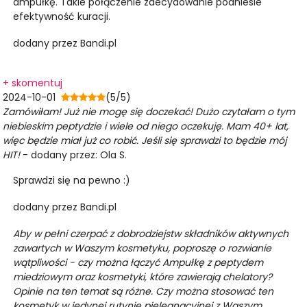
ampułkę. Takie połączenie zdecydowanie podniesie
efektywność kuracji.
dodany przez Bandi.pl
+ skomentuj
2024-10-01
(5/5)
Zamówiłam! Już nie mogę się doczekać! Dużo czytałam o tym
niebieskim peptydzie i wiele od niego oczekuję. Mam 40+ lat,
więc będzie miał już co robić. Jeśli się sprawdzi to będzie mój
HIT!
- dodany przez: Ola S.
Sprawdzi się na pewno :)
dodany przez Bandi.pl
Aby w pełni czerpać z dobrodziejstw składników aktywnych
zawartych w Waszym kosmetyku, poproszę o rozwianie
wątpliwości - czy można łączyć Ampułkę z peptydem
miedziowym oraz kosmetyki, które zawierają chelatory?
Opinie na ten temat są różne. Czy można stosować ten
kosmetyk w jedynej rutynie pielęgnacyjnej z Waszym