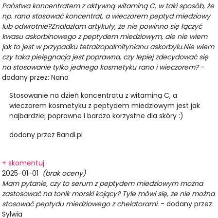
Państwa koncentratem z aktywną witaminą C, w taki sposób, że
np. rano stosować koncentrat, a wieczorem peptyd miedziowy
lub odwrotnie?Znalazłam artykuły, że nie powinno się łączyć
kwasu askorbinowego z peptydem miedziowym, ale nie wiem
jak to jest w przypadku tetraizopalmitynianu askorbylu.Nie wiem
czy taka pielęgnacja jest poprawna, czy lepiej zdecydować się
na stosowanie tylko jednego kosmetyku rano i wieczorem?
-
dodany przez: Nano
Stosowanie na dzień koncentratu z witaminą C, a
wieczorem kosmetyku z peptydem miedziowym jest jak
najbardziej poprawne i bardzo korzystne dla skóry :)
dodany przez Bandi.pl
+ skomentuj
2025-01-01
(brak oceny)
Mam pytanie, czy to serum z peptydem miedziowym można
zastosować na tonik morski kojący? Tyle mówi się, że nie można
stosować peptydu miedziowego z chelatorami.
- dodany przez:
Sylwia