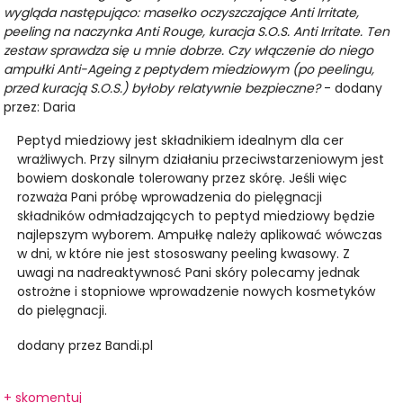
wygląda następująco: masełko oczyszczające Anti Irritate,
peeling na naczynka Anti Rouge, kuracja S.O.S. Anti Irritate. Ten
zestaw sprawdza się u mnie dobrze. Czy włączenie do niego
ampułki Anti-Ageing z peptydem miedziowym (po peelingu,
przed kuracją S.O.S.) byłoby relatywnie bezpieczne?
- dodany
przez: Daria
Peptyd miedziowy jest składnikiem idealnym dla cer
wrażliwych. Przy silnym działaniu przeciwstarzeniowym jest
bowiem doskonale tolerowany przez skórę. Jeśli więc
rozważa Pani próbę wprowadzenia do pielęgnacji
składników odmładzających to peptyd miedziowy będzie
najlepszym wyborem. Ampułkę należy aplikować wówczas
w dni, w które nie jest stososwany peeling kwasowy. Z
uwagi na nadreaktywnosć Pani skóry polecamy jednak
ostrożne i stopniowe wprowadzenie nowych kosmetyków
do pielęgnacji.
dodany przez Bandi.pl
+ skomentuj