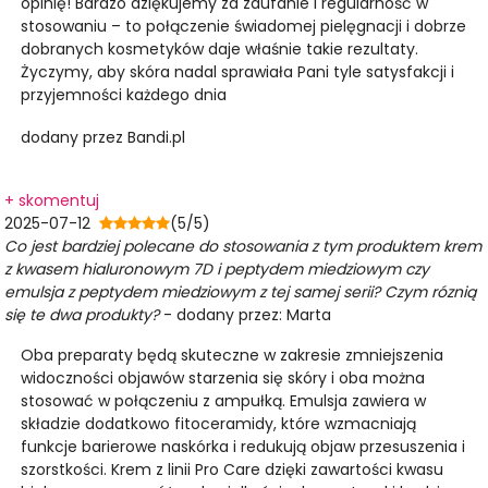
opinię! Bardzo dziękujemy za zaufanie i regularność w
stosowaniu – to połączenie świadomej pielęgnacji i dobrze
dobranych kosmetyków daje właśnie takie rezultaty.
Życzymy, aby skóra nadal sprawiała Pani tyle satysfakcji i
przyjemności każdego dnia
dodany przez Bandi.pl
+ skomentuj
2025-07-12
(5/5)
Co jest bardziej polecane do stosowania z tym produktem krem
z kwasem hialuronowym 7D i peptydem miedziowym czy
emulsja z peptydem miedziowym z tej samej serii? Czym róznią
się te dwa produkty?
- dodany przez: Marta
Oba preparaty będą skuteczne w zakresie zmniejszenia
widoczności objawów starzenia się skóry i oba można
stosować w połączeniu z ampułką. Emulsja zawiera w
składzie dodatkowo fitoceramidy, które wzmacniają
funkcje barierowe naskórka i redukują objaw przesuszenia i
szorstkości. Krem z linii Pro Care dzięki zawartości kwasu