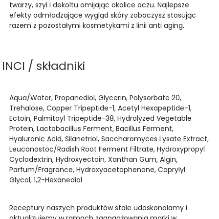
twarzy, szyi i dekoltu omijając okolice oczu. Najlepsze
efekty odmładzające wygląd skóry zobaczysz stosując
razem z pozostałymi kosmetykami z linii anti aging.
INCI / składniki
Aqua/Water, Propanediol, Glycerin, Polysorbate 20,
Trehalose, Copper Tripeptide-1, Acetyl Hexapeptide-1,
Ectoin, Palmitoyl Tripeptide-38, Hydrolyzed Vegetable
Protein, Lactobacillus Ferment, Bacillus Ferment,
Hyaluronic Acid, Silanetriol, Saccharomyces Lysate Extract,
Leuconostoc/Radish Root Ferment Filtrate, Hydroxypropyl
Cyclodextrin, Hydroxyectoin, Xanthan Gum, Algin,
Parfum/Fragrance, Hydroxyacetophenone, Caprylyl
Glycol, 1,2-Hexanediol
Receptury naszych produktów stale udoskonalamy i
aktualizujemy w ramach zaangażowania marki w