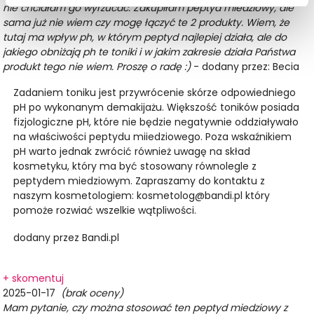
nie chciałam go wyrzucać. Zakupiłam peptyd miedziowy, ale
sama już nie wiem czy mogę łączyć te 2 produkty. Wiem, że
tutaj ma wpływ ph, w którym peptyd najlepiej działa, ale do
jakiego obniżają ph te toniki i w jakim zakresie działa Państwa
produkt tego nie wiem. Proszę o radę :)
- dodany przez: Becia
Zadaniem toniku jest przywrócenie skórze odpowiedniego
pH po wykonanym demakijażu. Większość toników posiada
fizjologiczne pH, które nie będzie negatywnie oddziaływało
na właściwości peptydu miiedziowego. Poza wskaźnikiem
pH warto jednak zwrócić również uwagę na skład
kosmetyku, który ma być stosowany równolegle z
peptydem miedziowym. Zapraszamy do kontaktu z
naszym kosmetologiem:
kosmetolog@bandi.pl
który
pomoże rozwiać wszelkie wątpliwości.
dodany przez Bandi.pl
+ skomentuj
2025-01-17
(brak oceny)
Mam pytanie, czy można stosować ten peptyd miedziowy z