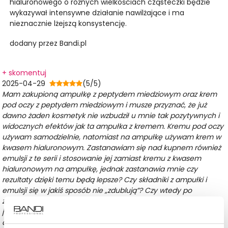
hialuronowego o różnych wielkościach cząsteczki będzie
wykazywał intensywne działanie nawilżające i ma
nieznacznie lżejszą konsystencję.
dodany przez Bandi.pl
+ skomentuj
2025-04-29
(5/5)
Mam zakupioną ampułkę z peptydem miedziowym oraz krem
pod oczy z peptydem miedziowym i musze przyznać, że już
dawno żaden kosmetyk nie wzbudził u mnie tak pozytywnych i
widocznych efektów jak ta ampułka z kremem. Kremu pod oczy
używam samodzielnie, natomiast na ampułkę używam krem w
kwasem hialuronowym. Zastanawiam się nad kupnem również
emulsji z te serii i stosowanie jej zamiast kremu z kwasem
hialuronowym na ampułkę, jednak zastanawia mnie czy
rezultaty dzięki temu będą lepsze? Czy składniki z ampułki i
emulsji się w jakiś sposób nie „zdublują”? Czy wtedy po
zastosowaniu ampułki i emulsji nie należałoby „wspomóc” się
jeszcze kremem z kwasem hialuronowym na nie? Z góry
dziękuję za odpowiedź.
- dodany przez: Agata