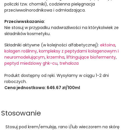
policzki tzw. chomiki), codzienna pielęgnacja
przeciwwolnorodnikowa i odmładzająca.
Przeciwwskazania:
Nie stosuj w przypadku nadwrażliwości na którykolwiek ze
składników kosmetyku.
Składniki aktywne (w kolejności alfabetycznej):
ektoina
,
kolagen roślinny
,
kompleksy z peptydami kolagenowym i
neuromodelującym
,
krzemha
,
liftingujące biofermenty
,
peptyd miedziowy ghk-cu
,
trehaloza
Produkt dostępny od ręki. Wysyłamy w ciągu 1-2 dni
roboczych.
Cena jednostkowa: 646.67 zł/100ml
Stosowanie
Stosuj pod krem/emulsję, rano i/lub wieczorem na skórę