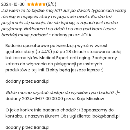
2024-10-30
(5/5)
Już wiem że to będzie mój HIT! Już po dwóch tygodniach widzę
różnicę w napięciu skóry i w poprawie owalu. Bardzo też
przyjemnie się stosuje, bo nie lepi się, a zapach jest bardzo
przyjemny. Nakładam i na dzień i na noc pod krem i coraz
bardziej mi się podoba!
- dodany przez: JOLA
Badania aparaturowe potwierdzają wyraźny wzrost
gęstości skóry (o 44%) już po 28 dniach stosowania całej
linii kosmetyków Medical Expert anti aging. Zachęcamy
zatem do włączenia do pielęgnacji pozostałych
produktów z tej linii. Efekty będą jeszcze lepsze :)
dodany przez Bandi.pl
Gdzie można uzyskać dostęp do wyników tych badań? :)
-
dodany 2024-11-07 00:00:00 przez: Kaja Mirosław
O jakie konkretnie badania chodzi? :) Zapeaszamy do
kontaktu z naszym Biurem Obsługi Klienta:
bok@bandi.pl
dodany przez Bandi.pl