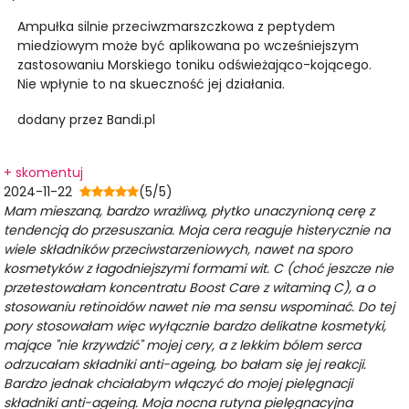
Ampułka silnie przeciwzmarszczkowa z peptydem
miedziowym może być aplikowana po wcześniejszym
zastosowaniu Morskiego toniku odświeżająco-kojącego.
Nie wpłynie to na skueczność jej działania.
dodany przez Bandi.pl
+ skomentuj
2024-11-22
(5/5)
Mam mieszaną, bardzo wrażliwą, płytko unaczynioną cerę z
tendencją do przesuszania. Moja cera reaguje histerycznie na
wiele składników przeciwstarzeniowych, nawet na sporo
kosmetyków z łagodniejszymi formami wit. C (choć jeszcze nie
przetestowałam koncentratu Boost Care z witaminą C), a o
stosowaniu retinoidów nawet nie ma sensu wspominać. Do tej
pory stosowałam więc wyłącznie bardzo delikatne kosmetyki,
mające "nie krzywdzić" mojej cery, a z lekkim bólem serca
odrzucałam składniki anti-ageing, bo bałam się jej reakcji.
Bardzo jednak chciałabym włączyć do mojej pielęgnacji
składniki anti-ageing. Moja nocna rutyna pielęgnacyjna