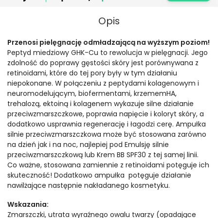
Opis
Przenosi pielęgnację odmładzającą na wyższym poziom!
Peptyd miedziowy GHK-Cu to rewolucja w pielęgnacji. Jego
zdolność do poprawy gęstości skóry jest porównywana z
retinoidami, które do tej pory były w tym działaniu
niepokonane. W połączeniu z peptydami kolagenowym i
neuromodelującym, biofermentami, krzememHA,
trehalozą, ektoiną i kolagenem wykazuje silne działanie
przeciwzmarszczkowe, poprawia napięcie i koloryt skóry, a
dodatkowo usprawnia regenerację i łagodzi cerę. Ampułka
silnie przeciwzmarszczkowa może być stosowana zarówno
na dzień jak i na noc, najlepiej pod Emulsję silnie
przeciwzmarszczkową lub Krem BB SPF30 z tej samej linii.
Co ważne, stosowana zamiennie z retinoidami potęguje ich
skuteczność! Dodatkowo ampułka potęguje działanie
nawilżające następnie nakładanego kosmetyku.
Wskazania:
Zmarszczki, utrata wyraźnego owalu twarzy (opadające