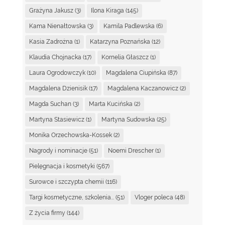
Grażyna Jakusz
(3)
Ilona Kiraga
(145)
Kama Nienałtowska
(3)
Kamila Padlewska
(6)
Kasia Zadrożna
(1)
Katarzyna Poznańska
(12)
Klaudia Chojnacka
(17)
Kornelia Głaszcz
(1)
Laura Ogrodowczyk
(10)
Magdalena Ciupińska
(87)
Magdalena Dzienisik
(17)
Magdalena Kaczanowicz
(2)
Magda Suchan
(3)
Marta Kucińska
(2)
Martyna Stasiewicz
(1)
Martyna Sudowska
(25)
Monika Orzechowska-Kossek
(2)
Nagrody i nominacje
(51)
Noemi Drescher
(1)
Pielęgnacja i kosmetyki
(567)
Surowce i szczypta chemii
(116)
Targi kosmetyczne, szkolenia...
(51)
Vloger poleca
(48)
Z życia firmy
(144)