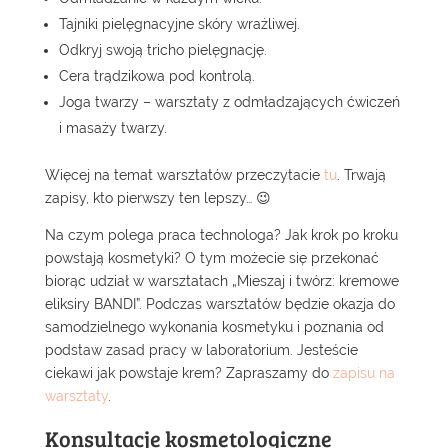
Tajniki pielęgnacyjne skóry wrażliwej.
Odkryj swoją tricho pielęgnację.
Cera trądzikowa pod kontrolą.
Joga twarzy – warsztaty z odmładzających ćwiczeń
i masaży twarzy.
Więcej na temat warsztatów przeczytacie
tu
. Trwają
zapisy, kto pierwszy ten lepszy… 😉
Na czym polega praca technologa? Jak krok po kroku
powstają kosmetyki? O tym możecie się przekonać
biorąc udział w warsztatach „Mieszaj i twórz: kremowe
eliksiry BANDI”. Podczas warsztatów będzie okazja do
samodzielnego wykonania kosmetyku i poznania od
podstaw zasad pracy w laboratorium. Jesteście
ciekawi jak powstaje krem? Zapraszamy do
zapisu na
warsztaty
.
Konsultacje kosmetologiczne