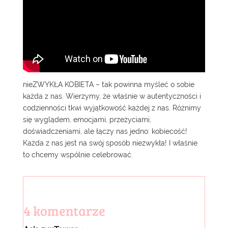
nieZWYKŁA KOBIETA – tak powinna myśleć o sobie
każda z nas. Wierzymy, że właśnie w autentyczności i
codzienności tkwi wyjątkowość każdej z nas. Różnimy
się wyglądem, emocjami, przeżyciami,
doświadczeniami, ale łączy nas jedno: kobiecość!
Każda z nas jest na swój sposób niezwykła! I właśnie
to chcemy wspólnie celebrować.
4 komentarze