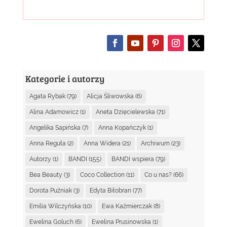
Kategorie i autorzy
Agata Rybak
(79)
Alicja Śliwowska
(6)
Alina Adamowicz
(1)
Aneta Dzięcielewska
(71)
Angelika Sapińska
(7)
Anna Kopańczyk
(1)
Anna Reguła
(2)
Anna Widera
(21)
Archiwum
(23)
Autorzy
(1)
BANDI
(155)
BANDI wspiera
(79)
Bea Beauty
(3)
Coco Collection
(11)
Co u nas?
(66)
Dorota Puźniak
(3)
Edyta Biłobran
(77)
Emilia Wilczyńska
(10)
Ewa Kaźmierczak
(8)
Ewelina Goluch
(6)
Ewelina Prusinowska
(1)