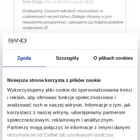
Ilona Kiraga
dnia 14.08.2024 o godz. 08:28
Dziękujemy. Czasami odnaleźć niezwykłość w
codzienności nie jest łatwo. Dlatego chcemy o tym
nieustannie przypominać i planujemy już kolejne podobne
wydarzenia 🙂
ODPOWIEDZ
Zgoda
Szczegóły
O plikach cookies
Wyślij komentarz
Twój adres e-mail nie zostanie opublikowany.
Niniejsza strona korzysta z plików cookie
Wymagane pola są oznaczone
*
Wykorzystujemy pliki cookie do spersonalizowania treści
i reklam, aby oferować funkcje społecznościowe i
analizować ruch w naszej witrynie. Informacje o tym, jak
korzystasz z naszej witryny, udostępniamy partnerom
społecznościowym, reklamowym i analitycznym.
Partnerzy mogą połączyć te informacje z innymi danymi
otrzymanymi od Ciebie lub uzyskanymi podczas