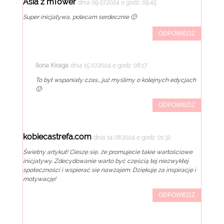
Asia z mTower
dnia 09.07.2024 o godz. 09:45
Super inicjatywa, polecam serdecznie 🙂
ODPOWIEDZ
Ilona Kiraga
dnia 15.07.2024 o godz. 08:17
To był wspaniały czas… już myślimy o kolejnych edycjach
🙂
ODPOWIEDZ
kobiecastrefa.com
dnia 14.08.2024 o godz. 01:32
Świetny artykuł! Cieszę się, że promujecie takie wartościowe
inicjatywy. Zdecydowanie warto być częścią tej niezwykłej
społeczności i wspierać się nawzajem. Dziękuję za inspirację i
motywację!
ODPOWIEDZ