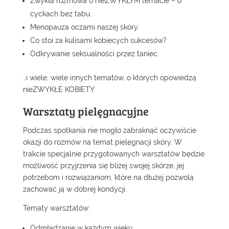
Zwykła rozmowa o nieZWYKŁYM temacie – o
cyckach bez tabu.
Menopauza oczami naszej skóry.
Co stoi za kulisami kobiecych sukcesów?
Odkrywanie seksualności przez taniec.
…i wiele, wiele innych tematów, o których opowiedzą
nieZWYKŁE KOBIETY.
Warsztaty pielęgnacyjne
Podczas spotkania nie mogło zabraknąć oczywiście
okazji do rozmów na temat pielęgnacji skóry. W
trakcie specjalnie przygotowanych warsztatów będzie
możliwość przyjrzenia się bliżej swojej skórze, jej
potrzebom i rozwiązaniom, które na dłużej pozwolą
zachować ją w dobrej kondycji.
Tematy warsztatów:
Odmładzanie w każdym wieku.