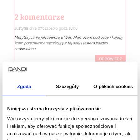
2 komentarze
Justyna
dnia 07.01.2020 o godz. 18:06
Merytorycznie jak zawsze u Was. Mam krem pod oczy i kojący
krem przeciwzmarszczkowy z tej serii i jestem bardzo
zadowolona.
ODPOWIEDZ
Ilona Kiraga
dnia 08.01.2020 o godz. 09:14
Zgoda
Szczegóły
O plikach cookies
Dziękujemy 🙂
ODPOWIEDZ
Niniejsza strona korzysta z plików cookie
Wykorzystujemy pliki cookie do spersonalizowania treści
Wyślij komentarz
i reklam, aby oferować funkcje społecznościowe i
analizować ruch w naszej witrynie. Informacje o tym, jak
Twój adres e-mail nie zostanie opublikowany.