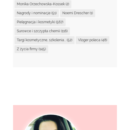
Monika Orzechowska-Kossek
(2)
Nagrody i nominacje
(51)
Noemi Drescher
(1)
Pielęgnacja i kosmetyki
(567)
Surowce i szczypta chemii
(116)
Targi kosmetyczne, szkolenia...
(52)
Vloger poleca
(48)
Z życia firmy
(145)