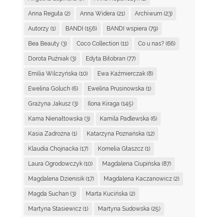
Anna Reguła
(2)
Anna Widera
(21)
Archiwum
(23)
Autorzy
(1)
BANDI
(156)
BANDI wspiera
(79)
Bea Beauty
(3)
Coco Collection
(11)
Co u nas?
(66)
Dorota Puźniak
(3)
Edyta Biłobran
(77)
Emilia Wilczyńska
(10)
Ewa Kaźmierczak
(8)
Ewelina Goluch
(6)
Ewelina Prusinowska
(1)
Grażyna Jakusz
(3)
Ilona Kiraga
(145)
Kama Nienałtowska
(3)
Kamila Padlewska
(6)
Kasia Zadrożna
(1)
Katarzyna Poznańska
(12)
Klaudia Chojnacka
(17)
Kornelia Głaszcz
(1)
Laura Ogrodowczyk
(10)
Magdalena Ciupińska
(87)
Magdalena Dzienisik
(17)
Magdalena Kaczanowicz
(2)
Magda Suchan
(3)
Marta Kucińska
(2)
Martyna Stasiewicz
(1)
Martyna Sudowska
(25)