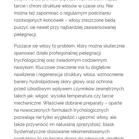
tarcie i chroni strukturę włosów w czasie snu. Nie
można też zapominać o regularnym podcinaniu
rozdwojonych końcówek – włosy zniszczone będą
puszyć się nawet przy najbardziej zaawansowanej
pielęgnacji.
Puszące się włosy to problem, który można skutecznie
opanować dzięki profesjonalnej pielęgnacji
trychologicznej oraz świadomym codziennym
nawykom. Kluczowe znaczenie ma tu dogłębne
nawilżenie i regeneracja struktury włosa, wzmocnienie
bariery hydrolipidowej skóry głowy oraz ochrona
przed szkodliwym wpływem czynników zewnętrznych,
takich jak: wilgoć, wysoka temperatura czy tarcie
mechaniczne. Właściwie dobrane preparaty – oparte
na nowoczesnych formułach trychologicznych
pozwalają nie tylko wygładzić i ujarzmić włosy, ale
także przywrócić im naturalną sprężystość, blask.
Systematyczne stosowanie rekomendowanych
produktów, to skuteczna droga do zdrowych, gładkich