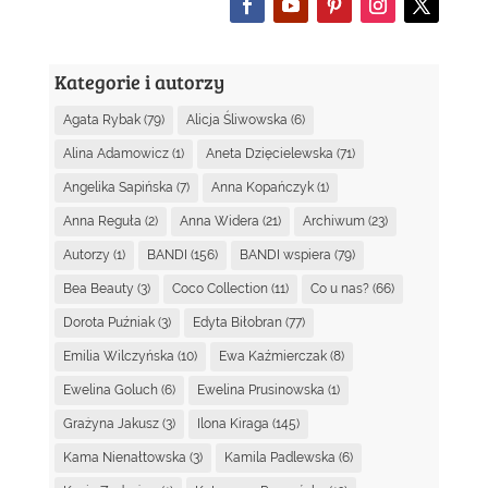
Kategorie i autorzy
Agata Rybak
(79)
Alicja Śliwowska
(6)
Alina Adamowicz
(1)
Aneta Dzięcielewska
(71)
Angelika Sapińska
(7)
Anna Kopańczyk
(1)
Anna Reguła
(2)
Anna Widera
(21)
Archiwum
(23)
Autorzy
(1)
BANDI
(156)
BANDI wspiera
(79)
Bea Beauty
(3)
Coco Collection
(11)
Co u nas?
(66)
Dorota Puźniak
(3)
Edyta Biłobran
(77)
Emilia Wilczyńska
(10)
Ewa Kaźmierczak
(8)
Ewelina Goluch
(6)
Ewelina Prusinowska
(1)
Grażyna Jakusz
(3)
Ilona Kiraga
(145)
Kama Nienałtowska
(3)
Kamila Padlewska
(6)