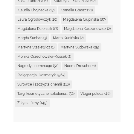
Kasia Zadrożna
(1)
Katarzyna Poznańska
(12)
Klaudia Chojnacka
(17)
Kornelia Głaszcz
(1)
Laura Ogrodowczyk
(10)
Magdalena Ciupińska
(87)
Magdalena Dzienisik
(17)
Magdalena Kaczanowicz
(2)
Magda Suchan
(3)
Marta Kucińska
(2)
Martyna Stasiewicz
(1)
Martyna Sudowska
(25)
Monika Orzechowska-Kossek
(2)
Nagrody i nominacje
(51)
Noemi Drescher
(1)
Pielęgnacja i kosmetyki
(567)
Surowce i szczypta chemii
(116)
Targi kosmetyczne, szkolenia...
(52)
Vloger poleca
(48)
Z życia firmy
(145)