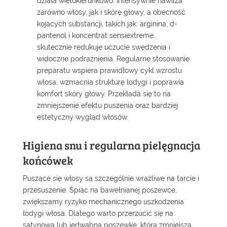
działa wielokierunkowo. Intensywnie nawilża
zarówno włosy, jak i skórę głowy, a obecność
kojących substancji, takich jak: arginina, d-
pantenol i koncentrat sensiextreme,
skutecznie redukuje uczucie swędzenia i
widoczne podrażnienia. Regularne stosowanie
preparatu wspiera prawidłowy cykl wzrostu
włosa, wzmacnia strukturę łodygi i poprawia
komfort skóry głowy. Przekłada się to na
zmniejszenie efektu puszenia oraz bardziej
estetyczny wygląd włosów.
Higiena snu i regularna pielęgnacja
końcówek
Puszące się włosy są szczególnie wrażliwe na tarcie i
przesuszenie. Śpiąc na bawełnianej poszewce,
zwiększamy ryzyko mechanicznego uszkodzenia
łodygi włosa. Dlatego warto przerzucić się na
satynową lub jedwabną poszewkę, która zmniejsza