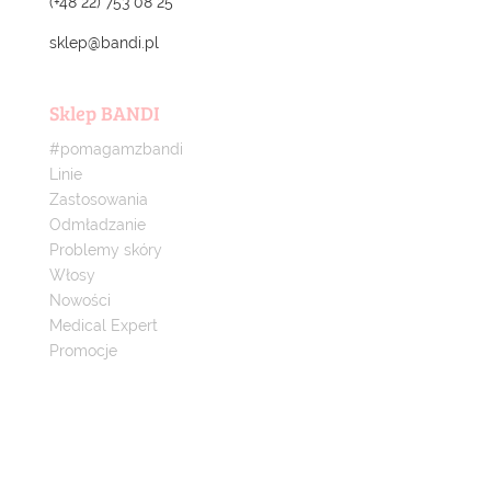
(+48 22) 753 08 25
sklep@bandi.pl
Sklep BANDI
#pomagamzbandi
Linie
Zastosowania
Odmładzanie
Problemy skóry
Włosy
Nowości
Medical Expert
Promocje