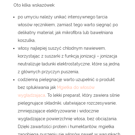
Oto kilka wskazówek:
po umyciu należy unikać intensywnego tarcia
włosów ręcznikiem, zamiast tego warto sięgnąć po
delikatny materiał, jak mikrofibra lub bawełniana
koszulka,
włosy najlepiej suszyć chłodnym nawiewem,
korzystając z suszarki z funkcją jonizacji – jonizacja
neutralizuje ładunki elektrostatyczne, które są jedną
z głównych przyczyn puszenia,
codzienną pielęgnację warto uzupełnić o produkt
bez spłukiwania jak
Mgiełka do włosów
wygłądzająca
. To lekki preparat, który zawiera silnie
pielęgnujące składniki, ułatwiające rozczesywanie,
zmniejszające elektryzowanie i widocznie
wygładzające powierzchnię włosa, bez obciążania.
Dzięki zawartości protein i humektantów, mgiełka
zapobiega puszeniu się włosów nawet w warunkach