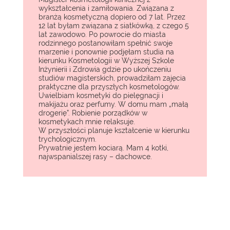
wykształcenia i zamiłowania. Związana z
branżą kosmetyczną dopiero od 7 lat. Przez
12 lat byłam związana z siatkówką, z czego 5
lat zawodowo. Po powrocie do miasta
rodzinnego postanowiłam spełnić swoje
marzenie i ponownie podjęłam studia na
kierunku Kosmetologii w Wyższej Szkole
Inżynierii i Zdrowia gdzie po ukończeniu
studiów magisterskich, prowadziłam zajęcia
praktyczne dla przyszłych kosmetologów.
Uwielbiam kosmetyki do pielęgnacji i
makijażu oraz perfumy. W domu mam „małą
drogerię”. Robienie porządków w
kosmetykach mnie relaksuje.
W przyszłości planuje kształcenie w kierunku
trychologicznym.
Prywatnie jestem kociarą. Mam 4 kotki,
najwspanialszej rasy – dachowce.