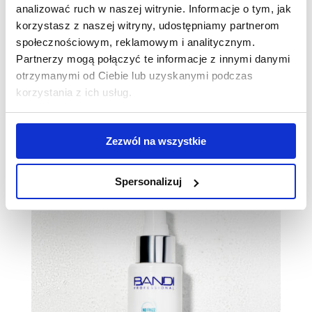
analizować ruch w naszej witrynie. Informacje o tym, jak
Ujarzmij niesforne włosy i dodaj im
korzystasz z naszej witryny, udostępniamy partnerom
społecznościowym, reklamowym i analitycznym.
blasku
Partnerzy mogą połączyć te informacje z innymi danymi
otrzymanymi od Ciebie lub uzyskanymi podczas
korzystania z ich usług.
ZOBACZ
Zezwól na wszystkie
Spersonalizuj