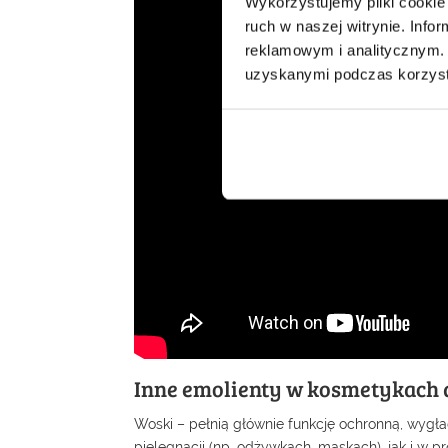
Wykorzystujemy pliki cookie 
ruch w naszej witrynie. Inf
reklamowym i analitycznym. 
uzyskanymi podczas korzysta
Inne emolienty w kosmetykach
Woski – pełnią głównie funkcję ochronną, wygład
pielęgnacji (np. odżywkach, maskach), jak i w 