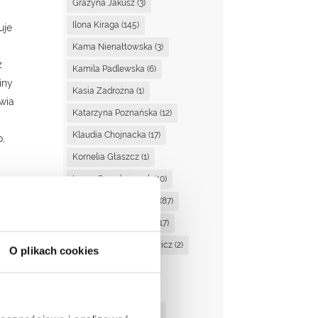
Grażyna Jakusz
(3)
Ilona Kiraga
(145)
uje
Kama Nienałtowska
(3)
z
Kamila Padlewska
(6)
iny
Kasia Zadrożna
(1)
ywia
Katarzyna Poznańska
(12)
Klaudia Chojnacka
(17)
o,
Kornelia Głaszcz
(1)
Laura Ogrodowczyk
(10)
Magdalena Ciupińska
(87)
Magdalena Dzienisik
(17)
Magdalena Kaczanowicz
(2)
O plikach cookies
Magda Suchan
(3)
Marta Kucińska
(2)
Martyna Stasiewicz
(1)