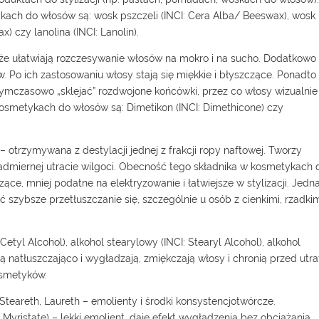
ch do włosów są: wosk pszczeli (INCI: Cera Alba/ Beeswax), wosk
x) czy lanolina (INCI: Lanolin).
akże ułatwiają rozczesywanie włosów na mokro i na sucho. Dodatkowo
w. Po ich zastosowaniu włosy stają się miękkie i błyszczące. Ponadto
tymczasowo „sklejać” rozdwojone końcówki, przez co włosy wizualnie
kosmetykach do włosów są: Dimetikon (INCI: Dimethicone) czy
– otrzymywana z destylacji jednej z frakcji ropy naftowej. Tworzy
admiernej utracie wilgoci. Obecność tego składnika w kosmetykach 
zące, mniej podatne na elektryzowanie i łatwiejsze w stylizacji. Jedn
zybsze przetłuszczanie się, szczególnie u osób z cienkimi, rzadki
Cetyl Alcohol), alkohol stearylowy (INCI: Stearyl Alcohol), alkohol
ją natłuszczająco i wygładzają, zmiękczają włosy i chronią przed utra
osmetyków.
Steareth, Laureth – emolienty i środki konsystencjotwórcze.
l Myristate) – lekki emolient, daje efekt wygładzenia bez obciążania.