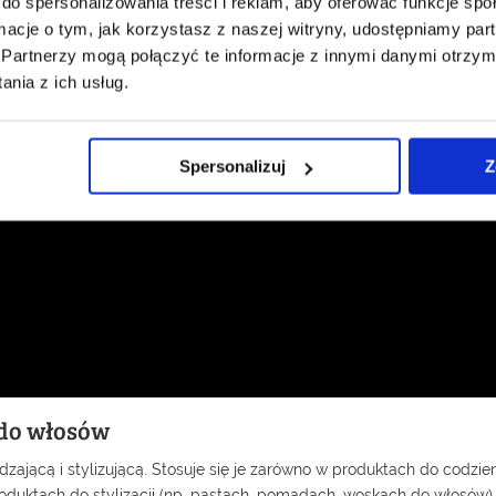
do spersonalizowania treści i reklam, aby oferować funkcje sp
ormacje o tym, jak korzystasz z naszej witryny, udostępniamy p
Partnerzy mogą połączyć te informacje z innymi danymi otrzym
nia z ich usług.
Spersonalizuj
Z
 do włosów
zającą i stylizującą. Stosuje się je zarówno w produktach do codzie
produktach do stylizacji (np. pastach, pomadach, woskach do włosów)