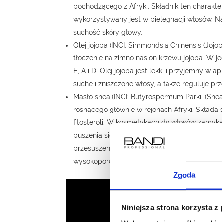
pochodzącego z Afryki. Składnik ten charakt
wykorzystywany jest w pielęgnacji włosów. Na
suchość skóry głowy.
Olej jojoba (INCI: Simmondsia Chinensis (Joj
tłoczenie na zimno nasion krzewu jojoba. W j
E, A i D. Olej jojoba jest lekki i przyjemny w
suche i zniszczone włosy, a także reguluje pr
Masło shea (INCI: Butyrospermum Parkii (She
rosnącego głównie w rejonach Afryki. Składa 
fitosteroli. W kosmetykach do włosów zamyka s
puszenia się. Wygładza włosy, pomaga je doci
przesuszeniem, dlatego też jest szczególnie 
wysokoporowatych.
Zgoda
Niniejsza strona korzysta z