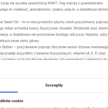
eryzuje się wysoką zawartością NNKT. Olej marula z powodzeniem
daje im miękkość, jedwabistość i piękny połysk, a dodatkowo elimin
oba) Seed Oil) – to w rzeczywistości płynny wosk pozyskiwany poprze
ego skład wchodzą kwasy tłuszczowe, skwalen, fitosterole oraz witam
 aplikacji, a dodatkowo nie pozostawia tłustego odczucia. Nawilża, odż
zetłuszczanie skóry głowy.
a) Butter) – pozyskiwane poprzez tłoczenie nasion drzewa masłoweg
się przede wszystkim z kwasów tłuszczowych, witamin (A, E, F) oraz
zczeliny w ich strukturze, likwidując ich porowatość i skłonność do
ążyć i nadaje blask. Masło shea regeneruje włosy i chroni przed
polecane do pielęgnacji włosów suchych, zniszczonych oraz
Szczegóły
 plików cookie