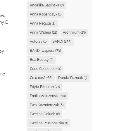
Angelika Sapińska
(7)
Anna Kopańczyk
(1)
iwo
ny E
Anna Reguła
(2)
Anna Widera
(21)
Archiwum
(23)
Autorzy
(1)
BANDI
(155)
BANDI wspiera
(79)
lpy
Bea Beauty
(3)
Coco Collection
(11)
lne
Co u nas?
(66)
Dorota Puźniak
(3)
ę
Edyta Biłobran
(77)
Emilia Wilczyńska
(10)
Ewa Kaźmierczak
(8)
Ewelina Goluch
(6)
Ewelina Prusinowska
(1)