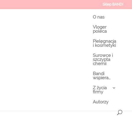
Sklep BANDI
O nas
Vloger
poleca
Pielęgnacja
i kosmetyki
Surowce i
szczypta
chemii
Bandi
wspiera…
Z życia
firmy
Autorzy