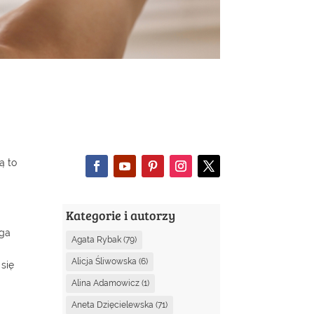
ą to
Kategorie i autorzy
ega
Agata Rybak
(79)
Alicja Śliwowska
(6)
się
Alina Adamowicz
(1)
Aneta Dzięcielewska
(71)