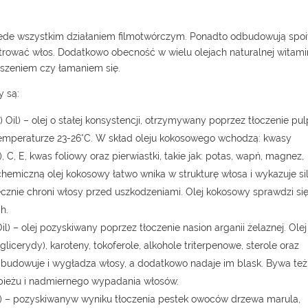
przede wszystkim działaniem filmotwórczym. Ponadto odbudowują spo
etrować włos. Dodatkowo obecność w wielu olejach naturalnej witami
uszeniem czy łamaniem się.
y są:
 Oil) – olej o stałej konsystencji, otrzymywany poprzez tłoczenie pu
emperaturze 23-26°C. W skład oleju kokosowego wchodzą: kwasy
, C, E, kwas foliowy oraz pierwiastki, takie jak: potas, wapń, magnez,
chemiczną olej kokosowy łatwo wnika w strukturę włosa i wykazuje si
cznie chroni włosy przed uszkodzeniami. Olej kokosowy sprawdzi si
h.
l) – olej pozyskiwany poprzez tłoczenie nasion arganii żelaznej. Olej
licerydy), karoteny, tokoferole, alkohole triterpenowe, sterole oraz
, odbudowuje i wygładza włosy, a dodatkowo nadaje im blask. Bywa też
pieżu i nadmiernego wypadania włosów.
il) – pozyskiwanyw wyniku tłoczenia pestek owoców drzewa marula,