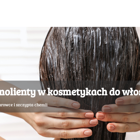
emolienty w kosmetykach do wł
urowce i szczypta chemii