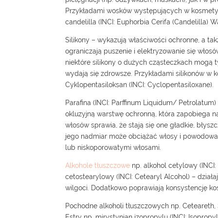
Przykładami wosków występujących w kosmetyka
candelilla (INCI: Euphorbia Cerifa (Candelilla) Wa
Silikony – wykazują właściwości ochronne, a t
ograniczają puszenie i elektryzowanie się włosó
niektóre silikony o dużych cząsteczkach mogą 
wydają się zdrowsze. Przykładami silikonów w 
Cyklopentasiloksan (INCI: Cyclopentasiloxane).
Parafina (INCI: Parffinum Liquidum/ Petrolatum) 
okluzyjną warstwę ochronną, która zapobiega n
włosów sprawia, że stają się one gładkie, błyszc
jego nadmiar może obciążać włosy i powodować s
lub niskoporowatymi włosami.
Alkohole tłuszczowe
np. alkohol cetylowy (INCI: 
cetostearylowy (INCI: Cetearyl Alcohol) – działa
wilgoci. Dodatkowo poprawiają konsystencję k
Pochodne alkoholi tłuszczowych np. Ceteareth, 
Estry np. mirystynian izopropylu (INCI: Isopropy