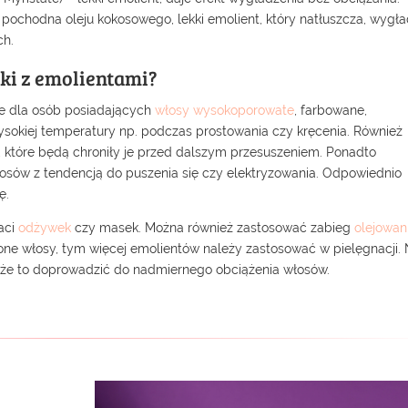
– pochodna oleju kokosowego, lekki emolient, który natłuszcza, wygła
ch.
ki z emolientami?
ne dla osób posiadających
włosy wysokoporowate
, farbowane,
ysokiej temperatury np. podczas prostowania czy kręcenia. Również
, które będą chroniły je przed dalszym przesuszeniem. Ponadto
osów z tendencją do puszenia się czy elektryzowania. Odpowiednio
ę.
aci
odżywek
czy masek. Można również zastosować zabieg
olejowan
zone włosy, tym więcej emolientów należy zastosować w pielęgnacji. 
może to doprowadzić do nadmiernego obciążenia włosów.