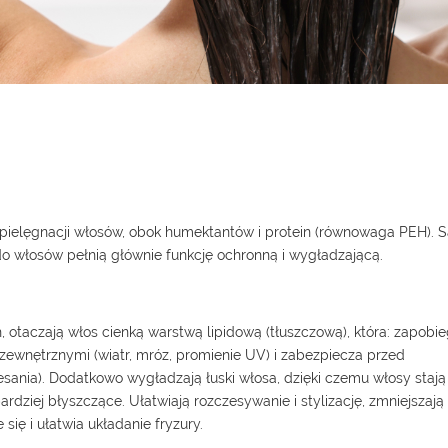
 pielęgnacji włosów, obok humektantów i protein (równowaga PEH). S
do włosów pełnią głównie funkcję ochronną i wygładzającą.
otaczają włos cienką warstwą lipidową (tłuszczową), która: zapobi
ewnętrznymi (wiatr, mróz, promienie UV) i zabezpiecza przed
ania). Dodatkowo wygładzają łuski włosa, dzięki czemu włosy stają 
rdziej błyszczące. Ułatwiają rozczesywanie i stylizację, zmniejszają
się i ułatwia układanie fryzury.