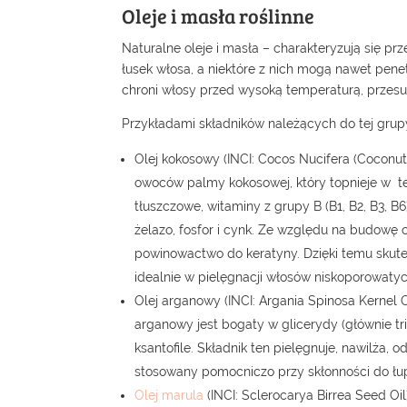
Oleje i masła roślinne
Naturalne oleje i masła – charakteryzują się 
łusek włosa, a niektóre z nich mogą nawet pen
chroni włosy przed wysoką temperaturą, przes
Przykładami składników należących do tej grup
Olej kokosowy (INCI: Cocos Nucifera (Coconut)
owoców palmy kokosowej, który topnieje w t
tłuszczowe, witaminy z grupy B (B1, B2, B3, B6)
żelazo, fosfor i cynk. Ze względu na budowę 
powinowactwo do keratyny. Dzięki temu skute
idealnie w pielęgnacji włosów niskoporowatyc
Olej arganowy (INCI: Argania Spinosa Kernel Oi
arganowy jest bogaty w glicerydy (głównie trig
ksantofile. Składnik ten pielęgnuje, nawilża
stosowany pomocniczo przy skłonności do łu
Olej marula
(INCI: Sclerocarya Birrea Seed O