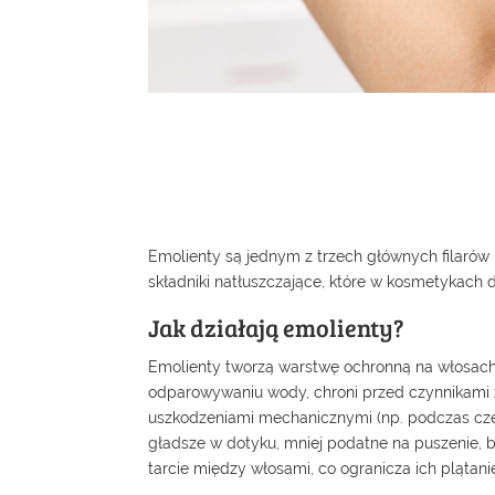
Emolienty są jednym z trzech głównych filarów
składniki natłuszczające, które w kosmetykach 
Jak działają emolienty?
Emolienty tworzą warstwę ochronną na włosach, 
odparowywaniu wody, chroni przed czynnikami z
uszkodzeniami mechanicznymi (np. podczas czes
gładsze w dotyku, mniej podatne na puszenie, ba
tarcie między włosami, co ogranicza ich plątanie 