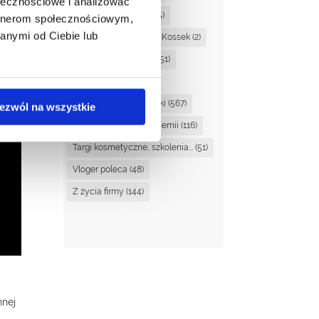
ołecznościowe i analizować
Martyna Sudowska
(25)
artnerom społecznościowym,
anymi od Ciebie lub
Monika Orzechowska-Kossek
(2)
Nagrody i nominacje
(51)
Noemi Drescher
(1)
Pielęgnacja i kosmetyki
(567)
ezwól na wszystkie
Surowce i szczypta chemii
(116)
Targi kosmetyczne, szkolenia...
(51)
Vloger poleca
(48)
Z życia firmy
(144)
nnej
.