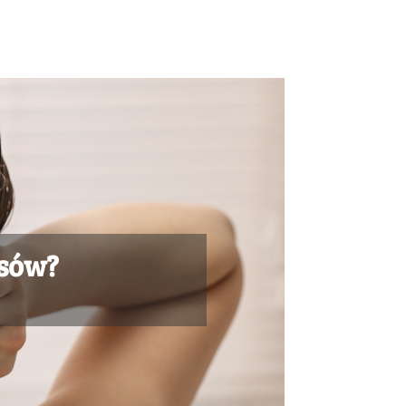
osów?