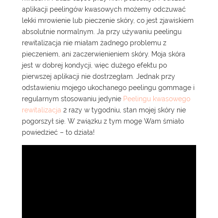
aplikacji peelingów kwasowych możemy odczuwać
lekki mrowienie lub pieczenie skóry, co jest zjawiskiem
absolutnie normalnym. Ja przy używaniu peelingu
rewitalizacja nie miałam żadnego problemu z
pieczeniem, ani zaczerwienieniem skóry. Moja skóra
jest w dobrej kondycji, więc dużego efektu po
pierwszej aplikacji nie dostrzegłam. Jednak przy
odstawieniu mojego ukochanego peelingu gommage i
regularnym stosowaniu jedynie
Peelingu kwasowego
rewitalizacja
2 razy w tygodniu, stan mojej skóry nie
pogorszył się. W związku z tym mogę Wam śmiało
powiedzieć – to działa!