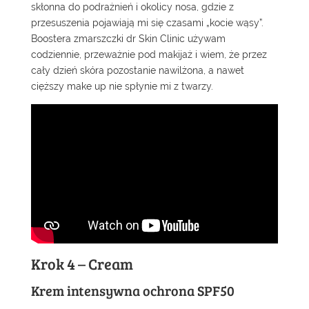
skłonna do podrażnień i okolicy nosa, gdzie z
przesuszenia pojawiają mi się czasami „kocie wąsy”.
Boostera zmarszczki dr Skin Clinic używam
codziennie, przeważnie pod makijaż i wiem, że przez
cały dzień skóra pozostanie nawilżona, a nawet
cięższy make up nie spłynie mi z twarzy.
Krok 4 – Cream
Krem intensywna ochrona SPF50