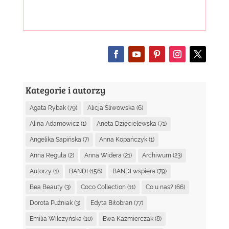
Kategorie i autorzy
Agata Rybak
(79)
Alicja Śliwowska
(6)
Alina Adamowicz
(1)
Aneta Dzięcielewska
(71)
Angelika Sapińska
(7)
Anna Kopańczyk
(1)
Anna Reguła
(2)
Anna Widera
(21)
Archiwum
(23)
Autorzy
(1)
BANDI
(156)
BANDI wspiera
(79)
Bea Beauty
(3)
Coco Collection
(11)
Co u nas?
(66)
Dorota Puźniak
(3)
Edyta Biłobran
(77)
Emilia Wilczyńska
(10)
Ewa Kaźmierczak
(8)