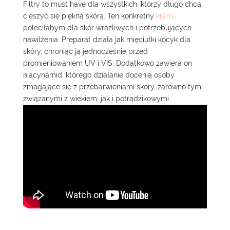
Filtry to must have dla wszystkich, którzy długo chcą
cieszyć się piękną skórą. Ten konkretny
krem
poleciłabym dla skór wrażliwych i potrzebujących
nawilżenia. Preparat działa jak mięciutki kocyk dla
skóry, chroniąc ją jednocześnie przed
promieniowaniem UV i VIS. Dodatkowo zawiera on
niacynamid, którego działanie docenią osoby
zmagające się z przebarwieniami skóry, zarówno tymi
związanymi z wiekiem, jak i potrądzikowymi.