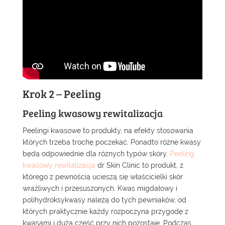
Krok 2 – Peeling
Peeling kwasowy rewitalizacja
Peelingi kwasowe to produkty, na efekty stosowania
których trzeba trochę poczekać. Ponadto różne kwasy
będą odpowiednie dla różnych typów skóry.
Peeling
kwasowy rewitalizacja
dr Skin Clinic to produkt, z
którego z pewnością ucieszą się właścicielki skór
wrażliwych i przesuszonych. Kwas migdałowy i
polihydroksykwasy należą do tych pewniaków, od
których praktycznie każdy rozpoczyna przygodę z
kwasami i duża część przy nich pozostaje. Podczas