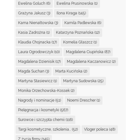
Ewelina Goluch
(6)
Ewelina Prusinowska
(1)
Grażyna Jakusz
(3)
Ilona Kiraga
(145)
Kama Nienałtowska
(3)
Kamila Padlewska
(6)
Kasia Zadrożna
(1)
Katarzyna Poznańska
(12)
Klaudia Chojnacka
(17)
Kornelia Głaszcz
(1)
Laura Ogrodowczyk
(10)
Magdalena Ciupińska
(87)
Magdalena Dzienisik
(17)
Magdalena Kaczanowicz
(2)
Magda Suchan
(3)
Marta Kucińska
(2)
Martyna Stasiewicz
(1)
Martyna Sudowska
(25)
Monika Orzechowska-Kossek
(2)
Nagrody i nominacje
(51)
Noemi Drescher
(1)
Pielęgnacja i kosmetyki
(567)
Surowce i szczypta chemii
(116)
Targi kosmetyczne, szkolenia...
(52)
Vloger poleca
(48)
Z życia firmy
(145)