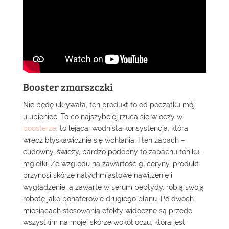
Booster zmarszczki
Nie będę ukrywała, ten produkt to od początku mój
ulubieniec. To co najszybciej rzuca się w oczy w
boosterze
, to lejąca, wodnista konsystencja, która
wręcz błyskawicznie się wchłania. I ten zapach –
cudowny, świeży, bardzo podobny to zapachu toniku-
mgiełki. Ze względu na zawartość gliceryny, produkt
przynosi skórze natychmiastowe nawilżenie i
wygładzenie, a zawarte w serum peptydy, robią swoją
robotę jako bohaterowie drugiego planu. Po dwóch
miesiącach stosowania efekty widoczne są przede
wszystkim na mojej skórze wokół oczu, która jest