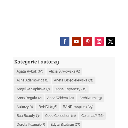
Kategorie i autorzy
Agata Rybak
(79)
Alicja Śliwowska
(6)
Alina Adamowicz
(1)
Aneta Dzięcielewska
(71)
Angelika Sapińska
(7)
Anna Kopańczyk
(1)
Anna Reguła
(2)
Anna Widera
(21)
Archiwum
(23)
Autorzy
(1)
BANDI
(156)
BANDI wspiera
(79)
Bea Beauty
(3)
Coco Collection
(11)
Co u nas?
(66)
Dorota Puźniak
(3)
Edyta Biłobran
(77)