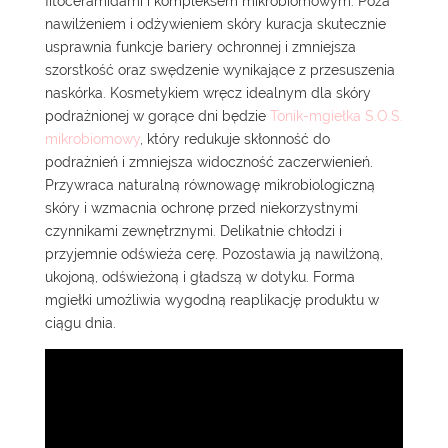
fitoceramidami i kompleksem mikrobiomowym. Poza
nawilżeniem i odżywieniem skóry kuracja skutecznie
usprawnia funkcje bariery ochronnej i zmniejsza
szorstkość oraz swędzenie wynikające z przesuszenia
naskórka. Kosmetykiem wręcz idealnym dla skóry
podrażnionej w gorące dni będzie
Tonik-mgiełka S.O.S.
mikrobiomowy
, który redukuje skłonność do
podrażnień i zmniejsza widoczność zaczerwienień.
Przywraca naturalną równowagę mikrobiologiczną
skóry i wzmacnia ochronę przed niekorzystnymi
czynnikami zewnętrznymi. Delikatnie chłodzi i
przyjemnie odświeża cerę. Pozostawia ją nawilżoną,
ukojoną, odświeżoną i gładszą w dotyku. Forma
mgiełki umożliwia wygodną reaplikację produktu w
ciągu dnia.