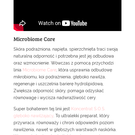
Microbiome Care
Skóra podrażniona, napięta, spierzchnięta traci swoją
naturalną odporność i potrzebna jest jej odbudowa
oraz wzmocnienie. Wówczas z pomocą przychodzi
linia
Microbiome Care
, która usprawnia odbudowę
mikrobiomu, koi podrażnienia, głęboko nawilża,
regeneruje i uszczelnia barierę hydrolipidową,
Zwiększa odporność skóry, pomaga odzyskać
równowagę i wycisza nadwrażliwość cery.
Super bohaterem tej linii jest
Koncentrat S.O.S.
głęboko nawilżający
. To ultralekki preparat, który
przywraca, równoważy i chroni odpowiedni poziom
nawilżenia, nawet w głębszych warstwach naskórka.