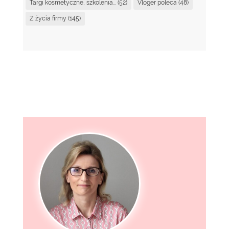
Targi kosmetyczne, szkolenia...
(52)
Vloger poleca
(48)
Z życia firmy
(145)