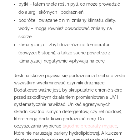
pyłki – latem wiele roślin pyli, co może prowadzić
do alergii skórnych i podrażnień,
podróże i związane z nimi zmiany klimatu, diety,
wody – mogą również powodować zmiany na
skórze,
klimatyzacja – zbyt duże różnice temperatur
(powyżej 6 stopni), a także suche powietrze z
klimatyzacji negatywnie wpływają na cerę.
Jeśli na skórze pojawią się podrażnienia trzeba przede
wszystkim wyeliminować czynniki drażniące.
Dodatkowo ważne jest, by skrupulatnie chronić skórę
przed szkodliwym działaniem promieniowania UV i
systematycznie nawilżać. Unikać agresywnych
składników (np. silnych detergentów, czy retinoidów),
które mogą dodatkowo podrażniać cerę. Do
oczyszczania wybierać
łagodne preparaty myjące
,
które nie naruszają bariery hydrolipidowej. A kluczem