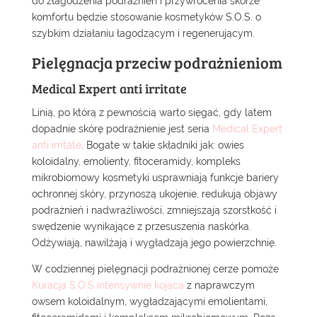
do złagodzenia podrażnień i przywrócenia skórze
komfortu będzie stosowanie kosmetyków S.O.S. o
szybkim działaniu łagodzącym i regenerującym.
Pielęgnacja przeciw podrażnieniom
Medical Expert anti irritate
Linią, po którą z pewnością warto sięgać, gdy latem
dopadnie skórę podrażnienie jest seria
Medical Expert
anti irritate
. Bogate w takie składniki jak: owies
koloidalny, emolienty, fitoceramidy, kompleks
mikrobiomowy kosmetyki usprawniają funkcje bariery
ochronnej skóry, przynoszą ukojenie, redukują objawy
podrażnień i nadwrażliwości, zmniejszają szorstkość i
swędzenie wynikające z przesuszenia naskórka.
Odżywiają, nawilżają i wygładzają jego powierzchnię.
W codziennej pielęgnacji podrażnionej cerze pomoże
Kuracja S.O.S intensywnie kojąca
z naprawczym
owsem koloidalnym, wygładzającymi emolientami,