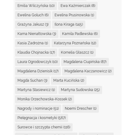
Emilia Wilczyńska
(10)
Ewa Kaźmierczak
(8)
Ewelina Goluch
(6)
Ewelina Prusinowska
(1)
Grażyna Jakusz
(3)
Ilona Kiraga
(145)
Kama Nienałtowska
(3)
Kamila Padlewska
(6)
Kasia Zadrożna
(1)
Katarzyna Poznańska
(12)
Klaudia Chojnacka
(17)
Kornelia Głaszcz
(1)
Laura Ogrodowczyk
(10)
Magdalena Ciupińska
(87)
Magdalena Dzienisik
(17)
Magdalena Kaczanowicz
(2)
Magda Suchan
(3)
Marta Kucińska
(2)
Martyna Stasiewicz
(1)
Martyna Sudowska
(25)
Monika Orzechowska-Kossek
(2)
Nagrody i nominacje
(51)
Noemi Drescher
(1)
Pielęgnacja i kosmetyki
(567)
Surowce i szczypta chemii
(116)