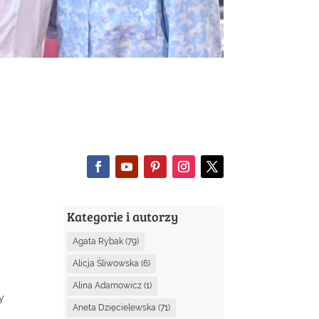
,
Kategorie i autorzy
Agata Rybak
(79)
Alicja Śliwowska
(6)
Alina Adamowicz
(1)
y
Aneta Dzięcielewska
(71)