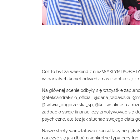
Cóż to był za weekend z nieZWYKŁYMI KOBIETAMI
wspaniałych kobiet odwiedzi nas i spotka się z
Na głównej scenie odbyły się wszystkie zapla
@aleksandrakisio_official, @daria_widawska, @
@sylwia_pogorzelska_sp, @kulisysukcesu a roz
zadbać o swoje finanse, czy zmotywować się do
psychiczne, ale tez jak słuchać swojego ciała g
Nasze strefy warsztatowe i konsultacyjne pęka
nauczyć się jak dbać o konkretne typy cery l