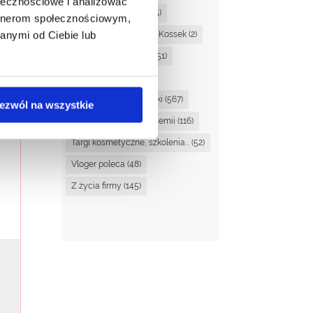
ołecznościowe i analizować
Martyna Sudowska
(25)
artnerom społecznościowym,
anymi od Ciebie lub
Monika Orzechowska-Kossek
(2)
Nagrody i nominacje
(51)
Noemi Drescher
(1)
Pielęgnacja i kosmetyki
(567)
ezwól na wszystkie
Surowce i szczypta chemii
(116)
Targi kosmetyczne, szkolenia...
(52)
Vloger poleca
(48)
Z życia firmy
(145)