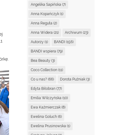
Angelika Sapińska
(7)
Anna Kopańczyk
(1)
Anna Reguła
(2)
Anna Widera
(21)
Archiwum
(23)
ej
11
Autorzy
(1)
BANDI
(156)
BANDI wspiera
(79)
órkę.
Bea Beauty
(3)
Coco Collection
(11)
Co u nas?
(66)
Dorota Puźniak
(3)
Edyta Biłobran
(77)
Emilia Wilczyńska
(10)
Ewa Kaźmierczak
(8)
Ewelina Goluch
(6)
Ewelina Prusinowska
(1)