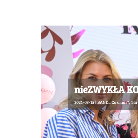
nieZWYKŁA KOB
2024-03-15
|
BANDI
,
Co u nas?
,
Tar