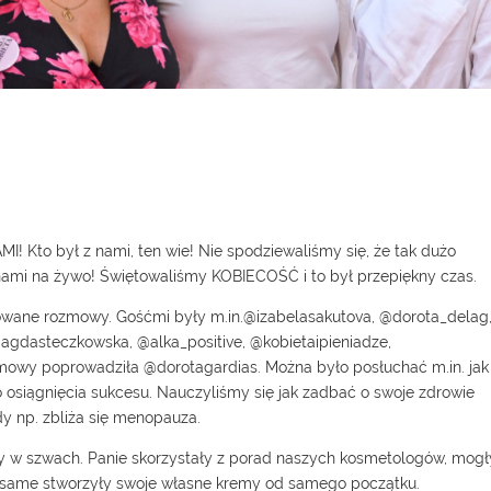
! Kto był z nami, ten wie! Nie spodziewaliśmy się, że tak dużo
 nami na żywo! Świętowaliśmy KOBIECOŚĆ i to był przepiękny czas.
nowane rozmowy. Gośćmi były m.in.@izabelasakutova, @dorota_delag
magdasteczkowska, @alka_positive, @kobietaipieniadze,
mowy poprowadziła @dorotagardias. Można było posłuchać m.in. jak
 osiągnięcia sukcesu. Nauczyliśmy się jak zadbać o swoje zdrowie
dy np. zbliża się menopauza.
ły w szwach. Panie skorzystały z porad naszych kosmetologów, mogł
ub same stworzyły swoje własne kremy od samego początku.