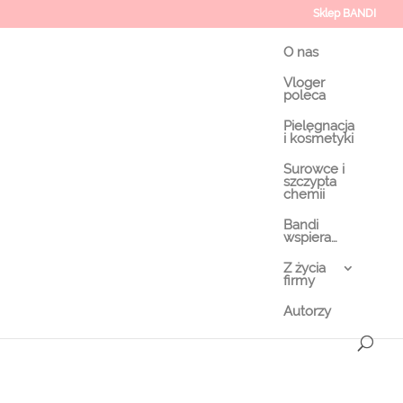
Sklep BANDI
O nas
Vloger
poleca
Pielęgnacja
i kosmetyki
Surowce i
szczypta
chemii
Bandi
wspiera…
Z życia
firmy
Autorzy