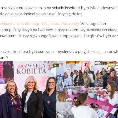
licznym zainteresowaniem, a na ścianie inspiracji było tyle cudownych
ając je niejednokrotnie wzruszaliśmy się do łez.
ebiscytu na Rzetelnego Influencera Roku 2023
. W kategoriach
 mogliśmy liczyć na twórców, którzy docenili wyróżnienie ich ciężki
atorom, którzy się zaangażowali i zagłosowali, bo głosów było aż 
vencie, atmosfera była cudowna i myślimy, że przyjdzie czas na powt
nami?