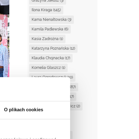
Grażyna Jakusz
(3)
Ilona Kiraga
(145)
Kama Nienałtowska
(3)
Kamila Padlewska
(6)
Kasia Zadrożna
(1)
Katarzyna Poznańska
(12)
Klaudia Chojnacka
(17)
Kornelia Głaszcz
(1)
Laura Ogrodowczyk
(10)
Magdalena Ciupińska
(87)
Magdalena Dzienisik
(17)
Magdalena Kaczanowicz
(2)
O plikach cookies
Magda Suchan
(3)
Marta Kucińska
(2)
Martyna Stasiewicz
(1)