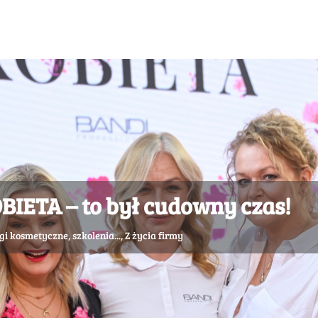
IETA – to był cudowny czas!
gi kosmetyczne, szkolenia...
,
Z życia firmy