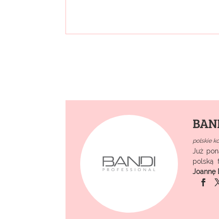
BAND
polskie k
Już pon
polską 
Joannę 