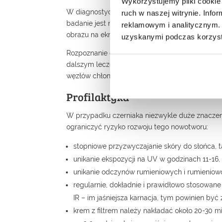
Wykorzystujemy pliki cookie 
W diagnostyce stosuje się dermatoskop, z wbud
ruch w naszej witrynie. Inf
badanie jest nieinwazyjne. Inną metodą jest wi
reklamowym i analitycznym. 
obrazu na ekranie monitora.
uzyskanymi podczas korzysta
Rozpoznanie czerniaka ustalamy po chirurgiczn
dalszym leczeniu decyduje lekarz, może to być
węzłów chłonnych, immunoterapia.
Profilaktyka
W przypadku czerniaka niezwykle duże znaczeni
ograniczyć ryzyko rozwoju tego nowotworu:
stopniowe przyzwyczajanie skóry do słońca, t
unikanie ekspozycji na UV w godzinach 11-16,
unikanie odczynów rumieniowych i rumieniowo
regularnie, dokładnie i prawidłowo stosowan
IR – im jaśniejsza karnacja, tym powinien b
krem z filtrem należy nakładać około 20-30 m