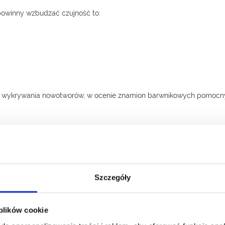
powinny wzbudzać czujność to:
o wykrywania nowotworów, w ocenie znamion barwnikowych pomocn
B)
ierówne zabarwienie, odbarwienie (ang.
color
C)
Szczegóły
enie się wypukłości, pojawienie się guzków, powiększenie (ang.
evolut
 plików cookie
ka