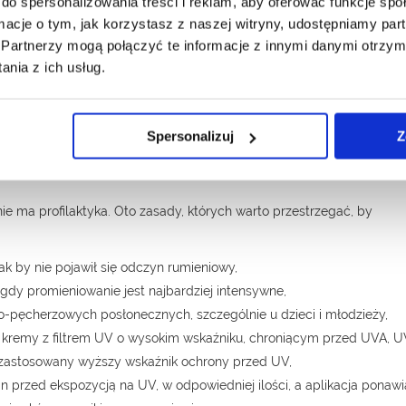
do spersonalizowania treści i reklam, aby oferować funkcje sp
owanym oświetleniem – obraz jest dziesięciokrotnie powiększony,
ormacje o tym, jak korzystasz z naszej witryny, udostępniamy p
deodermatoskopia polegająca na przyłożeniu kamery do skóry i oglą
Partnerzy mogą połączyć te informacje z innymi danymi otrzym
nia z ich usług.
ym usunięciu podejrzanej zmiany i badaniu histopatologicznym. O
 usunięcie zmiany pierwotnej z poszerzonym marginesem, wycięcie
Spersonalizuj
Z
e ma profilaktyka. Oto zasady, których warto przestrzegać, by
ak by nie pojawił się odczyn rumieniowy,
 gdy promieniowanie jest najbardziej intensywne,
-pęcherzowych posłonecznych, szczególnie u dzieci i młodzieży,
e kremy z filtrem UV o wysokim wskaźniku, chroniącym przed UVA, U
yć zastosowany wyższy wskaźnik ochrony przed UV,
in przed ekspozycją na UV, w odpowiedniej ilości, a aplikacja ponaw