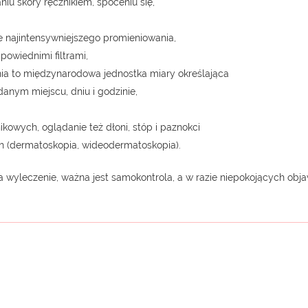
niu skóry ręcznikiem, spoceniu się,
e najintensywniejszego promieniowania,
owiednimi filtrami,
ia to międzynarodowa jednostka miary określająca
nym miejscu, dniu i godzinie,
kowych, oglądanie też dłoni, stóp i paznokci
h (dermatoskopia, wideodermatoskopia).
 wyleczenie, ważna jest samokontrola, a w razie niepokojących ob