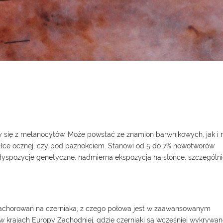
 się z melanocytów. Może powstać ze znamion barwnikowych, jak i 
gałce ocznej, czy pod paznokciem. Stanowi od 5 do 7% nowotworów
edyspozycje genetyczne, nadmierna ekspozycja na słońce, szczególn
zachorowań na czerniaka, z czego połowa jest w zaawansowanym
 w krajach Europy Zachodniej, gdzie czerniaki są wcześniej wykrywan