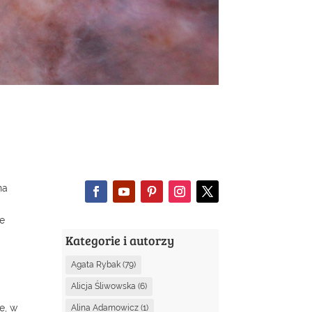
na
ie
Kategorie i autorzy
Agata Rybak
(79)
Alicja Śliwowska
(6)
e, w
Alina Adamowicz
(1)