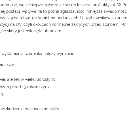
omość, wcześniejsze zgłaszanie się do lekarza, profilaktyka). W P
nej postaci, wpływa na to późna zgłaszalność, mniejsza świadomoś
wyczaj na tułowiu, u kobiet na podudziach. U użytkowników solariu
kspozycji na UV, czyli okolicach normalnie zakrytych przed słońcem. W
ęść skóry jest osłonięta ubraniem.
 wystąpienia czerniaka należy wymienić:
kie oczy,
ie, ale też w wieku dorosłym),
wym przed 15 rokiem życia,
h,
 uszkodzenie posłoneczne skóry.