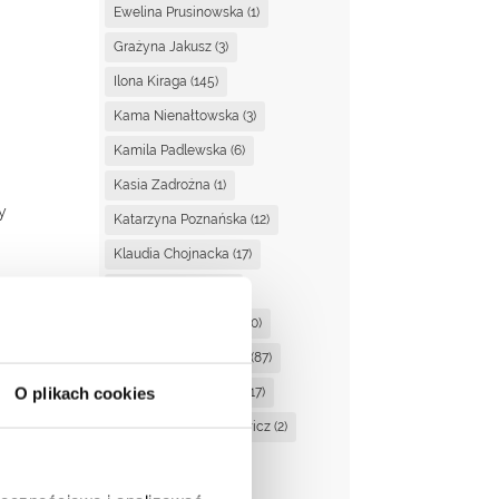
Ewelina Prusinowska
(1)
Grażyna Jakusz
(3)
Ilona Kiraga
(145)
Kama Nienałtowska
(3)
Kamila Padlewska
(6)
Kasia Zadrożna
(1)
y
Katarzyna Poznańska
(12)
Klaudia Chojnacka
(17)
Kornelia Głaszcz
(1)
Laura Ogrodowczyk
(10)
Magdalena Ciupińska
(87)
O plikach cookies
Magdalena Dzienisik
(17)
ion,
Magdalena Kaczanowicz
(2)
Magda Suchan
(3)
Marta Kucińska
(2)