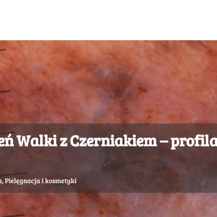
eń Walki z Czerniakiem – profi
a
,
Pielęgnacja i kosmetyki