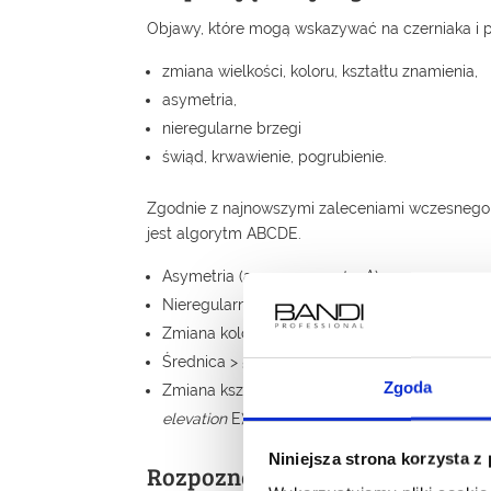
Objawy, które mogą wskazywać na czerniaka i 
zmiana wielkości, koloru, kształtu znamienia,
asymetria,
nieregularne brzegi
świąd, krwawienie, pogrubienie.
Zgodnie z najnowszymi zaleceniami wczesneg
jest algorytm ABCDE.
Asymetria (ang.
asymmetry
A)
Nieregularne/niewyraźne brzegi (ang.
border
Zmiana koloru – ciemnobrunatny, niebieski, n
Średnica > 5 mm (ang.
diameter
D)
Zgoda
Zmiana kształtu znamienia, uniesienie, pojawi
elevation
E)
Niniejsza strona korzysta z
Rozpoznanie i leczenie czernia