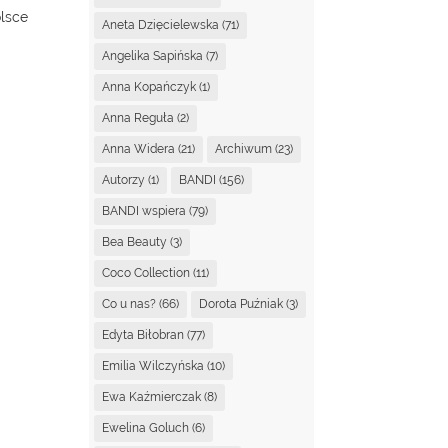
olsce
Aneta Dzięcielewska
(71)
ć
Angelika Sapińska
(7)
m
Anna Kopańczyk
(1)
Anna Reguła
(2)
Anna Widera
(21)
Archiwum
(23)
Autorzy
(1)
BANDI
(156)
BANDI wspiera
(79)
Bea Beauty
(3)
Coco Collection
(11)
Co u nas?
(66)
Dorota Puźniak
(3)
Edyta Biłobran
(77)
Emilia Wilczyńska
(10)
Ewa Kaźmierczak
(8)
Ewelina Goluch
(6)