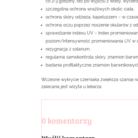
co 2-3 godziny, też po wyjściu z wody, wyciera
szczególna ochrona wrażliwych okolic ciała,
ochrona skóry odzieżą, kapeluszem – w czasi
ochrona oczu poprzez noszenie okularów z odp
sprawdzanie indexu UV – Index promieniowan
poziom/intensywność promieniowania UV w da
rezygnacja z solarium,
regularna samokontrola skóry, znamion barwni
badania profilaktyczne znamion barwnikowyc
Wczesne wykrycie czerniaka zwiększa szansę na
zalecana jest wizyta u lekarza.
0 komentarzy
Wyślij komentarz