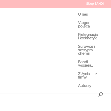
Sklep BANDI
O nas
Vloger
poleca
Pielęgnacja
i kosmetyki
Surowce i
szczypta
chemii
Bandi
wspiera…
Z życia
firmy
Autorzy