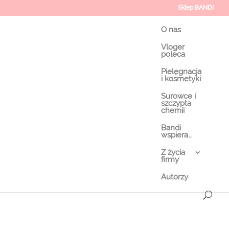
Sklep BANDI
O nas
Vloger
poleca
Pielęgnacja
i kosmetyki
Surowce i
szczypta
chemii
Bandi
wspiera…
Z życia
firmy
Autorzy