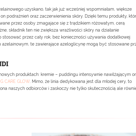
elainowego uzyskano, tak jak już wcześniej wspomniałam, większe
n podrażnień oraz zaczerwienienia skóry. Dzięki temu produkty, któ
owane przez osoby zmagające się z trądzikiem różowatym, cerą
e, składnik ten nie zwiększa wrażliwości skóry na działanie
 stosować przez cały rok, bez konieczności używania dodatkowej
 azelainowym, te zawierające azeloglicynę mogą być stosowane pr
NDI
nowych produktach: kremie – puddingu intensywnie nawilżającym o
G CARE GLOW
. Mimo, że linia dedykowana jest dla młodej cery, to
rona naszych odbiorców i zaskoczy nie tylko skutecznością ale równi