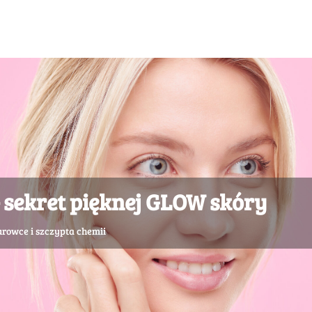
 sekret pięknej GLOW skóry
urowce i szczypta chemii