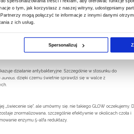
owania enzymu zwanego tyrozynazą. Ma on kluczowe znaczenie w pro
do spersonalizowania treści i reklam, aby oferować funkcje sp
ormacje o tym, jak korzystasz z naszej witryny, udostępniamy p
Partnerzy mogą połączyć te informacje z innymi danymi otrzym
i skóry
nia z ich usług.
ziom nawilżenia oraz elastyczności skóry już po trzech tygodniach
za te zdolności nawilżające obecności w cząsteczce aminokwasu –
żona i gładka cera odbija padające na nią promieniowanie w sposób
Spersonalizuj
Z
 jaśniejszej.
kazuje działanie antybakteryjne. Szczególnie w stosunku do
 aureus
, dzięki czemu świetnie sprawdzi się w walce z
ych.
j „świecenie się”, ale umówmy się, nie takiego GLOW oczekujemy. D
ostaje znormalizowana, szczególnie efektywnie w okolicach czoła i
amowanie enzymu 5-alfa reduktazy.