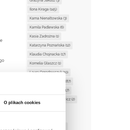
Grażyna Jakusz
(3)
Ilona Kiraga
(145)
Kama Nienałtowska
(3)
Kamila Padlewska
(6)
Kasia Zadrożna
(1)
ie
Katarzyna Poznańska
(12)
Klaudia Chojnacka
(17)
ego
Kornelia Głaszcz
(1)
Laura Ogrodowczyk
(10)
Magdalena Ciupińska
(87)
Magdalena Dzienisik
(17)
Magdalena Kaczanowicz
(2)
O plikach cookies
Magda Suchan
(3)
a
Marta Kucińska
(2)
Martyna Stasiewicz
(1)