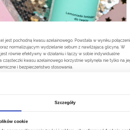
ate) jest pochodną kwasu azelainowego. Powstała w wyniku połączen
 oraz normalizującym wydzielanie sebum z nawilżającą glicyną. W
jest równie efektywny w działaniu i łączy w sobie indywidualne
a cząsteczki kwasu azelainowego korzystnie wpłynęła nie tylko na j
chemiczne i bezpieczeństwo stosowania.
rego możemy wyróżnić cztery kluczowe kierunki działania.
Szczegóły
ochłania światło co skutkuje zaburzonym blaskiem cery. Azeloglicyn
 rozjaśniania przebarwień posłonecznych oraz pozapalnych. Według
 plików cookie
 niż dobrze wszystkim znana arbutyna. Mechanizm jej działania