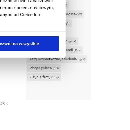
cesie
ołecznościowe i analizować
Martyna Sudowska
(25)
artnerom społecznościowym,
anymi od Ciebie lub
Monika Orzechowska-Kossek
(2)
Nagrody i nominacje
(51)
Noemi Drescher
(1)
Pielęgnacja i kosmetyki
(567)
ezwól na wszystkie
Surowce i szczypta chemii
(116)
Targi kosmetyczne, szkolenia...
(52)
Vloger poleca
(48)
Z życia firmy
(145)
zięki