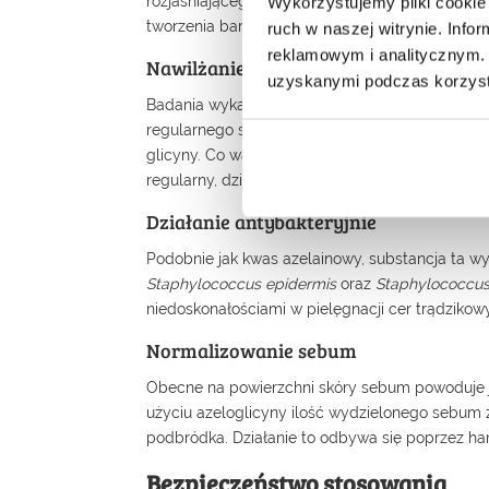
rozjaśniającego oparty jest na zdolności ham
Wykorzystujemy pliki cookie 
tworzenia barwnika – melaniny w naszej skórze.
ruch w naszej witrynie. Inf
reklamowym i analitycznym. 
Nawilżanie i zwiększanie elastycznośc
uzyskanymi podczas korzysta
Badania wykazały, że substancja ta zwiększa po
regularnego stosowania. Azeloglicyna zawdzięc
glicyny. Co warto zaznaczyć odpowiednio nawil
regularny, dzięki czemu daje wrażenie zdrowszej i
Działanie antybakteryjnie
Podobnie jak kwas azelainowy, substancja ta wy
Staphylococcus epidermis
oraz
Staphylococcus
niedoskonałościami w pielęgnacji cer trądzikow
Normalizowanie sebum
Obecne na powierzchni skóry sebum powoduje je
użyciu azeloglicyny ilość wydzielonego sebum z
podbródka. Działanie to odbywa się poprzez h
Bezpieczeństwo stosowania