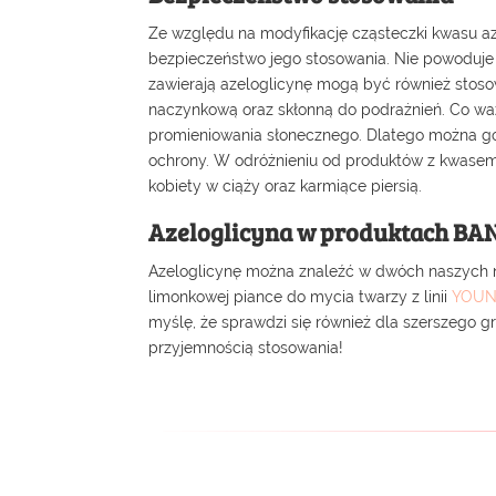
Ze względu na modyfikację cząsteczki kwasu az
bezpieczeństwo jego stosowania. Nie powoduje o
zawierają azeloglicynę mogą być również stos
naczynkową oraz skłonną do podrażnień. Co ważn
promieniowania słonecznego. Dlatego można go
ochrony. W odróżnieniu od produktów z kwasem
kobiety w ciąży oraz karmiące piersią.
Azeloglicyna w produktach BA
Azeloglicynę można znaleźć w dwóch naszych 
limonkowej piance do mycia twarzy z linii
YOUN
myślę, że sprawdzi się również dla szerszego g
przyjemnością stosowania!