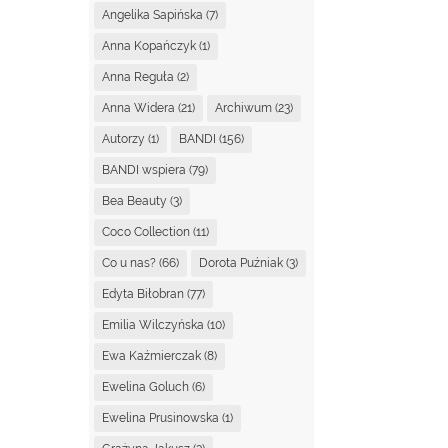
Angelika Sapińska
(7)
Anna Kopańczyk
(1)
Anna Reguła
(2)
Anna Widera
(21)
Archiwum
(23)
Autorzy
(1)
BANDI
(156)
BANDI wspiera
(79)
Bea Beauty
(3)
Coco Collection
(11)
Co u nas?
(66)
Dorota Puźniak
(3)
Edyta Biłobran
(77)
Emilia Wilczyńska
(10)
Ewa Kaźmierczak
(8)
Ewelina Goluch
(6)
Ewelina Prusinowska
(1)