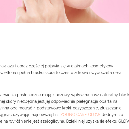
akijażu i coraz częściej pojawia się w claimach kosmetyków
świetlona i pełna blasku skóra to często zdrowa i wypoczęta cera.
zebarwienia posłoneczne mają kluczowy wpływ na nasz naturalny blas
ej skóry niezbędna jest jej odpowiednia pielęgnacja oparta na
inna obejmować 4 podstawowe kroki: oczyszczanie, złuszczanie,
iągnąć używając najnowszej linii
YOUNG CARE GLOW
. Jednym ze
ję na wyróżnienie jest azeloglicyna. Dzięki niej uzyskanie efektu GLO