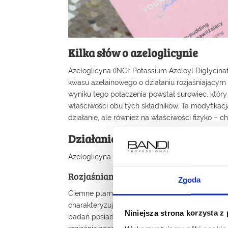
Kilka słów o azeloglicynie
Azeloglicyna (INCI: Potassium Azeloyl Diglycin
kwasu azelainowego o działaniu rozjaśniającym
wyniku tego połączenia powstał surowiec, który 
właściwości obu tych składników. Ta modyfikacj
działanie, ale również na właściwości fizyko – 
Działanie azeloglicyny
Azeloglicyna to multifunkcyjny surowiec, u któ
Rozjaśnianie przebarwień
Zgoda
Ciemne plamy i nierówny koloryt naszej skóry p
charakteryzuje się bardzo dobrą zdolnością do
Niniejsza strona korzysta z
badań posiada w tej kwestii lepsze właściwości