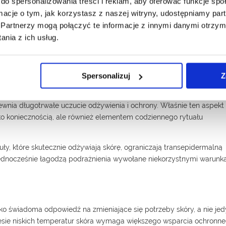
do spersonalizowania treści i reklam, aby oferować funkcje sp
podrażnień, a skóra szybciej odzyskuje komfort po
ormacje o tym, jak korzystasz z naszej witryny, udostępniamy p
ekspozycji na niekorzystne warunki atmosferyczne.
Partnerzy mogą połączyć te informacje z innymi danymi otrzym
nia z ich usług.
Spersonalizuj
Z
ne składniki aktywne, ale również przyjemność aplikacji i komfort
ewnia długotrwałe uczucie odżywienia i ochrony. Właśnie ten aspekt
ylko koniecznością, ale również elementem codziennego rytuału
y, które skutecznie odżywiają skórę, ograniczają transepidermalną
 jednocześnie łagodzą podrażnienia wywołane niekorzystnymi warunk
o świadoma odpowiedź na zmieniające się potrzeby skóry, a nie jed
esie niskich temperatur skóra wymaga większego wsparcia ochronne