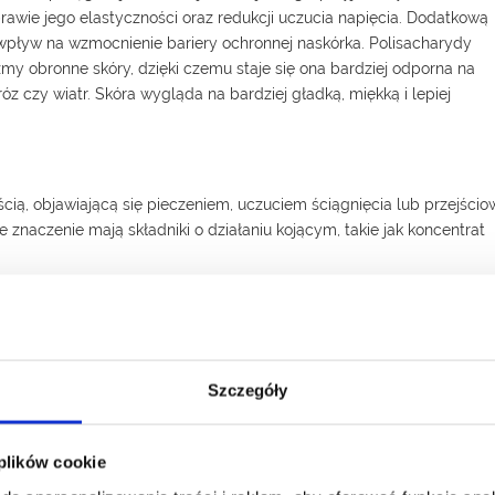
awie jego elastyczności oraz redukcji uczucia napięcia. Dodatkową
 wpływ na wzmocnienie bariery ochronnej naskórka. Polisacharydy
my obronne skóry, dzięki czemu staje się ona bardziej odporna na
óz czy wiatr. Skóra wygląda na bardziej gładką, miękką i lepiej
cią, objawiającą się pieczeniem, uczuciem ściągnięcia lub przejści
znaczenie mają składniki o działaniu kojącym, takie jak koncentrat
Szczegóły
Jest to kompleks składników, który ogranicza
nadreaktywność skóry oraz wspiera jej naturalne
 plików cookie
mechanizmy. Dzięki temu zmniejsza się skłonność do