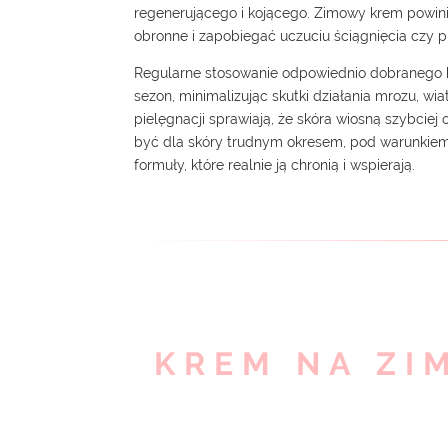
regenerującego i kojącego. Zimowy krem powin
obronne i zapobiegać uczuciu ściągnięcia czy p
Regularne stosowanie odpowiednio dobranego 
sezon, minimalizując skutki działania mrozu, wi
pielęgnacji sprawiają, że skóra wiosną szybcie
być dla skóry trudnym okresem, pod warunkiem
formuły, które realnie ją chronią i wspierają.
KREM NA ZI