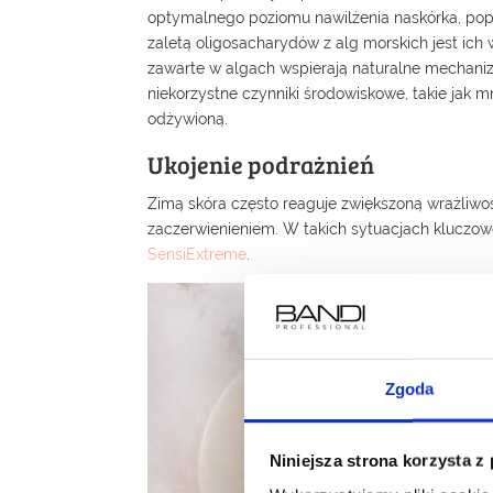
optymalnego poziomu nawilżenia naskórka, popr
zaletą oligosacharydów z alg morskich jest ich
zawarte w algach wspierają naturalne mechaniz
niekorzystne czynniki środowiskowe, takie jak mr
odżywioną.
Ukojenie podrażnień
Zimą skóra często reaguje zwiększoną wrażliwoś
zaczerwienieniem. W takich sytuacjach kluczowe 
SensiExtreme
.
Zgoda
Niniejsza strona korzysta z