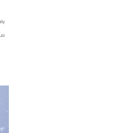
ały
usi