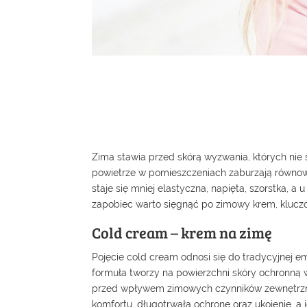
Zima stawia przed skórą wyzwania, których nie
powietrze w pomieszczeniach zaburzają równow
staje się mniej elastyczna, napięta, szorstka, 
zapobiec warto sięgnąć po zimowy krem, kluczo
Cold cream – krem na zimę
Pojęcie cold cream odnosi się do tradycyjnej emu
formuła tworzy na powierzchni skóry ochronną 
przed wpływem zimowych czynników zewnętrzny
komfortu, długotrwałą ochronę oraz ukojenie, a