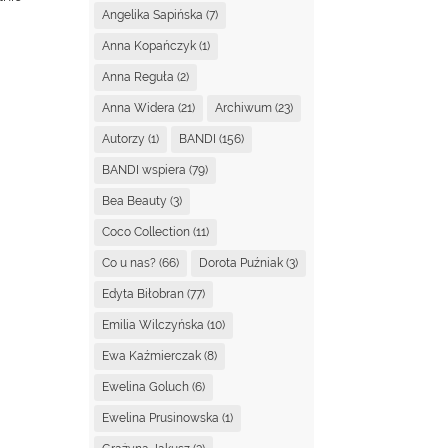
Angelika Sapińska
(7)
Anna Kopańczyk
(1)
Anna Reguła
(2)
Anna Widera
(21)
Archiwum
(23)
Autorzy
(1)
BANDI
(156)
BANDI wspiera
(79)
Bea Beauty
(3)
Coco Collection
(11)
Co u nas?
(66)
Dorota Puźniak
(3)
Edyta Biłobran
(77)
Emilia Wilczyńska
(10)
Ewa Kaźmierczak
(8)
Ewelina Goluch
(6)
Ewelina Prusinowska
(1)