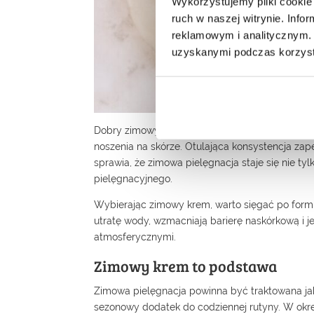
Wykorzystujemy pliki cookie 
ruch w naszej witrynie. Inf
reklamowym i analitycznym. 
uzyskanymi podczas korzysta
Dobry zimowy krem to nie tylko skutecznie dobra
noszenia na skórze. Otulająca konsystencja zap
sprawia, że zimowa pielęgnacja staje się nie t
pielęgnacyjnego.
Wybierając zimowy krem, warto sięgać po formuł
utratę wody, wzmacniają barierę naskórkową i
atmosferycznymi.
Zimowy krem to podstawa
Zimowa pielęgnacja powinna być traktowana jak
sezonowy dodatek do codziennej rutyny. W okr