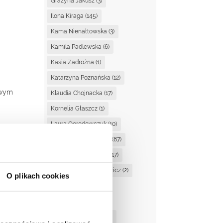
Grażyna Jakusz
(3)
Ilona Kiraga
(145)
Kama Nienałtowska
(3)
Kamila Padlewska
(6)
Kasia Zadrożna
(1)
Katarzyna Poznańska
(12)
owym
Klaudia Chojnacka
(17)
Kornelia Głaszcz
(1)
Laura Ogrodowczyk
(10)
Magdalena Ciupińska
(87)
Magdalena Dzienisik
(17)
Magdalena Kaczanowicz
(2)
O plikach cookies
Magda Suchan
(3)
Marta Kucińska
(2)
Martyna Stasiewicz
(1)