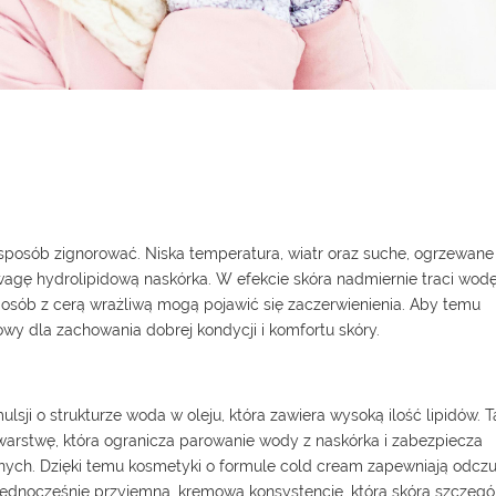
 sposób zignorować. Niska temperatura, wiatr oraz suche, ogrzewane
agę hydrolipidową naskórka. W efekcie skóra nadmiernie traci wodę
a u osób z cerą wrażliwą mogą pojawić się zaczerwienienia. Aby temu
wy dla zachowania dobrej kondycji i komfortu skóry.
lsji o strukturze woda w oleju, która zawiera wysoką ilość lipidów. 
warstwę, która ogranicza parowanie wody z naskórka i zabezpiecza
ch. Dzięki temu kosmetyki o formule cold cream zapewniają odczu
 jednocześnie przyjemną, kremową konsystencję, którą skóra szczegó