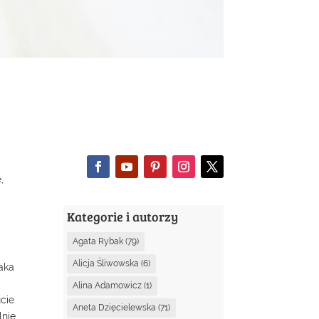
,
Kategorie i autorzy
Agata Rybak
(79)
Alicja Śliwowska
(6)
Taka
Alina Adamowicz
(1)
cie
Aneta Dzięcielewska
(71)
lnie