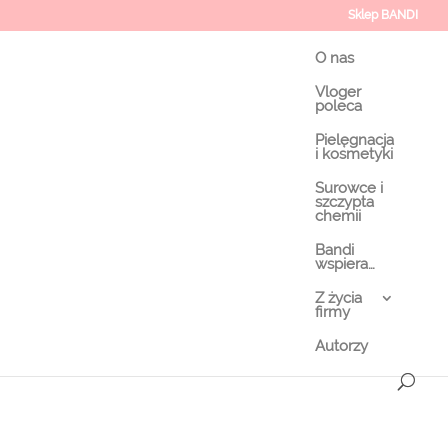
Sklep BANDI
O nas
Vloger
poleca
Pielęgnacja
i kosmetyki
Surowce i
szczypta
chemii
Bandi
wspiera…
Z życia
firmy
Autorzy