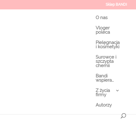
Sklep BANDI
O nas
Vloger
poleca
Pielęgnacja
i kosmetyki
Surowce i
szczypta
chemii
Bandi
wspiera…
Z życia
firmy
Autorzy