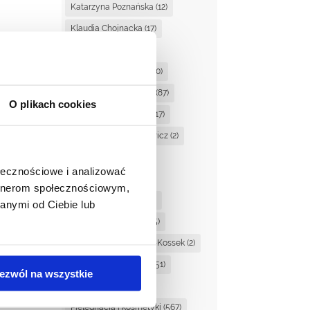
Katarzyna Poznańska
(12)
Klaudia Chojnacka
(17)
Kornelia Głaszcz
(1)
Laura Ogrodowczyk
(10)
Magdalena Ciupińska
(87)
O plikach cookies
Magdalena Dzienisik
(17)
Magdalena Kaczanowicz
(2)
Magda Suchan
(3)
ołecznościowe i analizować
Marta Kucińska
(2)
artnerom społecznościowym,
Martyna Stasiewicz
(1)
anymi od Ciebie lub
Martyna Sudowska
(25)
Monika Orzechowska-Kossek
(2)
Nagrody i nominacje
(51)
ezwól na wszystkie
Noemi Drescher
(1)
Pielęgnacja i kosmetyki
(567)