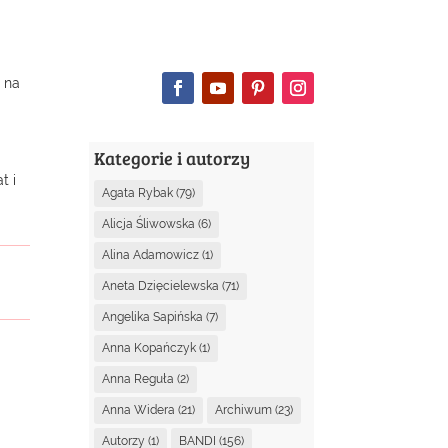
) na
Kategorie i autorzy
t i
Agata Rybak
(79)
Alicja Śliwowska
(6)
Alina Adamowicz
(1)
Aneta Dzięcielewska
(71)
Angelika Sapińska
(7)
Anna Kopańczyk
(1)
Anna Reguła
(2)
Anna Widera
(21)
Archiwum
(23)
Autorzy
(1)
BANDI
(156)