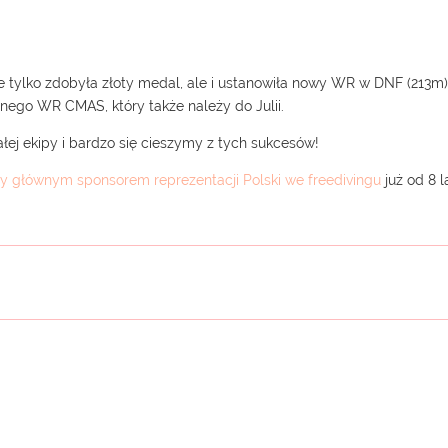
e tylko zdobyła złoty medal, ale i ustanowiła nowy WR w DNF (213m
lnego WR CMAS, który także należy do Julii.
łej ekipy i bardzo się cieszymy z tych sukcesów!
y głównym sponsorem reprezentacji Polski we freedivingu
już od 8 la