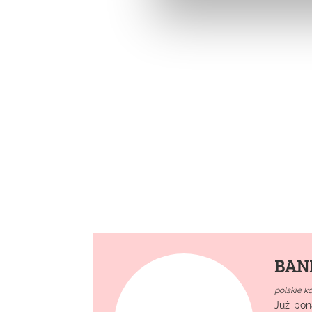
BAND
polskie k
Już pon