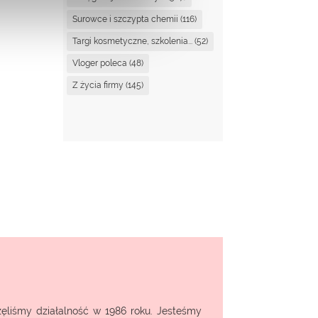
Surowce i szczypta chemii
(116)
Targi kosmetyczne, szkolenia...
(52)
Vloger poleca
(48)
Z życia firmy
(145)
ęliśmy działalność w 1986 roku. Jesteśmy