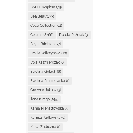
BANDI wspiera
(79)
Bea Beauty
(3)
Coco Collection
(11)
Co u nas?
(66)
Dorota Puźniak
(3)
Edyta Biłobran
(77)
Emilia Wilczyńska
(10)
Ewa Kaźmierczak
(8)
Ewelina Goluch
(6)
Ewelina Prusinowska
(1)
Grażyna Jakusz
(3)
Ilona Kiraga
(145)
Kama Nienałtowska
(3)
Kamila Padlewska
(6)
Kasia Zadrożna
(1)