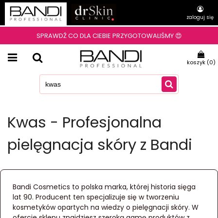
zaloguj się
SPRAWDŹ CO DLA CIEBIE PRZYGOTOWALIŚMY 😍
koszyk (
0
)
Kwas - Profesjonalna
pielęgnacja skóry z Bandi
Bandi Cosmetics to polska marka, której historia sięga
lat 90. Producent ten specjalizuje się w tworzeniu
kosmetyków opartych na wiedzy o pielęgnacji skóry. W
ofercie sklepu znajdziesz szeroką gamę produktów z