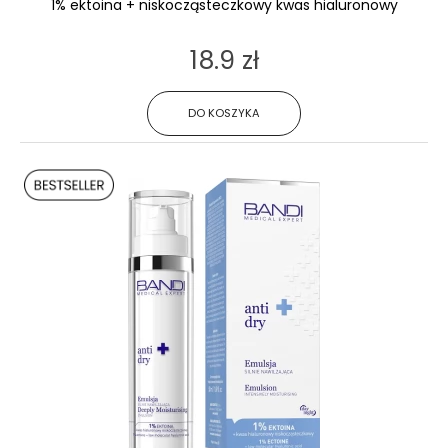
1% ektoina + niskocząsteczkowy kwas hialuronowy
18.9 zł
DO KOSZYKA