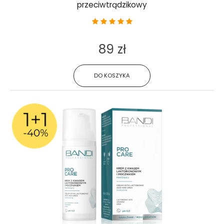
przeciwtrądzikowy
89 zł
DO KOSZYKA