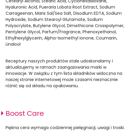
Cetearyl Alcohol, Stearic Acid, Cyclohexasiloxane,
Hyaluronic Acid, Pueraria Lobata Root Extract, Sodium
Carrageenan, Maris Sal/Sea Salt, Disodium EDTA, Sodium
Hydroxide, Sodium Stearoyl Glutamate, Sodium
Polyacrylate, Butylene Glycol, Dimethicone Crosspolymer,
Pentylene Glycol, Parfum/Fragrance, Phenoxyethanol,
Ethylhexylglycerin, Alpha-Isomethyl Ionone, Coumarin,
Linalool
Receptury naszych produktów stale udoskonalamy i
aktualizujemy w ramach zaangażowania marki w
innowacje. W związku z tym lista składników widoczna na
naszej stronie internetowej może czasami nieznacznie
różnić się od składu na opakowaniu.
Boost Care
Piękna cera wymaga codziennej pielęgnacji, uwagi i troski.