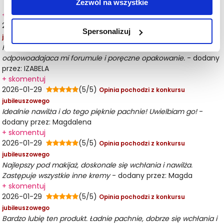
Zezwól na wszystkie
+ skomentuj
2026-01-29
(5/5)
Opinia pochodzi z konkursu
Spersonalizuj
jubileuszowego
Pięknie rozświetlił moja skórę i nadal jej blask. Ma bardzo
odpowoadajaca mi forumule i poręczne opakowanie.
- dodany
przez: IZABELA
+ skomentuj
2026-01-29
(5/5)
Opinia pochodzi z konkursu
jubileuszowego
Idealnie nawilża i do tego pięknie pachnie! Uwielbiam go!
-
dodany przez: Magdalena
+ skomentuj
2026-01-29
(5/5)
Opinia pochodzi z konkursu
jubileuszowego
Najlepszy pod makijaż, doskonale się wchłania i nawilża.
Zastępuje wszystkie inne kremy
- dodany przez: Magda
+ skomentuj
2026-01-29
(5/5)
Opinia pochodzi z konkursu
jubileuszowego
Bardzo lubię ten produkt. Ładnie pachnie, dobrze się wchłania i