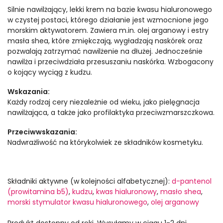
Silnie nawilżający, lekki krem na bazie kwasu hialuronowego
w czystej postaci, którego działanie jest wzmocnione jego
morskim aktywatorem. Zawiera m.in. olej arganowy i estry
masła shea, które zmiękczają, wygładzają naskórek oraz
pozwalają zatrzymać nawilżenie na dłużej. Jednocześnie
nawilża i przeciwdziała przesuszaniu naskórka. Wzbogacony
o kojący wyciąg z kudzu.
Wskazania:
Każdy rodzaj cery niezależnie od wieku, jako pielęgnacja
nawilżająca, a także jako profilaktyka przeciwzmarszczkowa.
Przeciwwskazania:
Nadwrażliwość na którykolwiek ze składników kosmetyku.
Składniki aktywne (w kolejności alfabetycznej):
d-pantenol
(prowitamina b5)
,
kudzu
,
kwas hialuronowy
,
masło shea
,
morski stymulator kwasu hialuronowego
,
olej arganowy
Produkt dostępny od ręki. Wysyłamy w ciągu 1-2 dni