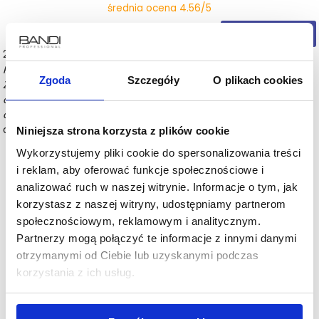
średnia ocena 4.56/5
+dodaj opinię
2026-07-21
(1/5)
Zweryfikowany zakup
Krem ma brzydki zapach, konsystencja też jakby trochę inna.
Zgoda
Szczegóły
O plikach cookies
Zawsze był super bo używałam od lat. Niestety sklep nie
odpowiedział przez ponad tydzień na pytanie czy zmienili skład,
co może mieć wpływ na nie pożądany zapach. Nie polecam.
-
dodany przez: Anna
Niniejsza strona korzysta z plików cookie
Wykorzystujemy pliki cookie do spersonalizowania treści
Bardzo nam przykro, że produkt nie spełnił Pani oczekiwań.
i reklam, aby oferować funkcje społecznościowe i
Szczegółowo odpowiemy na Pani wiadomość drogą
mailową, wyjaśniając, jakie zmiany zostały wprowadzone w
analizować ruch w naszej witrynie. Informacje o tym, jak
produktach z tej serii, a także dostosujemy rekompensatę.
korzystasz z naszej witryny, udostępniamy partnerom
społecznościowym, reklamowym i analitycznym.
Partnerzy mogą połączyć te informacje z innymi danymi
otrzymanymi od Ciebie lub uzyskanymi podczas
Jeszcze raz przepraszamy za zaistniałą sytuację i
dziękujemy za zgłoszenie.
korzystania z ich usług.
dodany przez Bandi.pl