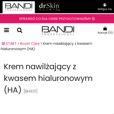
zaloguj się
SPRAWDŹ CO DLA CIEBIE PRZYGOTOWALIŚMY 😍
koszyk (
0
)
START
Boost Care
Krem nawilżający z kwasem
hialuronowym (HA)
Krem nawilżający z
kwasem hialuronowym
(HA)
[BHX01]