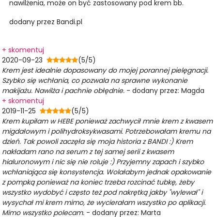
nawilżenia, może on być zastosowany pod krem bb.
dodany przez Bandi.pl
+ skomentuj
2020-09-23
(5/5)
Krem jest idealnie dopasowany do mojej porannej pielęgnacji.
Szybko się wchłania, co pozwala na sprawne wykonanie
makijażu. Nawilża i pachnie obłędnie.
- dodany przez: Magda
+ skomentuj
2019-11-25
(5/5)
Krem kupiłam w HEBE ponieważ zachwycił mnie krem z kwasem
migdałowym i polihydroksykwasami. Potrzebowałam kremu na
dzień. Tak powoli zaczęła się moja historia z BANDI :) Krem
nakładam rano na serum z tej samej serii z kwasem
hialuronowym i nic się nie roluje :) Przyjemny zapach i szybko
wchłaniająca się konsystencja. Wolałabym jednak opakowanie
z pompką ponieważ na koniec trzeba rozcinać tubkę, żeby
wszystko wydobyć i często też pod nakrętką jakby "wylewał" i
wysychał mi krem mimo, że wycierałam wszystko po aplikacji.
Mimo wszystko polecam.
- dodany przez: Marta