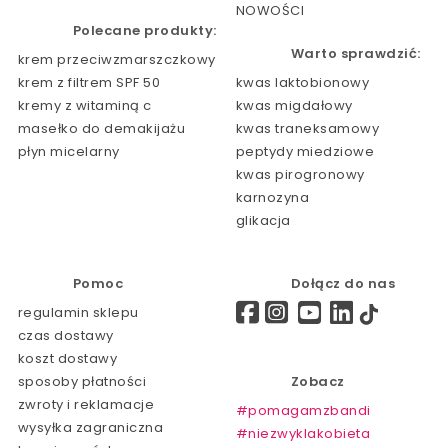
NOWOŚCI
Polecane produkty:
Warto sprawdzić:
krem przeciwzmarszczkowy
krem z filtrem SPF 50
kwas laktobionowy
kremy z witaminą c
kwas migdałowy
masełko do demakijażu
kwas traneksamowy
płyn micelarny
peptydy miedziowe
kwas pirogronowy
karnozyna
glikacja
Pomoc
Dołącz do nas
regulamin sklepu
czas dostawy
koszt dostawy
sposoby płatności
Zobacz
zwroty i reklamacje
#pomagamzbandi
wysyłka zagraniczna
#niezwyklakobieta