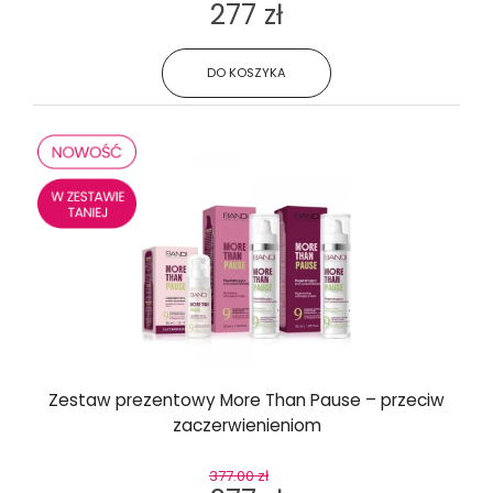
277 zł
DO KOSZYKA
Zestaw prezentowy More Than Pause – przeciw
zaczerwienieniom
377.00 zł