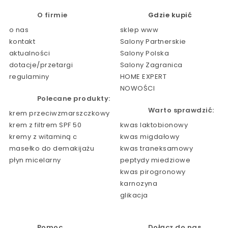
O firmie
Gdzie kupić
o nas
sklep www
kontakt
Salony Partnerskie
aktualności
Salony Polska
dotacje/przetargi
Salony Zagranica
regulaminy
HOME EXPERT
NOWOŚCI
Polecane produkty:
Warto sprawdzić:
krem przeciwzmarszczkowy
krem z filtrem SPF 50
kwas laktobionowy
kremy z witaminą c
kwas migdałowy
masełko do demakijażu
kwas traneksamowy
płyn micelarny
peptydy miedziowe
kwas pirogronowy
karnozyna
glikacja
Pomoc
Dołącz do nas