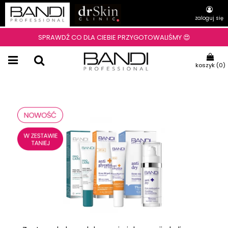
zaloguj się
SPRAWDŹ CO DLA CIEBIE PRZYGOTOWALIŚMY 😍
koszyk (
0
)