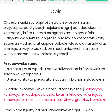
Opis
Chcesz zwiększyć objętość swoich włosów? Zanim
przystąpisz do stylizacji, najpierw sięgnij po odpowiednie
kosmetyki, które ułatwią osiągnąć zamierzony efekt.
Odżywka dla większej objętości włosów to kosmetyk, który
zawiera składniki ułatwiające odbicie włosów u nasady oraz
zmniejsza ryzyko uszkodzeń mechanicznych, na które
włosy narażone są w trakcie stylizacji.
Przeciwwskazania:
- Nie stosuj w przypadku nadwrażliwości na którykolwiek ze
składników preparatu.
- Unikaj kontaktu preparatu z oczami i błonami śluzowymi.
Składniki aktywne (w kolejności alfabetycznej):
gliceryna
,
kondycjoner dodający blasku
,
kwas mlekowy
,
nawilżający
kondycjoner nmf
,
olej marula
,
proteiny z groszku
,
trehaloza
Produkt dostępny od ręki. Wysyłamy w ciągu 1-2 dni