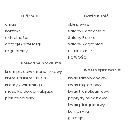
O firmie
Gdzie kupić
o nas
sklep www
kontakt
Salony Partnerskie
aktualności
Salony Polska
dotacje/przetargi
Salony Zagranica
regulaminy
HOME EXPERT
NOWOŚCI
Polecane produkty:
Warto sprawdzić:
krem przeciwzmarszczkowy
krem z filtrem SPF 50
kwas laktobionowy
kremy z witaminą c
kwas migdałowy
masełko do demakijażu
kwas traneksamowy
płyn micelarny
peptydy miedziowe
kwas pirogronowy
karnozyna
glikacja