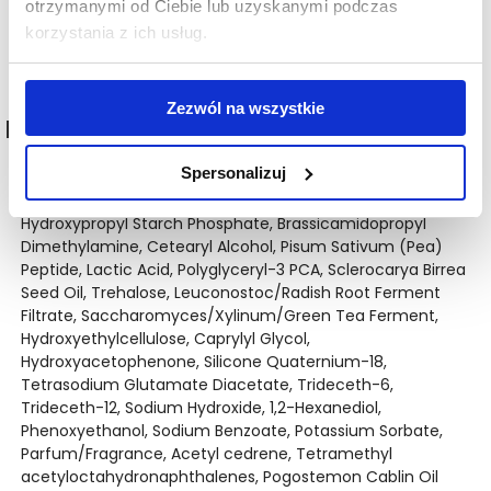
otrzymanymi od Ciebie lub uzyskanymi podczas
którykolwiek ze składników preparatu. Unikaj kontaktu
korzystania z ich usług.
preparatu z oczami i błonami śluzowymi.
Zezwól na wszystkie
INCI / składniki
Spersonalizuj
Aqua/Water, Isoamyl Laurate, Glycerin, Glyceryl Stearate,
Hydroxypropyl Starch Phosphate, Brassicamidopropyl
Dimethylamine, Cetearyl Alcohol, Pisum Sativum (Pea)
Peptide, Lactic Acid, Polyglyceryl-3 PCA, Sclerocarya Birrea
Seed Oil, Trehalose, Leuconostoc/Radish Root Ferment
Filtrate, Saccharomyces/Xylinum/Green Tea Ferment,
Hydroxyethylcellulose, Caprylyl Glycol,
Hydroxyacetophenone, Silicone Quaternium-18,
Tetrasodium Glutamate Diacetate, Trideceth-6,
Trideceth-12, Sodium Hydroxide, 1,2-Hexanediol,
Phenoxyethanol, Sodium Benzoate, Potassium Sorbate,
Parfum/Fragrance, Acetyl cedrene, Tetramethyl
acetyloctahydronaphthalenes, Pogostemon Cablin Oil