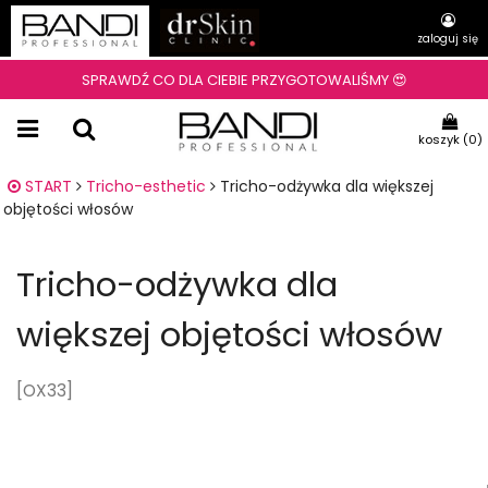
zaloguj się
SPRAWDŹ CO DLA CIEBIE PRZYGOTOWALIŚMY 😍
koszyk (
0
)
START
Tricho-esthetic
Tricho-odżywka dla większej
objętości włosów
Tricho-odżywka dla
większej objętości włosów
[OX33]