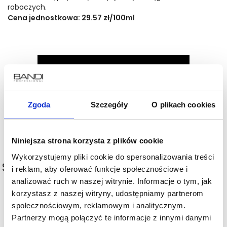
roboczych.
Cena jednostkowa: 29.57 zł/100ml
Zgoda
Szczegóły
O plikach cookies
Niniejsza strona korzysta z plików cookie
Wykorzystujemy pliki cookie do spersonalizowania treści
Stosowanie
i reklam, aby oferować funkcje społecznościowe i
analizować ruch w naszej witrynie. Informacje o tym, jak
Po umyciu włosów, rozprowadź równomiernie odżywkę na
korzystasz z naszej witryny, udostępniamy partnerom
całej długości włosów. Dokładnie spłucz po 2-ch
społecznościowym, reklamowym i analitycznym.
minutach. Przystąp do stylizacji zwiększającej objętość
Partnerzy mogą połączyć te informacje z innymi danymi
włosów. Nie stosuj w przypadku nadwrażliwości na