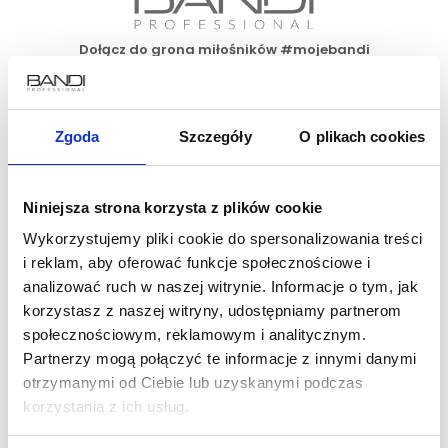
Dołącz do grona miłośników #mojebandi
Zgoda
Szczegóły
O plikach cookies
Zapisz się do newslettera już teraz i skorzystaj
z 15% rabatu na pierwsze zakupy!
Niniejsza strona korzysta z plików cookie
Wykorzystujemy pliki cookie do spersonalizowania treści
i reklam, aby oferować funkcje społecznościowe i
analizować ruch w naszej witrynie. Informacje o tym, jak
korzystasz z naszej witryny, udostępniamy partnerom
społecznościowym, reklamowym i analitycznym.
Partnerzy mogą połączyć te informacje z innymi danymi
O firmie
Gdzie kupić
otrzymanymi od Ciebie lub uzyskanymi podczas
o nas
sklep www
korzystania z ich usług.
kontakt
Salony Partnerskie
aktualności
Salony Polska