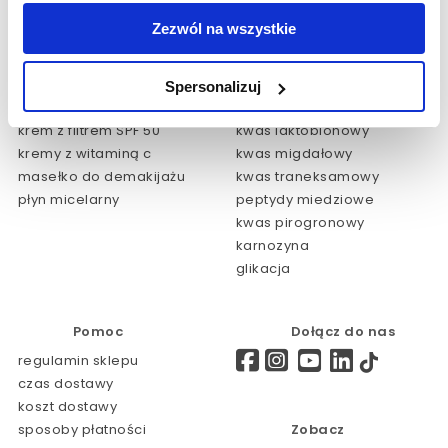
dotacje/przetargi
Salony Zagranica
Zezwól na wszystkie
regulaminy
HOME EXPERT
NOWOŚCI
Polecane produkty:
Spersonalizuj
Warto sprawdzić:
krem przeciwzmarszczkowy
krem z filtrem SPF 50
kwas laktobionowy
kremy z witaminą c
kwas migdałowy
masełko do demakijażu
kwas traneksamowy
płyn micelarny
peptydy miedziowe
kwas pirogronowy
karnozyna
glikacja
Pomoc
Dołącz do nas
regulamin sklepu
czas dostawy
koszt dostawy
sposoby płatności
Zobacz