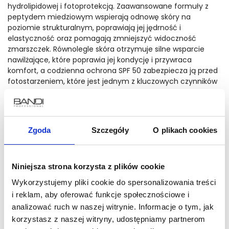
hydrolipidowej i fotoprotekcją. Zaawansowane formuły z
peptydem miedziowym wspierają odnowę skóry na
poziomie strukturalnym, poprawiają jej jędrność i
elastyczność oraz pomagają zmniejszyć widoczność
zmarszczek. Równolegle skóra otrzymuje silne wsparcie
nawilżające, które poprawia jej kondycję i przywraca
komfort, a codzienna ochrona SPF 50 zabezpiecza ją przed
fotostarzeniem, które jest jednym z kluczowych czynników
przyspieszających procesy starzenia. Efektem regularnego
stosowania jest skóra wyraźnie bardziej napięta, gładsza i
lepiej chroniona.
Zgoda
Szczegóły
O plikach cookies
Produkt dostępny od ręki. Wysyłamy w ciągu 1-2 dni
roboczych.
Niniejsza strona korzysta z plików cookie
Wykorzystujemy pliki cookie do spersonalizowania treści
Receptury naszych produktów stale udoskonalamy i
aktualizujemy w ramach zaangażowania marki w
i reklam, aby oferować funkcje społecznościowe i
innowacje. W związku z tym lista składników widoczna na
analizować ruch w naszej witrynie. Informacje o tym, jak
naszej stronie internetowej może czasami nieznacznie
korzystasz z naszej witryny, udostępniamy partnerom
różnić się od składu na opakowaniu.