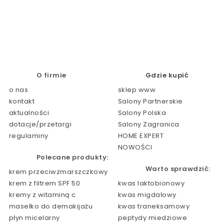
O firmie
Gdzie kupić
o nas
sklep www
kontakt
Salony Partnerskie
aktualności
Salony Polska
dotacje/przetargi
Salony Zagranica
regulaminy
HOME EXPERT
NOWOŚCI
Polecane produkty:
Warto sprawdzić:
krem przeciwzmarszczkowy
krem z filtrem SPF 50
kwas laktobionowy
kremy z witaminą c
kwas migdałowy
masełko do demakijażu
kwas traneksamowy
płyn micelarny
peptydy miedziowe