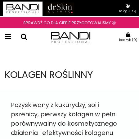
zaloguj się
SPRAWDŹ CO DLA CIEBIE PRZYGOTOWALIŚMY 😍
koszyk (
0
)
KOLAGEN ROŚLINNY
Pozyskiwany z kukurydzy, soi i
pszenicy, pierwszy kolagen w pełni
porównywalny do kosmetycznego
działania i efektywności kolagenu