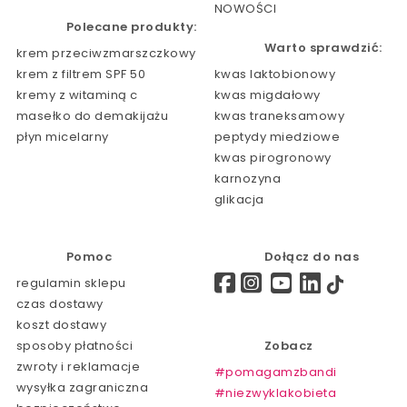
NOWOŚCI
Polecane produkty:
Warto sprawdzić:
krem przeciwzmarszczkowy
krem z filtrem SPF 50
kwas laktobionowy
kremy z witaminą c
kwas migdałowy
masełko do demakijażu
kwas traneksamowy
płyn micelarny
peptydy miedziowe
kwas pirogronowy
karnozyna
glikacja
Pomoc
Dołącz do nas
regulamin sklepu
czas dostawy
koszt dostawy
sposoby płatności
Zobacz
zwroty i reklamacje
#pomagamzbandi
wysyłka zagraniczna
#niezwyklakobieta