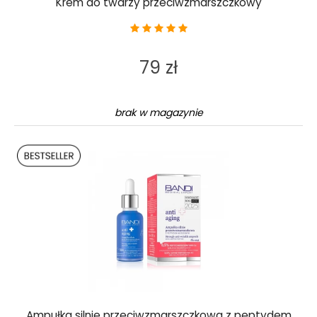
Krem do twarzy przeciwzmarszczkowy
79 zł
brak w magazynie
Ampułka silnie przeciwzmarszczkowa z peptydem