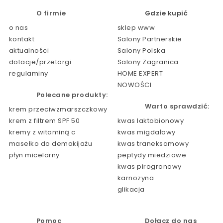
O firmie
Gdzie kupić
o nas
sklep www
kontakt
Salony Partnerskie
aktualności
Salony Polska
dotacje/przetargi
Salony Zagranica
regulaminy
HOME EXPERT
NOWOŚCI
Polecane produkty:
Warto sprawdzić:
krem przeciwzmarszczkowy
krem z filtrem SPF 50
kwas laktobionowy
kremy z witaminą c
kwas migdałowy
masełko do demakijażu
kwas traneksamowy
płyn micelarny
peptydy miedziowe
kwas pirogronowy
karnozyna
glikacja
Pomoc
Dołącz do nas