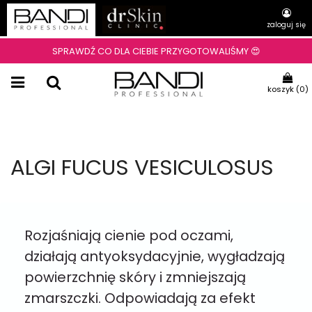
zaloguj się
SPRAWDŹ CO DLA CIEBIE PRZYGOTOWALIŚMY 😍
koszyk (
0
)
ALGI FUCUS VESICULOSUS
Rozjaśniają cienie pod oczami,
działają antyoksydacyjnie, wygładzają
powierzchnię skóry i zmniejszają
zmarszczki. Odpowiadają za efekt