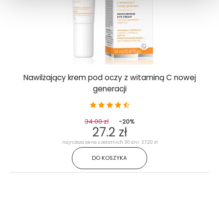
Nawilżający krem pod oczy z witaminą C nowej
generacji
34.00 zł
-20%
27.2 zł
najniższa cena z ostatnich 30 dni: 27,20 zł
DO KOSZYKA