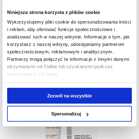
Niniejsza strona korzysta z plików cookie
Wykorzystujemy pliki cookie do spersonalizowania treści
Krem pod oczy na lato - jaki będzie najlepszy? » Blog BANDI
i reklam, aby oferować funkcje społecznościowe i
analizować ruch w naszej witrynie. Informacje o tym, jak
Skóra wokół oczu ? to tu najszybciej widać objawy
korzystasz z naszej witryny, udostępniamy partnerom
upływającego czasu. Jak temu zaradzić? Jaki krem pod
społecznościowym, reklamowym i analitycznym.
oczy będzie najlepszy na lato?
Partnerzy mogą połączyć te informacje z innymi danymi
otrzymanymi od Ciebie lub uzyskanymi podczas
Produkty zawierające składnik:
korzystania z ich usług.
Zezwól na wszystkie
Spersonalizuj