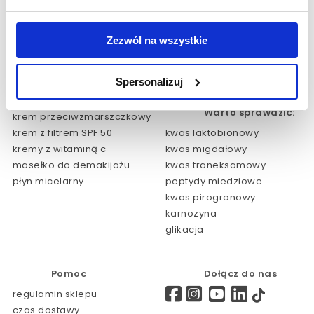
o nas
sklep www
kontakt
Salony Partnerskie
aktualności
Salony Polska
Zezwól na wszystkie
dotacje/przetargi
Salony Zagranica
regulaminy
HOME EXPERT
Spersonalizuj
NOWOŚCI
Polecane produkty:
Warto sprawdzić:
krem przeciwzmarszczkowy
krem z filtrem SPF 50
kwas laktobionowy
kremy z witaminą c
kwas migdałowy
masełko do demakijażu
kwas traneksamowy
płyn micelarny
peptydy miedziowe
kwas pirogronowy
karnozyna
glikacja
Pomoc
Dołącz do nas
regulamin sklepu
czas dostawy