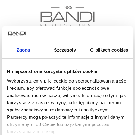
Dołącz do grona miłośników #mojebandi
Zgoda
Szczegóły
O plikach cookies
Zapisz się do newslettera już teraz i skorzystaj
Niniejsza strona korzysta z plików cookie
z 15% rabatu na pierwsze zakupy!
Wykorzystujemy pliki cookie do spersonalizowania treści
i reklam, aby oferować funkcje społecznościowe i
analizować ruch w naszej witrynie. Informacje o tym, jak
korzystasz z naszej witryny, udostępniamy partnerom
społecznościowym, reklamowym i analitycznym.
Partnerzy mogą połączyć te informacje z innymi danymi
otrzymanymi od Ciebie lub uzyskanymi podczas
O firmie
Gdzie kupić
korzystania z ich usług.