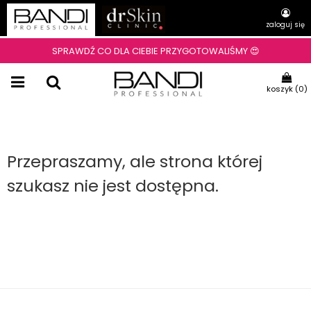
zaloguj się
SPRAWDŹ CO DLA CIEBIE PRZYGOTOWALIŚMY 😍
koszyk (
0
)
Przepraszamy, ale strona której
szukasz nie jest dostępna.