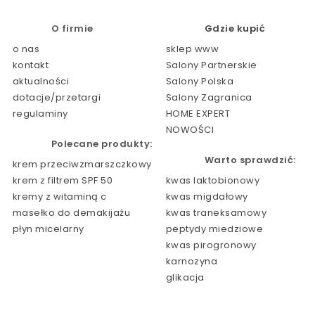
O firmie
Gdzie kupić
o nas
sklep www
kontakt
Salony Partnerskie
aktualności
Salony Polska
dotacje/przetargi
Salony Zagranica
regulaminy
HOME EXPERT
NOWOŚCI
Polecane produkty:
Warto sprawdzić:
krem przeciwzmarszczkowy
krem z filtrem SPF 50
kwas laktobionowy
kremy z witaminą c
kwas migdałowy
masełko do demakijażu
kwas traneksamowy
płyn micelarny
peptydy miedziowe
kwas pirogronowy
karnozyna
glikacja