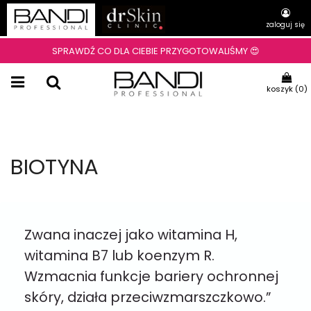
zaloguj się
SPRAWDŹ CO DLA CIEBIE PRZYGOTOWALIŚMY 😍
koszyk (
0
)
BIOTYNA
Zwana inaczej jako witamina H,
witamina B7 lub koenzym R.
Wzmacnia funkcje bariery ochronnej
skóry, działa przeciwzmarszczkowo.”