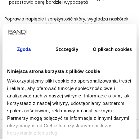
pozostawia cerę bardziej wypoczęta
Poprawia napięcie i sprężystość skóry, wygładza naskórek
oraz wspiera długofalową poprawę jej jakości. Pomaga
cerze odzyskać bardziej zwarty wygląd.
czytaj więcej
79 zł
Zgoda
Szczegóły
O plikach cookies
Cena jednostkowa: 263.33 zł/100ml
Niniejsza strona korzysta z plików cookie
Wykorzystujemy pliki cookie do spersonalizowania treści
ilość:
i reklam, aby oferować funkcje społecznościowe i
analizować ruch w naszej witrynie. Informacje o tym, jak
korzystasz z naszej witryny, udostępniamy partnerom
społecznościowym, reklamowym i analitycznym.
Partnerzy mogą połączyć te informacje z innymi danymi
otrzymanymi od Ciebie lub uzyskanymi podczas
korzystania z ich usług.