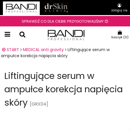
zaloguj się
SPRAWDŹ CO DLA CIEBIE PRZYGOTOWALIŚMY 😍
koszyk (
0
)
START
MEDICAL anti gravity
Liftingujące serum w
ampułce korekcja napięcia skóry
Liftingujące serum w
ampułce korekcja napięcia
skóry
[GRX04]