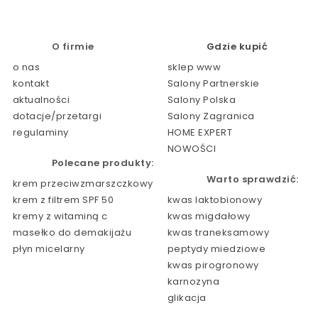
O firmie
Gdzie kupić
o nas
sklep www
kontakt
Salony Partnerskie
aktualności
Salony Polska
dotacje/przetargi
Salony Zagranica
regulaminy
HOME EXPERT
NOWOŚCI
Polecane produkty:
Warto sprawdzić:
krem przeciwzmarszczkowy
krem z filtrem SPF 50
kwas laktobionowy
kremy z witaminą c
kwas migdałowy
masełko do demakijażu
kwas traneksamowy
płyn micelarny
peptydy miedziowe
kwas pirogronowy
karnozyna
glikacja