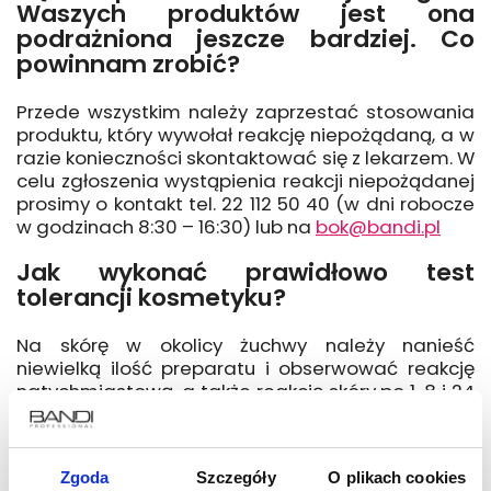
Waszych produktów jest ona
podrażniona jeszcze bardziej. Co
powinnam zrobić?
Przede wszystkim należy zaprzestać stosowania
produktu, który wywołał reakcję niepożądaną, a w
razie konieczności skontaktować się z lekarzem. W
celu zgłoszenia wystąpienia reakcji niepożądanej
prosimy o kontakt tel. 22 112 50 40 (w dni robocze
w godzinach 8:30 – 16:30) lub na
bok@bandi.pl
Jak wykonać prawidłowo test
tolerancji kosmetyku?
Na skórę w okolicy żuchwy należy nanieść
niewielką ilość preparatu i obserwować reakcję
natychmiastową, a także reakcję skóry po 1, 8 i 24
godzinach. Aplikację należy powtórzyć po 24
godzinach. W przypadku silnego podrażnienia lub
wystąpienia zmian skórnych (wysypka,
Zgoda
Szczegóły
O plikach cookies
utrzymujący się rumień, swędzenie, obrzęk, wysięk)