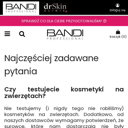
zaloguj się
SPRAWDŹ CO DLA CIEBIE PRZYGOTOWALIŚMY 😍
koszyk (
0
)
Najczęściej zadawane
pytania
Czy testujecie kosmetyki na
zwierzętach?
Nie testujemy (i nigdy tego nie robiliśmy)
kosmetyków na zwierzętach. Dodatkowo, od
naszych dostawców wymagamy potwierdzeń, że
surowce, które nam dostarczają nie były