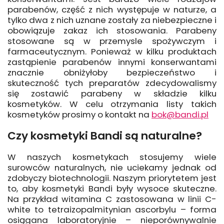
parabenów, część z nich występuje w naturze, a
tylko dwa z nich uznane zostały za niebezpieczne i
obowiązuje zakaz ich stosowania. Parabeny
stosowane są w przemysle spożywczym i
farmaceutycznym. Ponieważ w kilku produktach
zastąpienie parabenów innymi konserwantami
znacznie obniżyłoby bezpieczeństwo i
skuteczność tych preparatów zdecydowalismy
się zostawić parabeny w składzie kilku
kosmetyków. W celu otrzymania listy takich
kosmetyków prosimy o kontakt na
bok@bandi.pl
Czy kosmetyki Bandi są naturalne?
W naszych kosmetykach stosujemy wiele
surowców naturalnych, nie uciekamy jednak od
zdobyczy biotechnologii. Naszym priorytetem jest
to, aby kosmetyki Bandi były wysoce skuteczne.
Na przykład witamina C zastosowana w linii C-
white to tetraizopalmitynian ascorbylu – forma
osiągana laboratoryjnie – nieporównywalnie