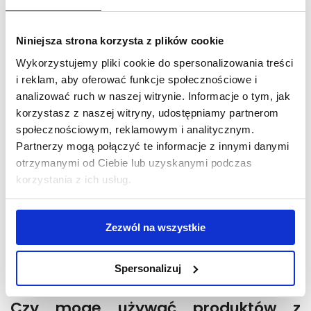
należy odstąpić od stosowania produktu.
Czy stosowana przez Was gliceryna
Niniejsza strona korzysta z plików cookie
jest roślinna?
Wykorzystujemy pliki cookie do spersonalizowania treści
i reklam, aby oferować funkcje społecznościowe i
Gliceryna, którą stosujemy w kosmetykach
analizować ruch w naszej witrynie. Informacje o tym, jak
pochodzi z tłuszczy i olejów roślinnych.
korzystasz z naszej witryny, udostępniamy partnerom
Macie tak wiele produktów, skąd
społecznościowym, reklamowym i analitycznym.
mam wiedzieć, którą linię
Partnerzy mogą połączyć te informacje z innymi danymi
kosmetyków wybrać?
otrzymanymi od Ciebie lub uzyskanymi podczas
korzystania z ich usług.
Każdy ma inny rodzaj cery, inne jej potrzeby,
dlatego czasem najlepsze efekty pielęgnacyjne
przynosi połączenie kilku linii pielęgnacyjnych.
Zezwól na wszystkie
Najlepszym rozwiązaniem będzie kontakt z
naszym specjalistą
kosmetolog@bandi.pl
Kosmetolog udzieli indywidualnej porady i
Spersonalizuj
kompleksowo dobierze skuteczne produkty.
Czy mogę używać produktów z