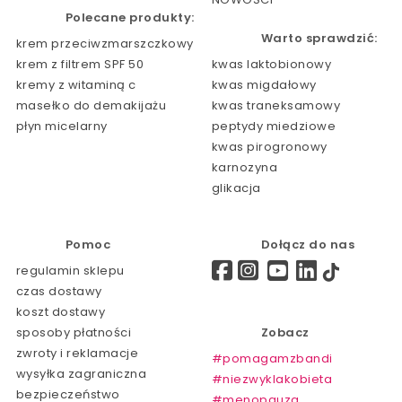
Polecane produkty:
Warto sprawdzić:
krem przeciwzmarszczkowy
krem z filtrem SPF 50
kwas laktobionowy
kremy z witaminą c
kwas migdałowy
masełko do demakijażu
kwas traneksamowy
płyn micelarny
peptydy miedziowe
kwas pirogronowy
karnozyna
glikacja
Pomoc
Dołącz do nas
regulamin sklepu
czas dostawy
koszt dostawy
sposoby płatności
Zobacz
zwroty i reklamacje
#pomagamzbandi
wysyłka zagraniczna
#niezwyklakobieta
bezpieczeństwo
#menopauza