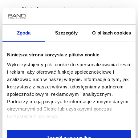
Oferta limitowana do wyczerpania zapasów.
Zgoda
Szczegóły
O plikach cookies
Niniejsza strona korzysta z plików cookie
Wykorzystujemy pliki cookie do spersonalizowania treści
i reklam, aby oferować funkcje społecznościowe i
analizować ruch w naszej witrynie. Informacje o tym, jak
korzystasz z naszej witryny, udostępniamy partnerom
społecznościowym, reklamowym i analitycznym.
Partnerzy mogą połączyć te informacje z innymi danymi
otrzymanymi od Ciebie lub uzyskanymi podczas
korzystania z ich usług.
Dołącz do grona miłośników #mojebandi
Zezwól na wszystkie