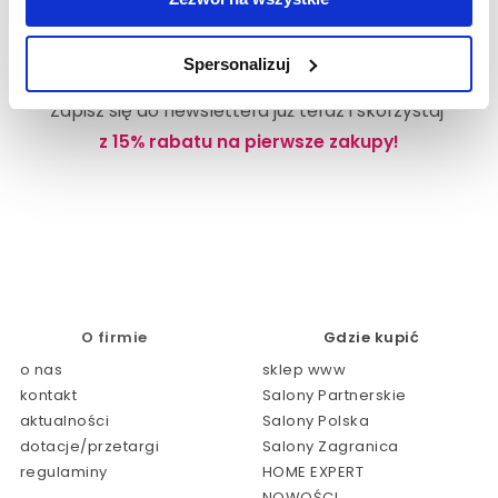
Spersonalizuj
Zapisz się do newslettera już teraz i skorzystaj
z 15% rabatu na pierwsze zakupy!
O firmie
Gdzie kupić
o nas
sklep www
kontakt
Salony Partnerskie
aktualności
Salony Polska
dotacje/przetargi
Salony Zagranica
regulaminy
HOME EXPERT
NOWOŚCI