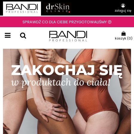
zaloguj się
SPRAWDŹ CO DLA CIEBIE PRZYGOTOWALIŚMY 😍
koszyk (
0
)