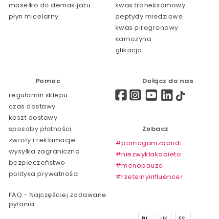
masełko do demakijażu
kwas traneksamowy
płyn micelarny
peptydy miedziowe
kwas pirogronowy
karnozyna
glikacja
Pomoc
Dołącz do nas
regulamin sklepu
czas dostawy
koszt dostawy
sposoby płatności
Zobacz
zwroty i reklamacje
#pomagamzbandi
wysyłka zagraniczna
#niezwyklakobieta
bezpieczeństwo
#menopauza
polityka prywatności
#rzetelnyinfluencer
FAQ - Najczęściej zadawane
pytania