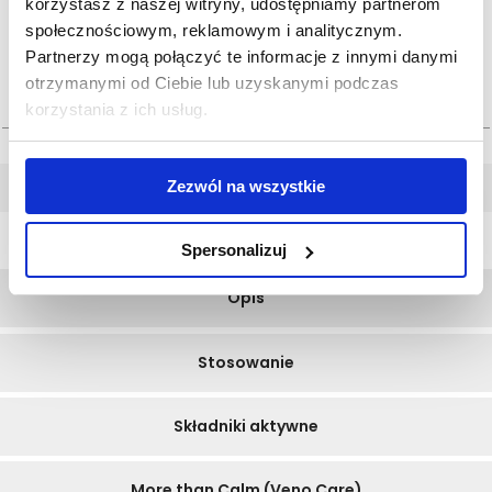
korzystasz z naszej witryny, udostępniamy partnerom
ilość:
społecznościowym, reklamowym i analitycznym.
Partnerzy mogą połączyć te informacje z innymi danymi
otrzymanymi od Ciebie lub uzyskanymi podczas
korzystania z ich usług.
Zezwól na wszystkie
Spersonalizuj
Opis
Stosowanie
Składniki aktywne
More than Calm (Veno Care)