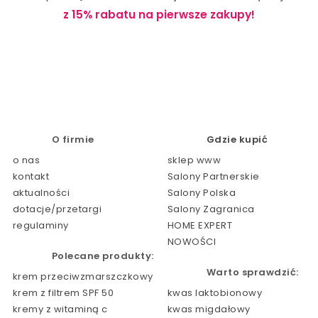
z 15% rabatu na pierwsze zakupy!
O firmie
Gdzie kupić
o nas
sklep www
kontakt
Salony Partnerskie
aktualności
Salony Polska
dotacje/przetargi
Salony Zagranica
regulaminy
HOME EXPERT
NOWOŚCI
Polecane produkty:
Warto sprawdzić:
krem przeciwzmarszczkowy
krem z filtrem SPF 50
kwas laktobionowy
kremy z witaminą c
kwas migdałowy