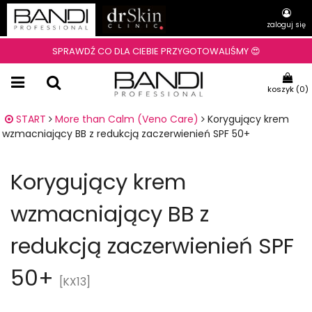
zaloguj się
SPRAWDŹ CO DLA CIEBIE PRZYGOTOWALIŚMY 😍
koszyk (
0
)
START
More than Calm (Veno Care)
Korygujący krem
wzmacniający BB z redukcją zaczerwienień SPF 50+
Korygujący krem
wzmacniający BB z
redukcją zaczerwienień SPF
50+
[KX13]