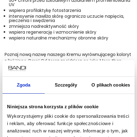
50+ chroni przed szkodliwym działaniem promieniowania
UV
wspiera profilaktykę fotostarzenia
intensywnie nawilża skórę ogranicza uczucie napięcia,
pieczenia i swędzenia
zmniejsza nadreaktywność skóry
wspiera regenerację i wzmocnienie skóry
wspiera naturalne mechanizmy obronne skóry
Poznaj nową nazwę naszego Kremu wyrównującego koloryt
z linii Veno Care! Od teraz znajdziesz go jako More than
Calm Korygujący krem wzmacniający BB z redukcją
zaczerwienień SPF 50+. To ten sam produkt, któremu ufasz
– zmieniliśmy jedynie nazwę, aby jeszcze lepiej podkreślić
Zgoda
Szczegóły
O plikach cookies
jego działanie.
czytaj więcej
89 zł
Niniejsza strona korzysta z plików cookie
Wykorzystujemy pliki cookie do spersonalizowania treści
i reklam, aby oferować funkcje społecznościowe i
Cena jednostkowa: 178 zł/100ml
analizować ruch w naszej witrynie. Informacje o tym, jak