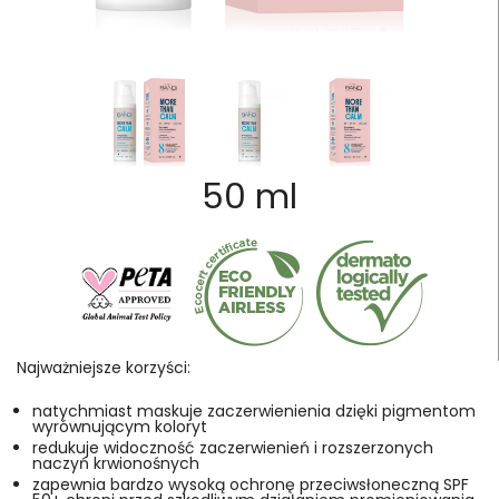
50 ml
Najważniejsze korzyści:
natychmiast maskuje zaczerwienienia dzięki pigmentom
wyrównującym koloryt
redukuje widoczność zaczerwienień i rozszerzonych
naczyń krwionośnych
zapewnia bardzo wysoką ochronę przeciwsłoneczną SPF