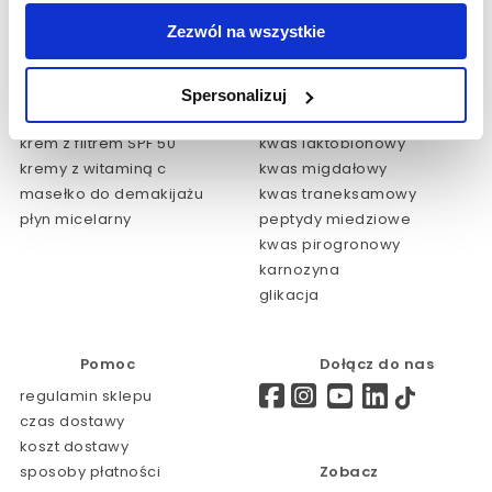
dotacje/przetargi
Salony Zagranica
Zezwól na wszystkie
regulaminy
HOME EXPERT
NOWOŚCI
Polecane produkty:
Spersonalizuj
Warto sprawdzić:
krem przeciwzmarszczkowy
krem z filtrem SPF 50
kwas laktobionowy
kremy z witaminą c
kwas migdałowy
masełko do demakijażu
kwas traneksamowy
płyn micelarny
peptydy miedziowe
kwas pirogronowy
karnozyna
glikacja
Pomoc
Dołącz do nas
regulamin sklepu
czas dostawy
koszt dostawy
sposoby płatności
Zobacz