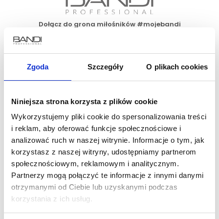
Dołącz do grona miłośników #mojebandi
Zgoda
Szczegóły
O plikach cookies
Zapisz się do newslettera już teraz i skorzystaj
z 15% rabatu na pierwsze zakupy!
Niniejsza strona korzysta z plików cookie
Wykorzystujemy pliki cookie do spersonalizowania treści
i reklam, aby oferować funkcje społecznościowe i
analizować ruch w naszej witrynie. Informacje o tym, jak
korzystasz z naszej witryny, udostępniamy partnerom
społecznościowym, reklamowym i analitycznym.
Partnerzy mogą połączyć te informacje z innymi danymi
O firmie
Gdzie kupić
otrzymanymi od Ciebie lub uzyskanymi podczas
o nas
sklep www
korzystania z ich usług.
kontakt
Salony Partnerskie
aktualności
Salony Polska