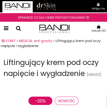
zaloguj się
SPRAWDŹ CO DLA CIEBIE PRZYGOTOWALIŚMY 😍
koszyk (
0
)
START
MEDICAL anti gravity
Liftingujący krem pod oczy
napięcie i wygładzenie
Liftingujący krem pod oczy
napięcie i wygładzenie
[GRX03]