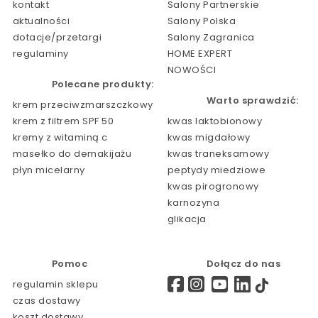
kontakt
Salony Partnerskie
aktualności
Salony Polska
dotacje/przetargi
Salony Zagranica
regulaminy
HOME EXPERT
NOWOŚCI
Polecane produkty:
Warto sprawdzić:
krem przeciwzmarszczkowy
krem z filtrem SPF 50
kwas laktobionowy
kremy z witaminą c
kwas migdałowy
masełko do demakijażu
kwas traneksamowy
płyn micelarny
peptydy miedziowe
kwas pirogronowy
karnozyna
glikacja
Pomoc
Dołącz do nas
regulamin sklepu
czas dostawy
koszt dostawy