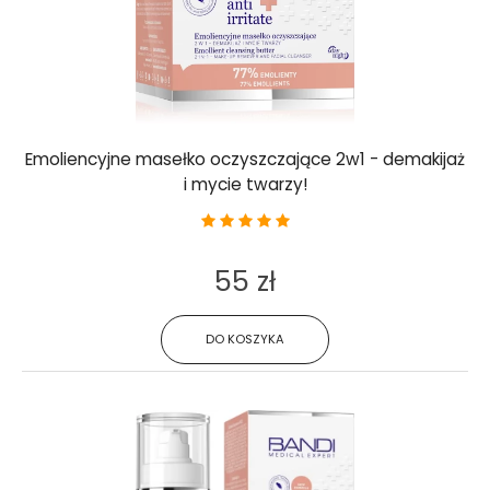
Emoliencyjne masełko oczyszczające 2w1 - demakijaż
i mycie twarzy!
55 zł
DO KOSZYKA