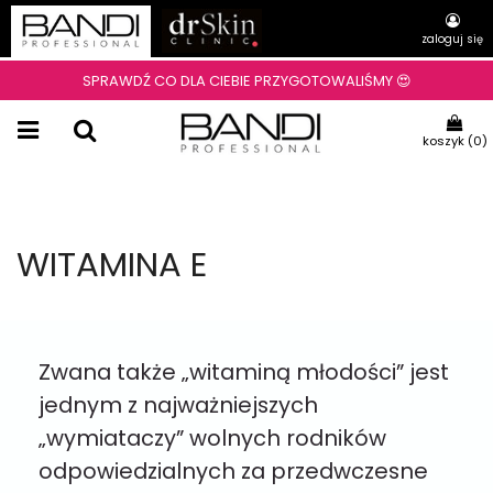
zaloguj się
SPRAWDŹ CO DLA CIEBIE PRZYGOTOWALIŚMY 😍
koszyk (
0
)
WITAMINA E
Zwana także „witaminą młodości” jest
jednym z najważniejszych
„wymiataczy” wolnych rodników
odpowiedzialnych za przedwczesne