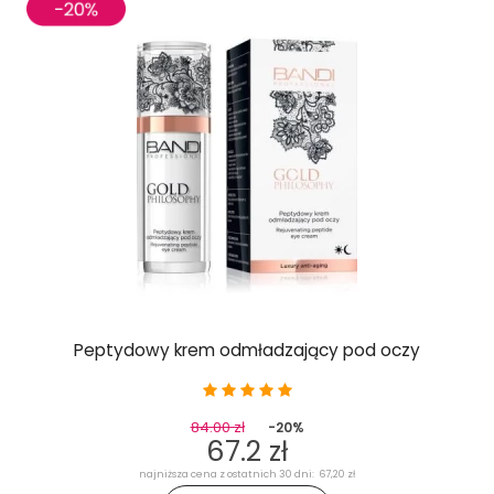
Peptydowy krem odmładzający pod oczy
84.00 zł
-20%
67.2 zł
najniższa cena z ostatnich 30 dni: 67,20 zł