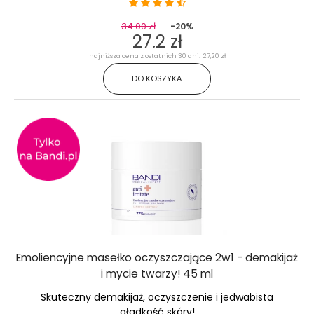
34.00 zł
-20%
27.2 zł
najniższa cena z ostatnich 30 dni: 27,20 zł
DO KOSZYKA
Emoliencyjne masełko oczyszczające 2w1 - demakijaż
i mycie twarzy! 45 ml
Skuteczny demakijaż, oczyszczenie i jedwabista
gładkość skóry!