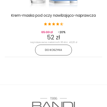
Krem-maska pod oczy nawilżająco-naprawcza
65.00 zł
-20%
52 zł
najniższa cena z ostatnich 30 dni: 43,20 zł
DO KOSZYKA