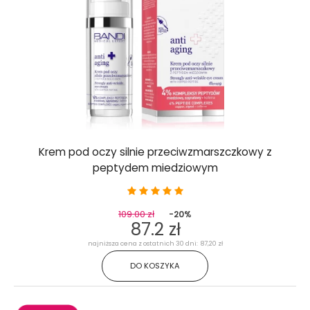
Krem pod oczy silnie przeciwzmarszczkowy z
peptydem miedziowym
109.00 zł
-20%
87.2 zł
najniższa cena z ostatnich 30 dni: 87,20 zł
DO KOSZYKA