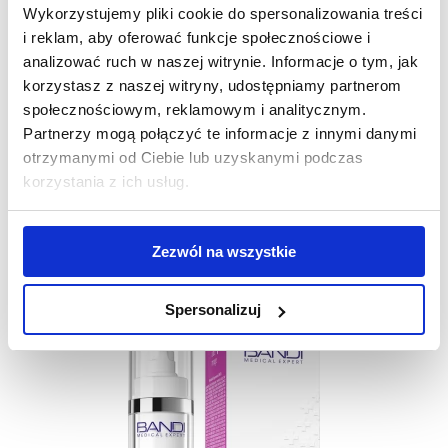
Wykorzystujemy pliki cookie do spersonalizowania treści
i reklam, aby oferować funkcje społecznościowe i
analizować ruch w naszej witrynie. Informacje o tym, jak
korzystasz z naszej witryny, udostępniamy partnerom
Ujędrniający krem antyoksydacyjny SPF 50
społecznościowym, reklamowym i analitycznym.
Partnerzy mogą połączyć te informacje z innymi danymi
otrzymanymi od Ciebie lub uzyskanymi podczas
korzystania z ich usług.
89 zł
Zezwól na wszystkie
DO KOSZYKA
Spersonalizuj