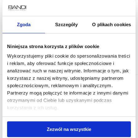
89.00 zł
-20%
71.2 zł
najniższa cena z ostatnich 30 dni: 71,20 zł
Zgoda
Szczegóły
O plikach cookies
DO KOSZYKA
Niniejsza strona korzysta z plików cookie
Wykorzystujemy pliki cookie do spersonalizowania treści
i reklam, aby oferować funkcje społecznościowe i
analizować ruch w naszej witrynie. Informacje o tym, jak
korzystasz z naszej witryny, udostępniamy partnerom
społecznościowym, reklamowym i analitycznym.
Partnerzy mogą połączyć te informacje z innymi danymi
otrzymanymi od Ciebie lub uzyskanymi podczas
korzystania z ich usług.
Dołącz do grona miłośników #mojebandi
Zezwól na wszystkie