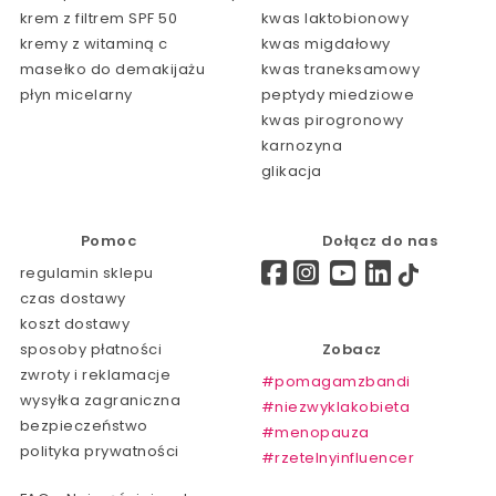
krem z filtrem SPF 50
kwas laktobionowy
kremy z witaminą c
kwas migdałowy
masełko do demakijażu
kwas traneksamowy
płyn micelarny
peptydy miedziowe
kwas pirogronowy
karnozyna
glikacja
Pomoc
Dołącz do nas
regulamin sklepu
czas dostawy
koszt dostawy
sposoby płatności
Zobacz
zwroty i reklamacje
#pomagamzbandi
wysyłka zagraniczna
#niezwyklakobieta
bezpieczeństwo
#menopauza
polityka prywatności
#rzetelnyinfluencer