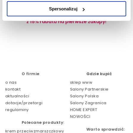
Spersonalizuj
Zapisz się do newslettera już teraz i skorzystaj
z 15% rabatu na pierwsze zakupy!
O firmie
Gdzie kupić
o nas
sklep www
kontakt
Salony Partnerskie
aktualności
Salony Polska
dotacje/przetargi
Salony Zagranica
regulaminy
HOME EXPERT
NOWOŚCI
Polecane produkty:
Warto sprawdzić:
krem przeciwzmarszczkowy