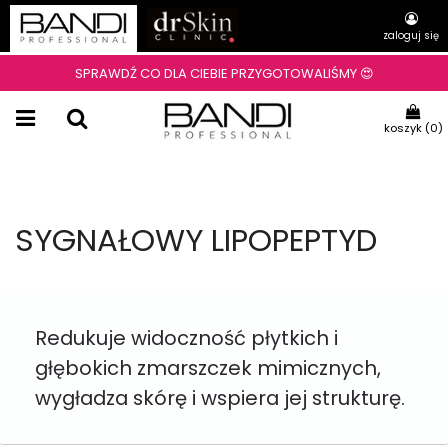
zaloguj się
SPRAWDŹ CO DLA CIEBIE PRZYGOTOWALIŚMY 😍
koszyk (
0
)
SYGNAŁOWY LIPOPEPTYD
Redukuje widoczność płytkich i
głębokich zmarszczek mimicznych,
wygładza skórę i wspiera jej strukturę.