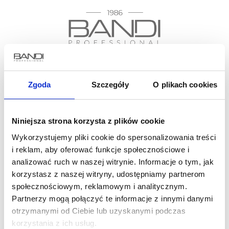
Dołącz do grona miłośników #mojebandi
Zgoda
Szczegóły
O plikach cookies
Zapisz się do newslettera już teraz i skorzystaj
Niniejsza strona korzysta z plików cookie
z 15% rabatu na pierwsze zakupy!
Wykorzystujemy pliki cookie do spersonalizowania treści
i reklam, aby oferować funkcje społecznościowe i
analizować ruch w naszej witrynie. Informacje o tym, jak
korzystasz z naszej witryny, udostępniamy partnerom
społecznościowym, reklamowym i analitycznym.
Partnerzy mogą połączyć te informacje z innymi danymi
otrzymanymi od Ciebie lub uzyskanymi podczas
O firmie
Gdzie kupić
korzystania z ich usług.