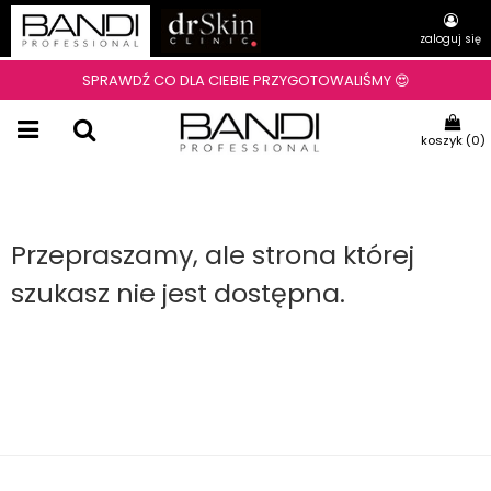
zaloguj się
SPRAWDŹ CO DLA CIEBIE PRZYGOTOWALIŚMY 😍
koszyk (
0
)
Przepraszamy, ale strona której
szukasz nie jest dostępna.