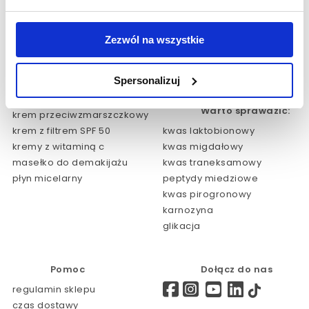
o nas
sklep www
kontakt
Salony Partnerskie
aktualności
Salony Polska
Zezwól na wszystkie
dotacje/przetargi
Salony Zagranica
regulaminy
HOME EXPERT
Spersonalizuj
NOWOŚCI
Polecane produkty:
Warto sprawdzić:
krem przeciwzmarszczkowy
krem z filtrem SPF 50
kwas laktobionowy
kremy z witaminą c
kwas migdałowy
masełko do demakijażu
kwas traneksamowy
płyn micelarny
peptydy miedziowe
kwas pirogronowy
karnozyna
glikacja
Pomoc
Dołącz do nas
regulamin sklepu
czas dostawy