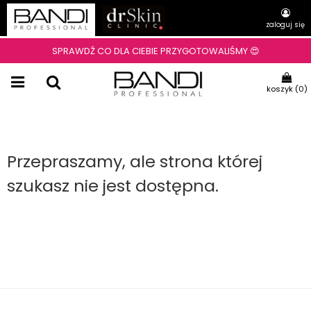
zaloguj się
SPRAWDŹ CO DLA CIEBIE PRZYGOTOWALIŚMY 😍
koszyk (
0
)
Przepraszamy, ale strona której
szukasz nie jest dostępna.