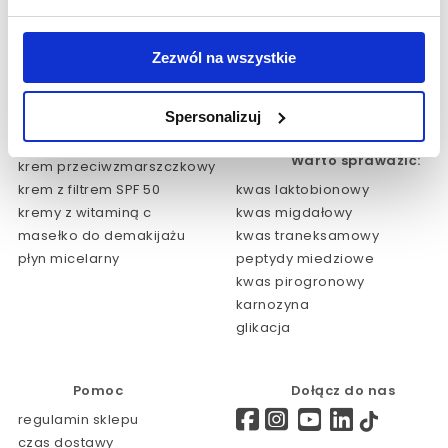
o nas
sklep www
kontakt
Salony Partnerskie
aktualności
Salony Polska
Zezwól na wszystkie
dotacje/przetargi
Salony Zagranica
regulaminy
HOME EXPERT
Spersonalizuj
NOWOŚCI
Polecane produkty:
Warto sprawdzić:
krem przeciwzmarszczkowy
krem z filtrem SPF 50
kwas laktobionowy
kremy z witaminą c
kwas migdałowy
masełko do demakijażu
kwas traneksamowy
płyn micelarny
peptydy miedziowe
kwas pirogronowy
karnozyna
glikacja
Pomoc
Dołącz do nas
regulamin sklepu
czas dostawy