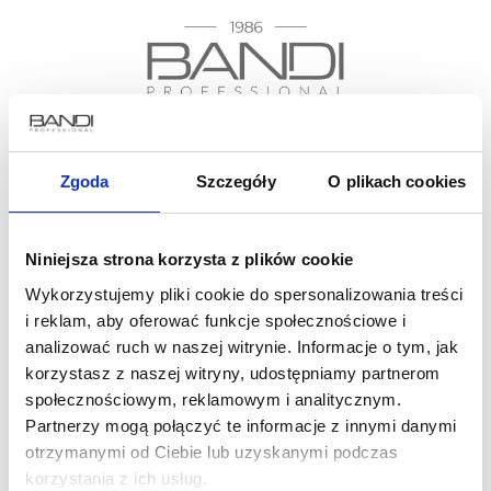
Dołącz do grona miłośników #mojebandi
Zgoda
Szczegóły
O plikach cookies
Zapisz się do newslettera już teraz i skorzystaj
Niniejsza strona korzysta z plików cookie
z 15% rabatu na pierwsze zakupy!
Wykorzystujemy pliki cookie do spersonalizowania treści
i reklam, aby oferować funkcje społecznościowe i
analizować ruch w naszej witrynie. Informacje o tym, jak
korzystasz z naszej witryny, udostępniamy partnerom
społecznościowym, reklamowym i analitycznym.
Partnerzy mogą połączyć te informacje z innymi danymi
otrzymanymi od Ciebie lub uzyskanymi podczas
O firmie
Gdzie kupić
korzystania z ich usług.