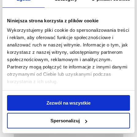
Niniejsza strona korzysta z plików cookie
Wykorzystujemy pliki cookie do spersonalizowania treści
i reklam, aby oferować funkcje społecznościowe i
analizować ruch w naszej witrynie. Informacje o tym, jak
korzystasz z naszej witryny, udostępniamy partnerom
społecznościowym, reklamowym i analitycznym.
Słońce, słońce i… oparzenie
Partnerzy mogą połączyć te informacje z innymi danymi
słoneczne
otrzymanymi od Ciebie lub uzyskanymi podczas
2026-07-07
korzystania z ich usług.
Reakcja skóry na działanie słońca jest różna w
zależności od fototypu, który jest uwarunkowany
Zezwól na wszystkie
genetycznie. Im jaśniejsza skóra, tym
mniejsza...
Spersonalizuj