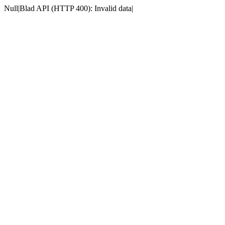
Null|Blad API (HTTP 400): Invalid data|