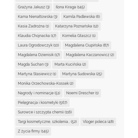
Grażyna Jakusz
(3)
Ilona Kiraga
(145)
Kama Nienałtowska
(3)
Kamila Padlewska
(6)
Kasia Zadrożna
(1)
Katarzyna Poznańska
(12)
Klaudia Chojnacka
(17)
Kornelia Głaszcz
(1)
Laura Ogrodowczyk
(10)
Magdalena Ciupińska
(87)
Magdalena Dzienisik
(17)
Magdalena Kaczanowicz
(2)
Magda Suchan
(3)
Marta Kucińska
(2)
Martyna Stasiewicz
(1)
Martyna Sudowska
(25)
Monika Orzechowska-Kossek
(2)
Nagrody i nominacje
(51)
Noemi Drescher
(1)
Pielęgnacja i kosmetyki
(567)
Surowce i szczypta chemii
(116)
Targi kosmetyczne, szkolenia...
(52)
Vloger poleca
(48)
Z życia firmy
(145)