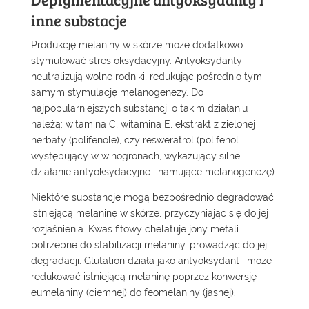
inne substacje
Produkcję melaniny w skórze może dodatkowo
stymulować stres oksydacyjny. Antyoksydanty
neutralizują wolne rodniki, redukując pośrednio tym
samym stymulację melanogenezy. Do
najpopularniejszych substancji o takim działaniu
należą: witamina C, witamina E, ekstrakt z zielonej
herbaty (polifenole), czy resweratrol (polifenol
występujący w winogronach, wykazujący silne
działanie antyoksydacyjne i hamujące melanogenezę).
Niektóre substancje mogą bezpośrednio degradować
istniejącą melaninę w skórze, przyczyniając się do jej
rozjaśnienia. Kwas fitowy chelatuje jony metali
potrzebne do stabilizacji melaniny, prowadząc do jej
degradacji. Glutation działa jako antyoksydant i może
redukować istniejącą melaninę poprzez konwersję
eumelaniny (ciemnej) do feomelaniny (jasnej).