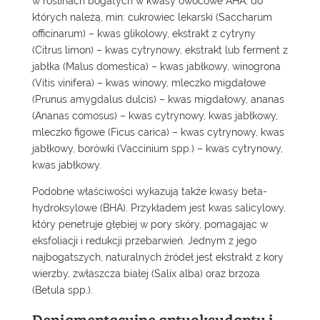
w roślinach bogatych w kwasy owocowe AHA, do
których należą, min: cukrowiec lekarski (Saccharum
officinarum) – kwas glikolowy, ekstrakt z cytryny
(Citrus limon) – kwas cytrynowy, ekstrakt lub ferment z
jabłka (Malus domestica) – kwas jabłkowy, winogrona
(Vitis vinifera) – kwas winowy, mleczko migdałowe
(Prunus amygdalus dulcis) – kwas migdałowy, ananas
(Ananas comosus) – kwas cytrynowy, kwas jabłkowy,
mleczko figowe (Ficus carica) – kwas cytrynowy, kwas
jabłkowy, borówki (Vaccinium spp.) – kwas cytrynowy,
kwas jabłkowy.
Podobne właściwości wykazują także kwasy beta-
hydroksylowe (BHA). Przykładem jest kwas salicylowy,
który penetruje głębiej w pory skóry, pomagając w
eksfoliacji i redukcji przebarwień. Jednym z jego
najbogatszych, naturalnych źródeł jest ekstrakt z kory
wierzby, zwłaszcza białej (Salix alba) oraz brzoza
(Betula spp.).
Depigmentacyjne antyoksydanty i