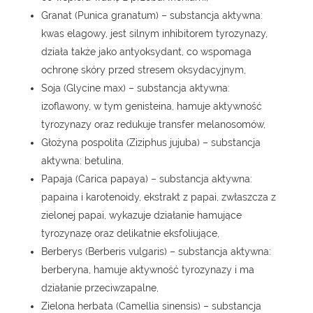
Granat (Punica granatum) – substancja aktywna:
kwas elagowy, jest silnym inhibitorem tyrozynazy,
działa także jako antyoksydant, co wspomaga
ochronę skóry przed stresem oksydacyjnym,
Soja (Glycine max) – substancja aktywna:
izoflawony, w tym genisteina, hamuje aktywność
tyrozynazy oraz redukuje transfer melanosomów,
Głożyna pospolita (Ziziphus jujuba) – substancja
aktywna: betulina,
Papaja (Carica papaya) – substancja aktywna:
papaina i karotenoidy, ekstrakt z papai, zwłaszcza z
zielonej papai, wykazuje działanie hamujące
tyrozynazę oraz delikatnie eksfoliujące,
Berberys (Berberis vulgaris) – substancja aktywna:
berberyna, hamuje aktywność tyrozynazy i ma
działanie przeciwzapalne,
Zielona herbata (Camellia sinensis) – substancja