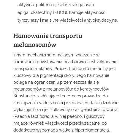
aktywna: polifenole, zwłaszcza galusan
epigallokatechiny (EGCG), hamuje aktywność
tyrozynazy i ma silne właściwości antyoksydacyjne.
Hamowanie transportu
melanosomów
Innym mechanizmem mającym znaczenie w
hamowaniu powstawania przebarwień jest zakłócanie
transportu melaniny. Proces transportu melaniny jest
kluczowy dla pigmentacji skóry. Jego hamowanie
polega na ograniczeniu przemieszczania się
melanosomów z melanocytów do keratynocytów.
Substancje zakłócające ten proces prowadzą do
zmniejszenia widoczności przebarwień. Takie działanie
wykazuje: soja i jej izoflawony oraz genisteina; piwonia
(Paeonia lactiflora), a w niej paeonol i glikozydy
mające również właściwości przeciwzapalne, co
dodatkowo wspomaga walkę z hiperpigmentacją.