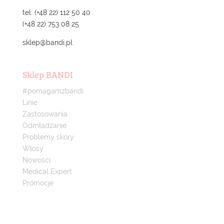
tel: (+48 22) 112 50 40
(+48 22) 753 08 25
sklep@bandi.pl
Sklep BANDI
#pomagamzbandi
Linie
Zastosowania
Odmładzanie
Problemy skóry
Włosy
Nowości
Medical Expert
Promocje