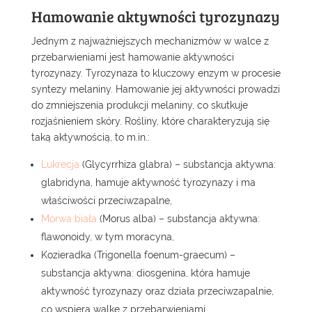
Hamowanie aktywności tyrozynazy
Jednym z najważniejszych mechanizmów w walce z
przebarwieniami jest hamowanie aktywności
tyrozynazy. Tyrozynaza to kluczowy enzym w procesie
syntezy melaniny. Hamowanie jej aktywności prowadzi
do zmniejszenia produkcji melaniny, co skutkuje
rozjaśnieniem skóry. Rośliny, które charakteryzują się
taką aktywnością, to m.in.:
Lukrecja
(Glycyrrhiza glabra) – substancja aktywna:
glabridyna, hamuje aktywność tyrozynazy i ma
właściwości przeciwzapalne,
Morwa biała
(Morus alba) – substancja aktywna:
flawonoidy, w tym moracyna,
Kozieradka (Trigonella foenum-graecum) –
substancja aktywna: diosgenina, która hamuje
aktywność tyrozynazy oraz działa przeciwzapalnie,
co wspiera walkę z przebarwieniami,