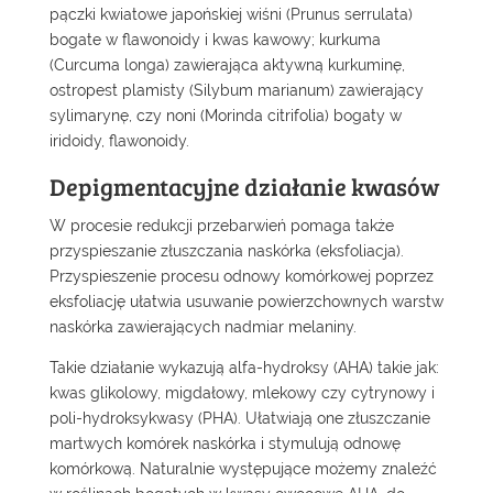
pączki kwiatowe japońskiej wiśni (Prunus serrulata)
bogate w flawonoidy i kwas kawowy; kurkuma
(Curcuma longa) zawierająca aktywną kurkuminę,
ostropest plamisty (Silybum marianum) zawierający
sylimarynę, czy noni (Morinda citrifolia) bogaty w
iridoidy, flawonoidy.
Depigmentacyjne działanie kwasów
W procesie redukcji przebarwień pomaga także
przyspieszanie złuszczania naskórka (eksfoliacja).
Przyspieszenie procesu odnowy komórkowej poprzez
eksfoliację ułatwia usuwanie powierzchownych warstw
naskórka zawierających nadmiar melaniny.
Takie działanie wykazują alfa-hydroksy (AHA) takie jak:
kwas glikolowy, migdałowy, mlekowy czy cytrynowy i
poli-hydroksykwasy (PHA). Ułatwiają one złuszczanie
martwych komórek naskórka i stymulują odnowę
komórkową. Naturalnie występujące możemy znaleźć