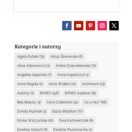
Kategorie i autorzy
Agata Rybak
(79)
Alicja Śliwowska
(6)
Alina Adamowicz
(1)
Aneta Dzięcielewska
(71)
Angelika Sapińska
(7)
Anna Kopańczyk
(1)
Anna Reguła
(2)
Anna Widera
(21)
Archiwum
(23)
Autorzy
(1)
BANDI
(156)
BANDI wspiera
(79)
Bea Beauty
(3)
Coco Collection
(11)
Co u nas?
(66)
Dorota Puźniak
(3)
Edyta Biłobran
(77)
Emilia Wilczyńska
(10)
Ewa Kaźmierczak
(8)
Ewelina Goluch
(6)
Ewelina Prusinowska
(1)