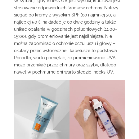
W sytuacji, gdy indeks UV jest wysoki, kluczowe jest
stosowanie odpowiednich środków ochrony. Należy
sięgać po kremy z wysokim SPF (co najmniej 30, a
najlepiej 50+), nakładać je co dwie godziny a także
unikać opalania w godzinach południowych (11:00-
15:00), gdy promieniowanie jest najsilniejsze. Nie
można zapominać o ochronie oczu, uszu i głowy –
okulary przeciwsłoneczne i kapelusze to podstawa.
Ponadto, warto pamiętać, że promieniowanie UVA
może przenikać przez chmury oraz szyby, dlatego
nawet w pochmurne dni warto śledzić indeks UV.