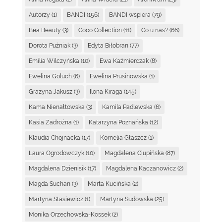
Autorzy
(1)
BANDI
(156)
BANDI wspiera
(79)
Bea Beauty
(3)
Coco Collection
(11)
Co u nas?
(66)
Dorota Puźniak
(3)
Edyta Biłobran
(77)
Emilia Wilczyńska
(10)
Ewa Kaźmierczak
(8)
Ewelina Goluch
(6)
Ewelina Prusinowska
(1)
Grażyna Jakusz
(3)
Ilona Kiraga
(145)
Kama Nienałtowska
(3)
Kamila Padlewska
(6)
Kasia Zadrożna
(1)
Katarzyna Poznańska
(12)
Klaudia Chojnacka
(17)
Kornelia Głaszcz
(1)
Laura Ogrodowczyk
(10)
Magdalena Ciupińska
(87)
Magdalena Dzienisik
(17)
Magdalena Kaczanowicz
(2)
Magda Suchan
(3)
Marta Kucińska
(2)
Martyna Stasiewicz
(1)
Martyna Sudowska
(25)
Monika Orzechowska-Kossek
(2)