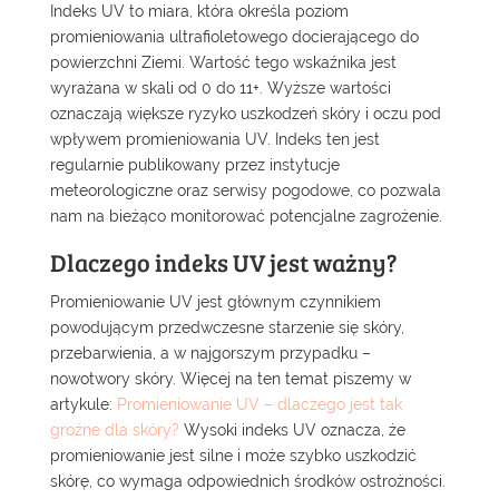
Indeks UV to miara, która określa poziom
promieniowania ultrafioletowego docierającego do
powierzchni Ziemi. Wartość tego wskaźnika jest
wyrażana w skali od 0 do 11+. Wyższe wartości
oznaczają większe ryzyko uszkodzeń skóry i oczu pod
wpływem promieniowania UV. Indeks ten jest
regularnie publikowany przez instytucje
meteorologiczne oraz serwisy pogodowe, co pozwala
nam na bieżąco monitorować potencjalne zagrożenie.
Dlaczego indeks UV jest ważny?
Promieniowanie UV jest głównym czynnikiem
powodującym przedwczesne starzenie się skóry,
przebarwienia, a w najgorszym przypadku –
nowotwory skóry. Więcej na ten temat piszemy w
artykule:
Promieniowanie UV – dlaczego jest tak
groźne dla skóry?
Wysoki indeks UV oznacza, że
promieniowanie jest silne i może szybko uszkodzić
skórę, co wymaga odpowiednich środków ostrożności.