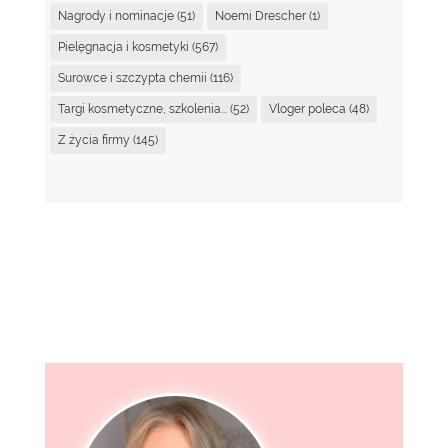
Nagrody i nominacje
(51)
Noemi Drescher
(1)
Pielęgnacja i kosmetyki
(567)
Surowce i szczypta chemii
(116)
Targi kosmetyczne, szkolenia...
(52)
Vloger poleca
(48)
Z życia firmy
(145)